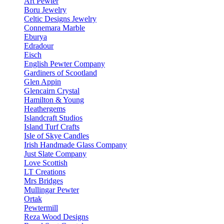
Art Pewter
Boru Jewelry
Celtic Designs Jewelry
Connemara Marble
Eburya
Edradour
Eisch
English Pewter Company
Gardiners of Scootland
Glen Appin
Glencairn Crystal
Hamilton & Young
Heathergems
Islandcraft Studios
Island Turf Crafts
Isle of Skye Candles
Irish Handmade Glass Company
Just Slate Company
Love Scottish
LT Creations
Mrs Bridges
Mullingar Pewter
Ortak
Pewtermill
Reza Wood Designs