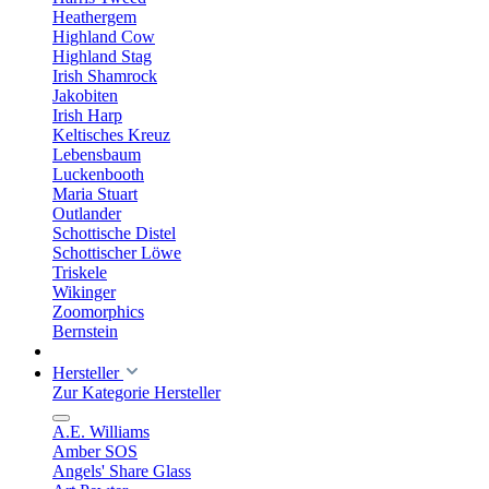
Heathergem
Highland Cow
Highland Stag
Irish Shamrock
Jakobiten
Irish Harp
Keltisches Kreuz
Lebensbaum
Luckenbooth
Maria Stuart
Outlander
Schottische Distel
Schottischer Löwe
Triskele
Wikinger
Zoomorphics
Bernstein
Hersteller
Zur Kategorie Hersteller
A.E. Williams
Amber SOS
Angels' Share Glass