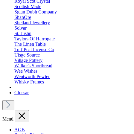
Royal Scot Crystal
Scottish Made
Sgian Dubh Company
ShanOre
Shetland Jewellery
Solvar
St. Justin
Taylors Of Harrogate
The Linen Table
Turf Peat Incense Co
Uisge Source
Village Pottery
Walker's Shortbread
Wee Wishes
Wentworth Pewter
Whisky Frames
Glossar
Menü
AGB