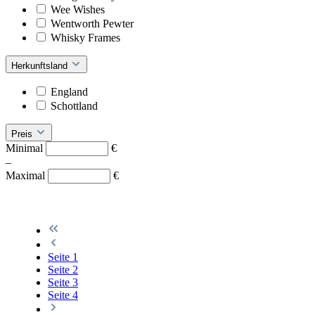
Wee Wishes
Wentworth Pewter
Whisky Frames
Herkunftsland
England
Schottland
Preis
Minimal
€
–
Maximal
€
Seite
1
Seite
2
Seite
3
Seite
4