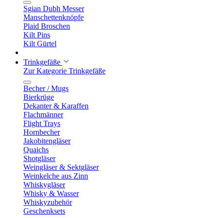
Sgian Dubh Messer
Manschettenknöpfe
Plaid Broschen
Kilt Pins
Kilt Gürtel
Trinkgefäße
Zur Kategorie Trinkgefäße
Becher / Mugs
Bierkrüge
Dekanter & Karaffen
Flachmänner
Flight Trays
Hornbecher
Jakobitengläser
Quaichs
Shotgläser
Weingläser & Sektgläser
Weinkelche aus Zinn
Whiskygläser
Whisky & Wasser
Whiskyzubehör
Geschenksets