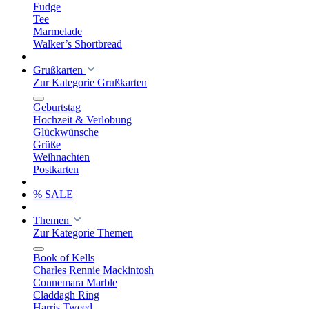
Fudge
Tee
Marmelade
Walker’s Shortbread
Grußkarten
Zur Kategorie Grußkarten
Geburtstag
Hochzeit & Verlobung
Glückwünsche
Grüße
Weihnachten
Postkarten
% SALE
Themen
Zur Kategorie Themen
Book of Kells
Charles Rennie Mackintosh
Connemara Marble
Claddagh Ring
Harris Tweed