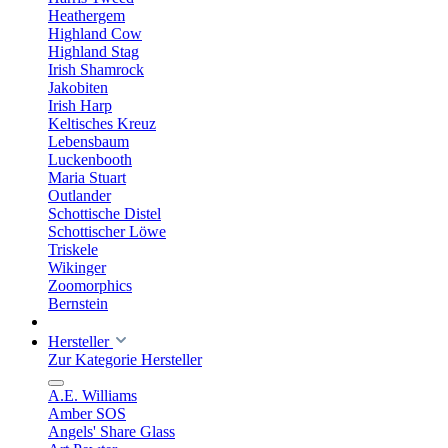
Heathergem
Highland Cow
Highland Stag
Irish Shamrock
Jakobiten
Irish Harp
Keltisches Kreuz
Lebensbaum
Luckenbooth
Maria Stuart
Outlander
Schottische Distel
Schottischer Löwe
Triskele
Wikinger
Zoomorphics
Bernstein
Hersteller
Zur Kategorie Hersteller
A.E. Williams
Amber SOS
Angels' Share Glass