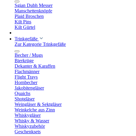
Sgian Dubh Messer
Manschettenknöpfe
Plaid Broschen
Kilt Pins
Kilt Gürtel
Trinkgefäße
Zur Kategorie Trinkgefäße
Becher / Mugs
Bierkrüge
Dekanter & Karaffen
Flachmänner
Flight Trays
Hornbecher
Jakobitengläser
Quaichs
Shotgläser
Weingläser & Sektgläser
Weinkelche aus Zinn
Whiskygläser
Whisky & Wasser
Whiskyzubehör
Geschenksets