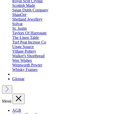
Royal Scot Crystal
Scottish Made
Sgian Dubh Company
ShanOre
Shetland Jewellery
Solvar
St. Justin
Taylors Of Harrogate
The Linen Table
Turf Peat Incense Co
Uisge Source
Village Pottery
Walker's Shortbread
Wee Wishes
Wentworth Pewter
Whisky Frames
Glossar
Menü
AGB