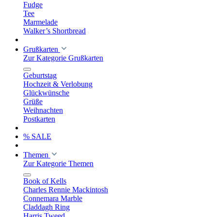
Fudge
Tee
Marmelade
Walker’s Shortbread
Grußkarten
Zur Kategorie Grußkarten
Geburtstag
Hochzeit & Verlobung
Glückwünsche
Grüße
Weihnachten
Postkarten
% SALE
Themen
Zur Kategorie Themen
Book of Kells
Charles Rennie Mackintosh
Connemara Marble
Claddagh Ring
Harris Tweed