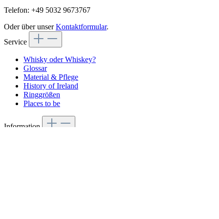
Telefon: +49 5032 9673767
Oder über unser
Kontaktformular
.
Service
Whisky oder Whiskey?
Glossar
Material & Pflege
History of Ireland
Ringgrößen
Places to be
Information
AGB
Cookie-Einstellungen
Datenschutz
Impressum
Kontakt
Versand & Zahlung
Vertrag widerrufen
Widerrufsrecht