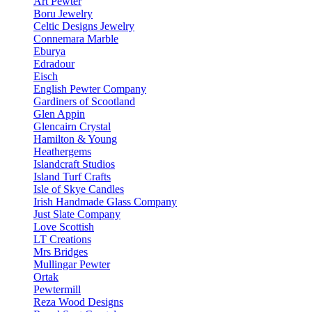
Art Pewter
Boru Jewelry
Celtic Designs Jewelry
Connemara Marble
Eburya
Edradour
Eisch
English Pewter Company
Gardiners of Scootland
Glen Appin
Glencairn Crystal
Hamilton & Young
Heathergems
Islandcraft Studios
Island Turf Crafts
Isle of Skye Candles
Irish Handmade Glass Company
Just Slate Company
Love Scottish
LT Creations
Mrs Bridges
Mullingar Pewter
Ortak
Pewtermill
Reza Wood Designs