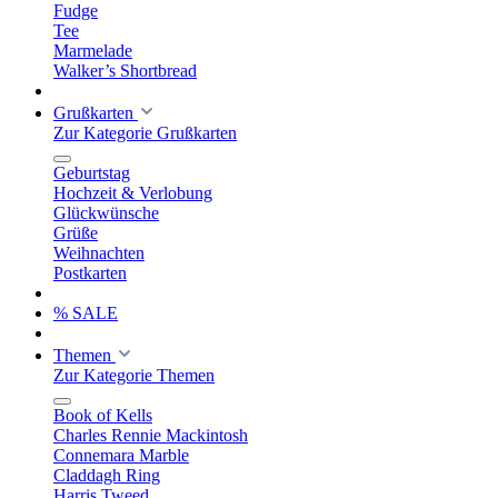
Fudge
Tee
Marmelade
Walker’s Shortbread
Grußkarten
Zur Kategorie Grußkarten
Geburtstag
Hochzeit & Verlobung
Glückwünsche
Grüße
Weihnachten
Postkarten
% SALE
Themen
Zur Kategorie Themen
Book of Kells
Charles Rennie Mackintosh
Connemara Marble
Claddagh Ring
Harris Tweed