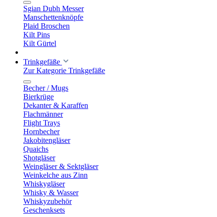
Sgian Dubh Messer
Manschettenknöpfe
Plaid Broschen
Kilt Pins
Kilt Gürtel
Trinkgefäße
Zur Kategorie Trinkgefäße
Becher / Mugs
Bierkrüge
Dekanter & Karaffen
Flachmänner
Flight Trays
Hornbecher
Jakobitengläser
Quaichs
Shotgläser
Weingläser & Sektgläser
Weinkelche aus Zinn
Whiskygläser
Whisky & Wasser
Whiskyzubehör
Geschenksets