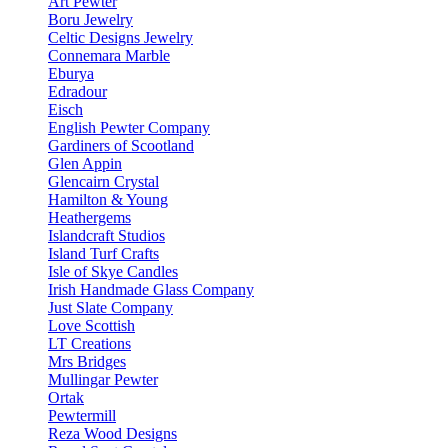
Art Pewter
Boru Jewelry
Celtic Designs Jewelry
Connemara Marble
Eburya
Edradour
Eisch
English Pewter Company
Gardiners of Scootland
Glen Appin
Glencairn Crystal
Hamilton & Young
Heathergems
Islandcraft Studios
Island Turf Crafts
Isle of Skye Candles
Irish Handmade Glass Company
Just Slate Company
Love Scottish
LT Creations
Mrs Bridges
Mullingar Pewter
Ortak
Pewtermill
Reza Wood Designs