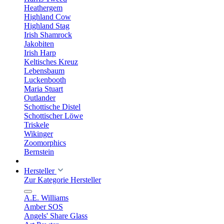
Heathergem
Highland Cow
Highland Stag
Irish Shamrock
Jakobiten
Irish Harp
Keltisches Kreuz
Lebensbaum
Luckenbooth
Maria Stuart
Outlander
Schottische Distel
Schottischer Löwe
Triskele
Wikinger
Zoomorphics
Bernstein
Hersteller
Zur Kategorie Hersteller
A.E. Williams
Amber SOS
Angels' Share Glass