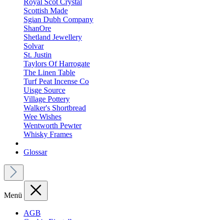
Royal Scot Crystal
Scottish Made
Sgian Dubh Company
ShanOre
Shetland Jewellery
Solvar
St. Justin
Taylors Of Harrogate
The Linen Table
Turf Peat Incense Co
Uisge Source
Village Pottery
Walker's Shortbread
Wee Wishes
Wentworth Pewter
Whisky Frames
Glossar
Menü
AGB