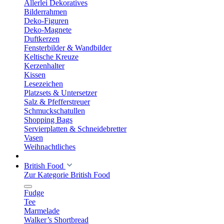
Allerlei Dekoratives
Bilderrahmen
Deko-Figuren
Deko-Magnete
Duftkerzen
Fensterbilder & Wandbilder
Keltische Kreuze
Kerzenhalter
Kissen
Lesezeichen
Platzsets & Untersetzer
Salz & Pfefferstreuer
Schmuckschatullen
Shopping Bags
Servierplatten & Schneidebretter
Vasen
Weihnachtliches
British Food
Zur Kategorie British Food
Fudge
Tee
Marmelade
Walker’s Shortbread