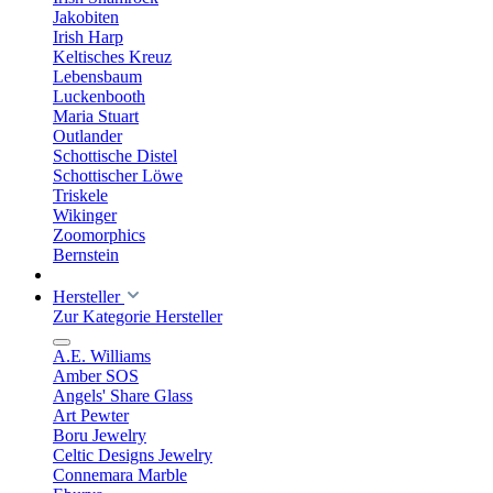
Jakobiten
Irish Harp
Keltisches Kreuz
Lebensbaum
Luckenbooth
Maria Stuart
Outlander
Schottische Distel
Schottischer Löwe
Triskele
Wikinger
Zoomorphics
Bernstein
Hersteller
Zur Kategorie Hersteller
A.E. Williams
Amber SOS
Angels' Share Glass
Art Pewter
Boru Jewelry
Celtic Designs Jewelry
Connemara Marble