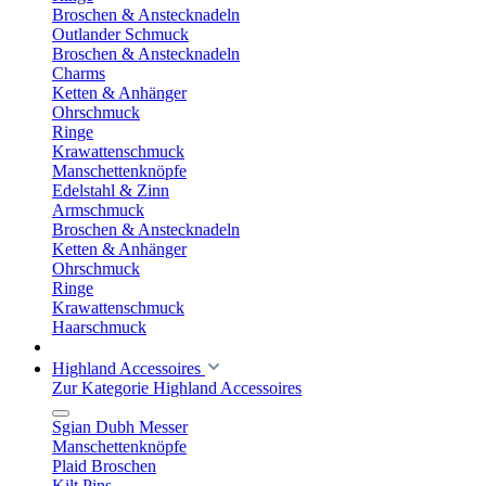
Broschen & Anstecknadeln
Outlander Schmuck
Broschen & Anstecknadeln
Charms
Ketten & Anhänger
Ohrschmuck
Ringe
Krawattenschmuck
Manschettenknöpfe
Edelstahl & Zinn
Armschmuck
Broschen & Anstecknadeln
Ketten & Anhänger
Ohrschmuck
Ringe
Krawattenschmuck
Haarschmuck
Highland Accessoires
Zur Kategorie Highland Accessoires
Sgian Dubh Messer
Manschettenknöpfe
Plaid Broschen
Kilt Pins