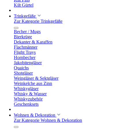
Kilt Gürtel
Trinkgefäße
Zur Kategorie Trinkgefäße
Becher / Mugs
Bierkrüge
Dekanter & Karaffen
Flachmänner
Flight Trays
Hornbecher
Jakobitengläser
Quaichs
Shotgläser
Weingläser & Sektgläser
Weinkelche aus Zinn
Whiskygläser
Whisky & Wasser
Whiskyzubehör
Geschenksets
Wohnen & Dekoration
Zur Kategorie Wohnen & Dekoration