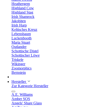
Heathergem
Highland Cow
Highland Stag
Irish Shamrock
Jakobiten
Irish Harp
Keltisches Kreuz
Lebensbaum
Luckenbooth
Maria Stuart
Outlander
Schottische Distel
Schottischer Löwe
Triskele
Wikinger
Zoomorphics
Bernstein
Hersteller
Zur Kategorie Hersteller
A.E. Williams
Amber SOS
Angels' Share Glass