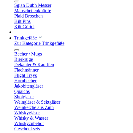
Sgian Dubh Messer
Manschettenknöpfe
Plaid Broschen
Kilt Pins
Kilt Gürtel
Trinkgefäße
Zur Kategorie Trinkgefäße
Becher / Mugs
Bierkrüge
Dekanter & Karaffen
Flachmänner
Flight Trays
Hornbecher
Jakobitengläser
Quaichs
Shotgläser
Weingläser & Sektgläser
Weinkelche aus Zinn
Whiskygläser
Whisky & Wasser
Whiskyzubehör
Geschenksets