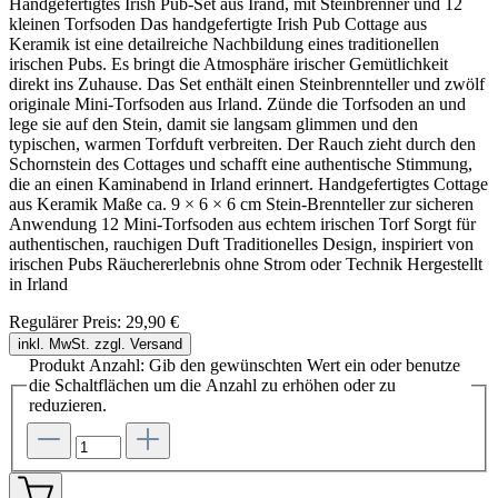
Handgefertigtes Irish Pub-Set aus Irand, mit Steinbrenner und 12
kleinen Torfsoden Das handgefertigte Irish Pub Cottage aus
Keramik ist eine detailreiche Nachbildung eines traditionellen
irischen Pubs. Es bringt die Atmosphäre irischer Gemütlichkeit
direkt ins Zuhause. Das Set enthält einen Steinbrennteller und zwölf
originale Mini-Torfsoden aus Irland. Zünde die Torfsoden an und
lege sie auf den Stein, damit sie langsam glimmen und den
typischen, warmen Torfduft verbreiten. Der Rauch zieht durch den
Schornstein des Cottages und schafft eine authentische Stimmung,
die an einen Kaminabend in Irland erinnert. Handgefertigtes Cottage
aus Keramik Maße ca. 9 × 6 × 6 cm Stein-Brennteller zur sicheren
Anwendung 12 Mini-Torfsoden aus echtem irischen Torf Sorgt für
authentischen, rauchigen Duft Traditionelles Design, inspiriert von
irischen Pubs Räuchererlebnis ohne Strom oder Technik Hergestellt
in Irland
Regulärer Preis:
29,90 €
inkl. MwSt. zzgl. Versand
Produkt Anzahl: Gib den gewünschten Wert ein oder benutze
die Schaltflächen um die Anzahl zu erhöhen oder zu
reduzieren.