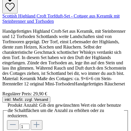
Scottish Highland Croft Torfduft-Set - Cottage aus Keramik mit
Steinbrenner und Torfsoden
Handgefertigtes Highland Croft-Set aus Keramik, mit Steinbrenner
und 12 Torfsoden Schottlands weite Landschaften sind von
Torfmooren geprägt. Der Torf, einst Lebensader der Highlands,
diente zum Heizen, Kochen und Räuchern. Selbst der
charakteristische Geschmack schottischer Whiskys verdankt sich
dem Torf. In diesem Set haben wir den Duft der Highlands
eingefangen. Zünde den Torfsoden an, lege ihn auf den Stein und
lass ihn glimmen. Während Rauch und Duft durch den Schornstein
des Cottages ziehen, ist Schottland bei dir, wo immer du auch bist.
Material: Keramik Maße des Cottages: ca. 9×6×6 cm Stein-
Brennteller 12 original Mini-TorfsodenHandgefertigtes Räucherset
Regulärer Preis:
29,90 €
inkl. MwSt. zzgl. Versand
Produkt Anzahl: Gib den gewünschten Wert ein oder benutze
die Schaltflächen um die Anzahl zu erhöhen oder zu
reduzieren.