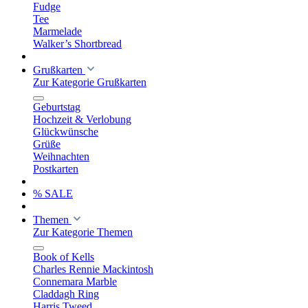
Fudge
Tee
Marmelade
Walker’s Shortbread
Grußkarten
Zur Kategorie Grußkarten
Geburtstag
Hochzeit & Verlobung
Glückwünsche
Grüße
Weihnachten
Postkarten
% SALE
Themen
Zur Kategorie Themen
Book of Kells
Charles Rennie Mackintosh
Connemara Marble
Claddagh Ring
Harris Tweed