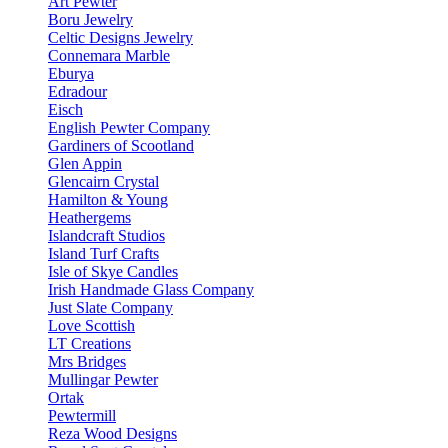
Art Pewter
Boru Jewelry
Celtic Designs Jewelry
Connemara Marble
Eburya
Edradour
Eisch
English Pewter Company
Gardiners of Scootland
Glen Appin
Glencairn Crystal
Hamilton & Young
Heathergems
Islandcraft Studios
Island Turf Crafts
Isle of Skye Candles
Irish Handmade Glass Company
Just Slate Company
Love Scottish
LT Creations
Mrs Bridges
Mullingar Pewter
Ortak
Pewtermill
Reza Wood Designs