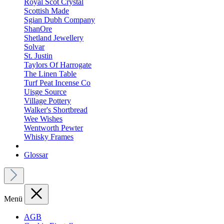
Royal Scot Crystal
Scottish Made
Sgian Dubh Company
ShanOre
Shetland Jewellery
Solvar
St. Justin
Taylors Of Harrogate
The Linen Table
Turf Peat Incense Co
Uisge Source
Village Pottery
Walker's Shortbread
Wee Wishes
Wentworth Pewter
Whisky Frames
Glossar
Menü
AGB