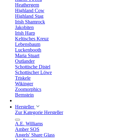
Heathergem
Highland Cow
Highland Stag
Irish Shamrock
Jakobiten
Irish Harp
Keltisches Kreuz
Lebensbaum
Luckenbooth
Maria Stuart
Outlander
Schottische Distel
Schottischer Löwe
Triskele
Wikinger
Zoomorphics
Bernstein
Hersteller
Zur Kategorie Hersteller
A.E. Williams
Amber SOS
Angels' Share Glass