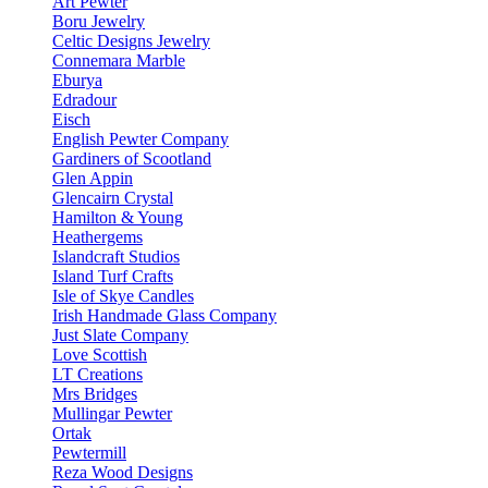
Art Pewter
Boru Jewelry
Celtic Designs Jewelry
Connemara Marble
Eburya
Edradour
Eisch
English Pewter Company
Gardiners of Scootland
Glen Appin
Glencairn Crystal
Hamilton & Young
Heathergems
Islandcraft Studios
Island Turf Crafts
Isle of Skye Candles
Irish Handmade Glass Company
Just Slate Company
Love Scottish
LT Creations
Mrs Bridges
Mullingar Pewter
Ortak
Pewtermill
Reza Wood Designs