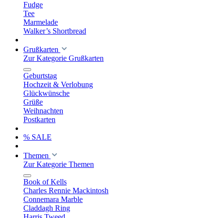
Fudge
Tee
Marmelade
Walker’s Shortbread
Grußkarten
Zur Kategorie Grußkarten
Geburtstag
Hochzeit & Verlobung
Glückwünsche
Grüße
Weihnachten
Postkarten
% SALE
Themen
Zur Kategorie Themen
Book of Kells
Charles Rennie Mackintosh
Connemara Marble
Claddagh Ring
Harris Tweed