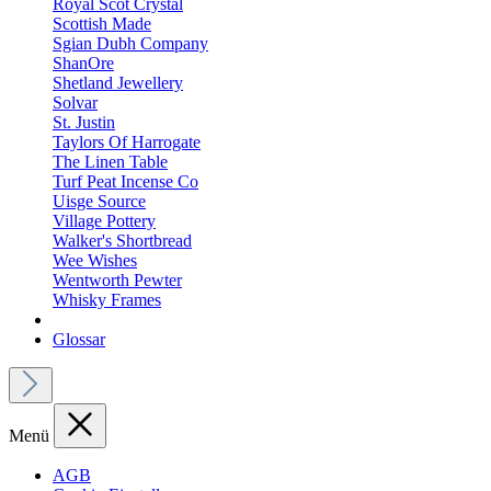
Royal Scot Crystal
Scottish Made
Sgian Dubh Company
ShanOre
Shetland Jewellery
Solvar
St. Justin
Taylors Of Harrogate
The Linen Table
Turf Peat Incense Co
Uisge Source
Village Pottery
Walker's Shortbread
Wee Wishes
Wentworth Pewter
Whisky Frames
Glossar
Menü
AGB