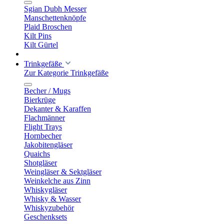
Sgian Dubh Messer
Manschettenknöpfe
Plaid Broschen
Kilt Pins
Kilt Gürtel
Trinkgefäße
Zur Kategorie Trinkgefäße
Becher / Mugs
Bierkrüge
Dekanter & Karaffen
Flachmänner
Flight Trays
Hornbecher
Jakobitengläser
Quaichs
Shotgläser
Weingläser & Sektgläser
Weinkelche aus Zinn
Whiskygläser
Whisky & Wasser
Whiskyzubehör
Geschenksets