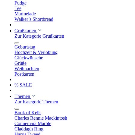
Fudge
Tee
Marmelade
Walker’s Shortbread
Grußkarten
Zur Kategorie Grußkarten
Geburtstag
Hochzeit & Verlobung
Glückwünsche
Grüße
Weihnachten
Postkarten
% SALE
Themen
Zur Kategorie Themen
Book of Kells
Charles Rennie Mackintosh
Connemara Marble
Claddagh Ring
Harris Tweed