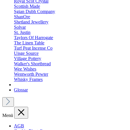
Royal Scot Crystal
Scottish Made
Sgian Dubh Company
ShanOre
Shetland Jewellery
Solvar
St. Justin
Taylors Of Harrogate
The Linen Table
Turf Peat Incense Co
Uisge Source
Village Pottery
Walker's Shortbread
Wee Wishes
Wentworth Pewter
Whisky Frames
Glossar
Menü
AGB