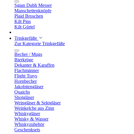
Sgian Dubh Messer
Manschettenknöpfe
Plaid Broschen
Kilt Pins
Kilt Gürtel
Trinkgefäße
Zur Kategorie Trinkgefäße
Becher / Mugs
Bierkrüge
Dekanter & Karaffen
Flachmänner
Flight Trays
Hornbecher
Jakobitengläser
Quaichs
Shotgläser
Weingläser & Sektgläser
Weinkelche aus Zinn
Whiskygläser
Whisky & Wasser
Whiskyzubehör
Geschenksets