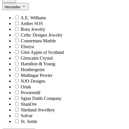
Hersteller
A.E. Williams
Amber SOS
Boru Jewelry
Celtic Designs Jewelry
Connemara Marble
Eburya
Glen Appin of Scotland
Glencairn Crystal
Hamilton & Young
Heathergems
Mullingar Pewter
NJO Designs
Ortak
Pewtermill
Sgian Dubh Company
ShanOre
Shetland Jewellery
Solvar
St. Justin