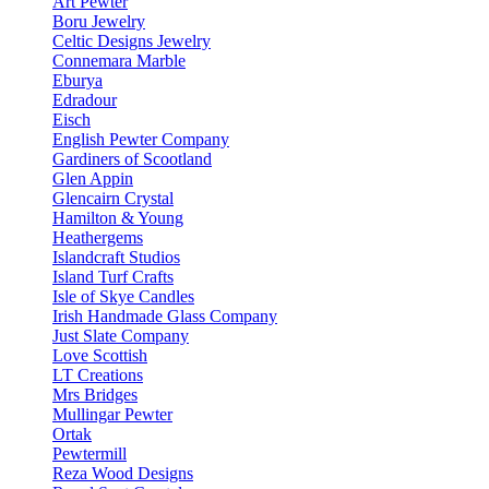
Art Pewter
Boru Jewelry
Celtic Designs Jewelry
Connemara Marble
Eburya
Edradour
Eisch
English Pewter Company
Gardiners of Scootland
Glen Appin
Glencairn Crystal
Hamilton & Young
Heathergems
Islandcraft Studios
Island Turf Crafts
Isle of Skye Candles
Irish Handmade Glass Company
Just Slate Company
Love Scottish
LT Creations
Mrs Bridges
Mullingar Pewter
Ortak
Pewtermill
Reza Wood Designs