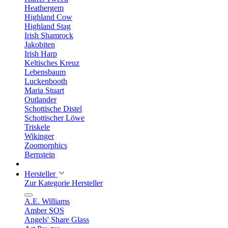
Heathergem
Highland Cow
Highland Stag
Irish Shamrock
Jakobiten
Irish Harp
Keltisches Kreuz
Lebensbaum
Luckenbooth
Maria Stuart
Outlander
Schottische Distel
Schottischer Löwe
Triskele
Wikinger
Zoomorphics
Bernstein
Hersteller
Zur Kategorie Hersteller
A.E. Williams
Amber SOS
Angels' Share Glass