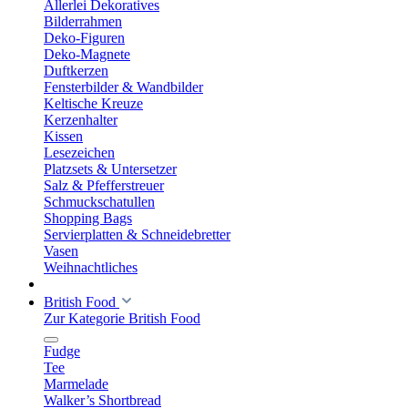
Allerlei Dekoratives
Bilderrahmen
Deko-Figuren
Deko-Magnete
Duftkerzen
Fensterbilder & Wandbilder
Keltische Kreuze
Kerzenhalter
Kissen
Lesezeichen
Platzsets & Untersetzer
Salz & Pfefferstreuer
Schmuckschatullen
Shopping Bags
Servierplatten & Schneidebretter
Vasen
Weihnachtliches
British Food
Zur Kategorie British Food
Fudge
Tee
Marmelade
Walker’s Shortbread