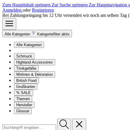
Zum Hauptinhalt springen
Zur Suche springen
Zur Hauptnavigation 
Anmelden
oder
Registrieren
Bei Zahlungseingang bis 12 Uhr versenden wir noch am selben Tag 
Alle Kategorien
Kategoriefilter aktiv
Alle Kategorien
Schmuck
Highland Accessoires
Trinkgefäße
Wohnen & Dekoration
British Food
Grußkarten
% SALE
Themen
Hersteller
Glossar