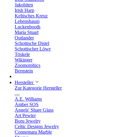
Jakobiten
Irish Harp
Keltisches Kreuz
Lebensbaum
Luckenbooth
Maria Stuart
Outlander
Schottische Distel
Schottischer Löwe
Triskele
Wikinger
Zoomorphics
Bernstein
Hersteller
Zur Kategorie Hersteller
A.E. Williams
Amber SOS
Angels' Share Glass
Art Pewter
Boru Jewelry
Celtic Designs Jewelry
Connemara Marble