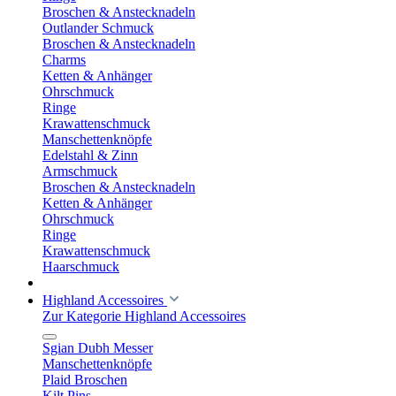
Broschen & Anstecknadeln
Outlander Schmuck
Broschen & Anstecknadeln
Charms
Ketten & Anhänger
Ohrschmuck
Ringe
Krawattenschmuck
Manschettenknöpfe
Edelstahl & Zinn
Armschmuck
Broschen & Anstecknadeln
Ketten & Anhänger
Ohrschmuck
Ringe
Krawattenschmuck
Haarschmuck
Highland Accessoires
Zur Kategorie Highland Accessoires
Sgian Dubh Messer
Manschettenknöpfe
Plaid Broschen
Kilt Pins