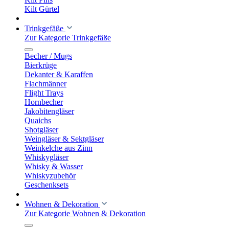
Kilt Gürtel
Trinkgefäße
Zur Kategorie Trinkgefäße
Becher / Mugs
Bierkrüge
Dekanter & Karaffen
Flachmänner
Flight Trays
Hornbecher
Jakobitengläser
Quaichs
Shotgläser
Weingläser & Sektgläser
Weinkelche aus Zinn
Whiskygläser
Whisky & Wasser
Whiskyzubehör
Geschenksets
Wohnen & Dekoration
Zur Kategorie Wohnen & Dekoration