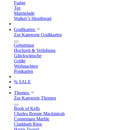
Fudge
Tee
Marmelade
Walker’s Shortbread
Grußkarten
Zur Kategorie Grußkarten
Geburtstag
Hochzeit & Verlobung
Glückwünsche
Grüße
Weihnachten
Postkarten
% SALE
Themen
Zur Kategorie Themen
Book of Kells
Charles Rennie Mackintosh
Connemara Marble
Claddagh Ring
Harris Tweed