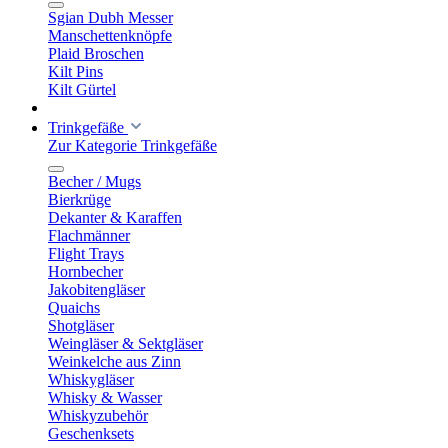
Sgian Dubh Messer
Manschettenknöpfe
Plaid Broschen
Kilt Pins
Kilt Gürtel
Trinkgefäße
Zur Kategorie Trinkgefäße
Becher / Mugs
Bierkrüge
Dekanter & Karaffen
Flachmänner
Flight Trays
Hornbecher
Jakobitengläser
Quaichs
Shotgläser
Weingläser & Sektgläser
Weinkelche aus Zinn
Whiskygläser
Whisky & Wasser
Whiskyzubehör
Geschenksets