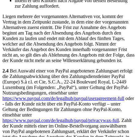
indem er den Kunden nach Abgabe von dessen Bestellung
zur Zahlung auffordert.
Liegen mehrere der vorgenannten Alternativen vor, kommt der
Vertrag in dem Zeitpunkt zustande, in dem eine der vorgenannten
Alternativen zuerst eintritt. Die Frist zur Annahme des Angebots
beginnt am Tag nach der Absendung des Angebots durch den
Kunden zu laufen und endet mit dem Ablauf des fünften Tages,
welcher auf die Absendung des Angebots folgt. Nimmt der
Verkäufer das Angebot des Kunden innerhalb vorgenannter Frist
nicht an, so gilt dies als Ablehnung des Angebots mit der Folge, dass
der Kunde nicht mehr an seine Willenserklärung gebunden ist.
2.4
Bei Auswahl einer von PayPal angebotenen Zahlungsart erfolgt
die Zahlungsabwicklung über den Zahlungsdienstleister PayPal
(Europe) S.à r.l. et Cie, S.C.A., 22-24 Boulevard Royal, L-2449
Luxemburg (im Folgenden: „PayPal“), unter Geltung der PayPal-
Nutzungsbedingungen, einsehbar unter
https://www.paypal.com/de/legalhub/paypal/useragreement-full
oder
- falls der Kunde nicht über ein PayPal-Konto verfügt – unter
Geltung der Bedingungen für Zahlungen ohne PayPal-Konto,
einsehbar unter
https://www.paypal.com/de/legalhub/paypal/privacywax-full
. Zahlt
der Kunde mittels einer im Online-Bestellvorgang auswählbaren
von PayPal angebotenen Zahlungsart, erklärt der Verkäufer schon
jetzt die Annahme des Angebots des Kunden in dem Zeitpunkt, in