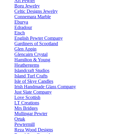
Art Pewter
Boru Jewelry
Celtic Designs Jewelry
Connemara Marble
Eburya
Edradour
Eisch
English Pewter Company
Gardiners of Scootland
Glen Appin
Glencairn Crystal
Hamilton & Young
Heathergems
Islandcraft Studios
Island Turf Crafts
Isle of Skye Candles
Irish Handmade Glass Company
Just Slate Company
Love Scottish
LT Creations
Mrs Bridges
Mullingar Pewter
Ortak
Pewtermill
Reza Wood Designs