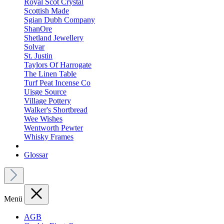
Royal Scot Crystal
Scottish Made
Sgian Dubh Company
ShanOre
Shetland Jewellery
Solvar
St. Justin
Taylors Of Harrogate
The Linen Table
Turf Peat Incense Co
Uisge Source
Village Pottery
Walker's Shortbread
Wee Wishes
Wentworth Pewter
Whisky Frames
Glossar
Menü
AGB