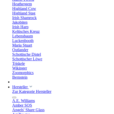
Heathergem
Highland Cow
Highland Stag
Irish Shamrock
Jakobiten
Irish Harp
Keltisches Kreuz
Lebensbaum
Luckenbooth
Maria Stuart
Outlander
Schottische Distel
Schottischer Löwe
Triskele
Wikinger
Zoomorphics
Bernstein
Hersteller
Zur Kategorie Hersteller
A.E. Williams
Amber SOS
Angels' Share Glass