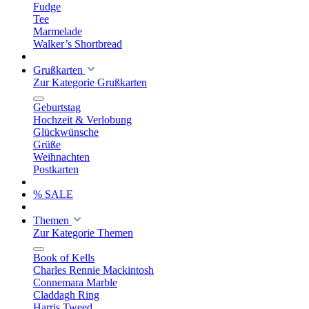
Fudge
Tee
Marmelade
Walker’s Shortbread
Grußkarten
Zur Kategorie Grußkarten
Geburtstag
Hochzeit & Verlobung
Glückwünsche
Grüße
Weihnachten
Postkarten
% SALE
Themen
Zur Kategorie Themen
Book of Kells
Charles Rennie Mackintosh
Connemara Marble
Claddagh Ring
Harris Tweed