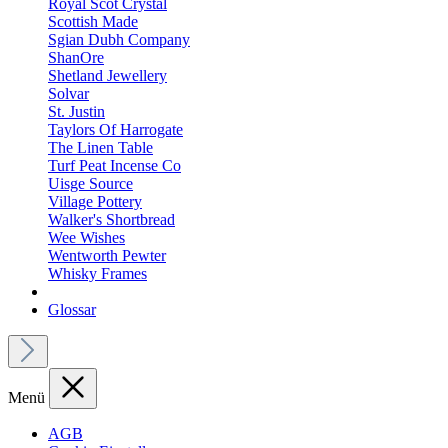
Royal Scot Crystal
Scottish Made
Sgian Dubh Company
ShanOre
Shetland Jewellery
Solvar
St. Justin
Taylors Of Harrogate
The Linen Table
Turf Peat Incense Co
Uisge Source
Village Pottery
Walker's Shortbread
Wee Wishes
Wentworth Pewter
Whisky Frames
Glossar
Menü
AGB