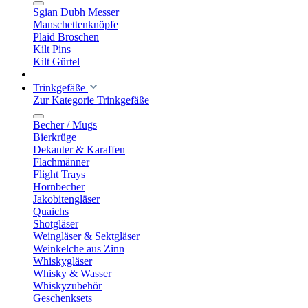
Sgian Dubh Messer
Manschettenknöpfe
Plaid Broschen
Kilt Pins
Kilt Gürtel
Trinkgefäße
Zur Kategorie Trinkgefäße
Becher / Mugs
Bierkrüge
Dekanter & Karaffen
Flachmänner
Flight Trays
Hornbecher
Jakobitengläser
Quaichs
Shotgläser
Weingläser & Sektgläser
Weinkelche aus Zinn
Whiskygläser
Whisky & Wasser
Whiskyzubehör
Geschenksets