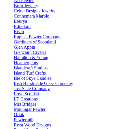
Art Pewter
Boru Jewelry
Celtic Designs Jewelry
Connemara Marble
Eburya
Edradour
Eisch
English Pewter Company
Gardiners of Scootland
Glen Appin
Glencairn Crystal
Hamilton & Young
Heathergems
Islandcraft Studios
Island Turf Crafts
Isle of Skye Candles
Irish Handmade Glass Company
Just Slate Company
Love Scottish
LT Creations
Mrs Bridges
Mullingar Pewter
Ortak
Pewtermill
Reza Wood Designs