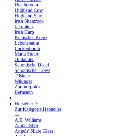
Heathergem
Highland Cow
Highland Stag
Irish Shamrock
Jakobiten
Irish Harp
Keltisches Kreuz
Lebensbaum
Luckenbooth
Maria Stuart
Outlander
Schottische Distel
Schottischer Löwe
Triskele
Wikinger
Zoomorphics
Bernstein
Hersteller
Zur Kategorie Hersteller
A.E. Williams
Amber SOS
Angels' Share Glass