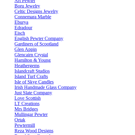
Art Pewter
Boru Jewelry
Celtic Designs Jewelry
Connemara Marble
Eburya
Edradour
Eisch
English Pewter Company
Gardiners of Scootland
Glen Appin
Glencairn Crystal
Hamilton & Young
Heathergems
Islandcraft Studios
Island Turf Crafts
Isle of Skye Candles
Irish Handmade Glass Company
Just Slate Company
Love Scottish
LT Creations
Mrs Bridges
Mullingar Pewter
Ortak
Pewtermill
Reza Wood Designs