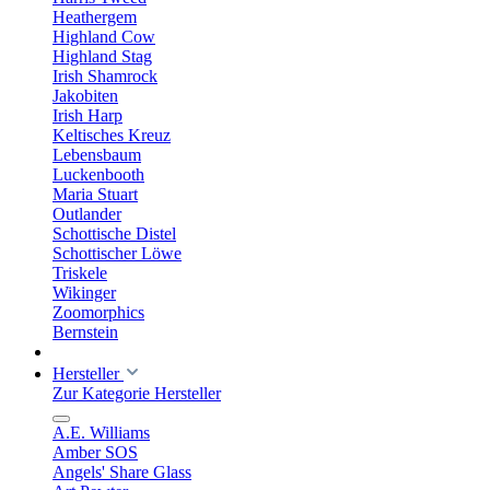
Heathergem
Highland Cow
Highland Stag
Irish Shamrock
Jakobiten
Irish Harp
Keltisches Kreuz
Lebensbaum
Luckenbooth
Maria Stuart
Outlander
Schottische Distel
Schottischer Löwe
Triskele
Wikinger
Zoomorphics
Bernstein
Hersteller
Zur Kategorie Hersteller
A.E. Williams
Amber SOS
Angels' Share Glass