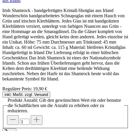
aus Irland
Irish Shamrock - handgefertigtes Kristall-Shotglas aus Irland
Wunderschön handgearbeitetes Schnapsglas mit einem Hauch von
Grün und irischen Kleeblättern. Jedes Glas ist mit handgeätzten
Kleeblättern verziert, unterlegt von farbigen Nuancen aus Grün -
eine Hommage an die Smaragdinsel. Da die Gläser komplett von
Hand gefertigt werden, gleicht keins dem anderen. Jedes einzelne ist
ein Unikat. Höhe: 75 mm Durchmesser am Trinkrand: 45 mm
Inhalt: ca. 60 ml Gewicht: ca. 115 g Material: bleifreies Kristallglas
Handgefertigt in Irland Die Lieferung erfolgt in einer hübschen
Geschenkbox Das Irish Shamrock ist eines der Nationalsymbole
Irlands. Schon aus frühen Überlieferungen geht hervor, dass die
Kelten dem dreiblättrigen Kleeblatt eine heilende Wirkung
zuschrieben. Neben der Harfe ist das Shamrock heute wohl das
bekannteste Symbol für Irland.
Regulärer Preis:
19,90 €
inkl. MwSt. zzgl. Versand
Produkt Anzahl: Gib den gewünschten Wert ein oder benutze
die Schaltflächen um die Anzahl zu erhöhen oder zu
reduzieren.