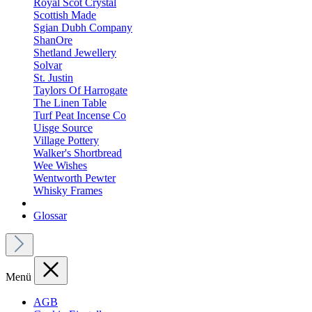
Royal Scot Crystal
Scottish Made
Sgian Dubh Company
ShanOre
Shetland Jewellery
Solvar
St. Justin
Taylors Of Harrogate
The Linen Table
Turf Peat Incense Co
Uisge Source
Village Pottery
Walker's Shortbread
Wee Wishes
Wentworth Pewter
Whisky Frames
Glossar
Menü
AGB