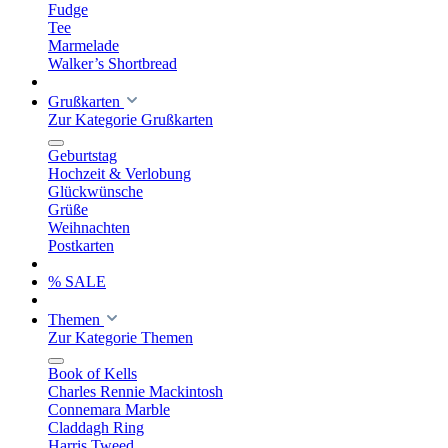
Fudge
Tee
Marmelade
Walker’s Shortbread
Grußkarten
Zur Kategorie Grußkarten
Geburtstag
Hochzeit & Verlobung
Glückwünsche
Grüße
Weihnachten
Postkarten
% SALE
Themen
Zur Kategorie Themen
Book of Kells
Charles Rennie Mackintosh
Connemara Marble
Claddagh Ring
Harris Tweed