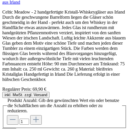
aus Irland
Celtic Meadow - 2 handgefertigte Kristall-Whiskeygläser aus Irland
Durch die geschwungene Barrelform liegen die Gläser schön
geschmeidig in der Hand - perfekt auch um den Whiskey in der
Handfläche etwas anzuwärmen. Jedes Glas ist rundherum mit
handgeätzten Pflanzenmotiven verziert, inspiriert von den sanften
Wiesen der irischen Landschaft. Luftig leichte Akkzente aus blauem
Glas geben dem Motiv eine schöne Tiefe und machen jeden dieser
Tumbler zu einem einzigartigen Stück. Die Farben werden dem
flüssigen Glas bereits während des Blasvorganges hinzugefügt,
wodurch ihre außergewöhnliche Tiefe mit vielen leuchtenden
Farbnuancen entsteht Höhe: 90 mm Durchmesser am Trinkrand: 75
mm Inhalt: ca. 250 ml Gewicht: ca. 260 g Material: bleifreies
Kristallglas Handgefertigt in Irland Die Lieferung erfolgt in einer
hübschen Geschenkbox
Regulärer Preis:
69,90 €
inkl. MwSt. zzgl. Versand
Produkt Anzahl: Gib den gewünschten Wert ein oder benutze
die Schaltflächen um die Anzahl zu erhöhen oder zu
reduzieren.