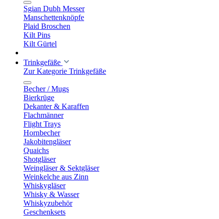
Sgian Dubh Messer
Manschettenknöpfe
Plaid Broschen
Kilt Pins
Kilt Gürtel
Trinkgefäße
Zur Kategorie Trinkgefäße
Becher / Mugs
Bierkrüge
Dekanter & Karaffen
Flachmänner
Flight Trays
Hornbecher
Jakobitengläser
Quaichs
Shotgläser
Weingläser & Sektgläser
Weinkelche aus Zinn
Whiskygläser
Whisky & Wasser
Whiskyzubehör
Geschenksets