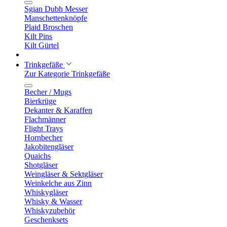
Sgian Dubh Messer
Manschettenknöpfe
Plaid Broschen
Kilt Pins
Kilt Gürtel
Trinkgefäße
Zur Kategorie Trinkgefäße
Becher / Mugs
Bierkrüge
Dekanter & Karaffen
Flachmänner
Flight Trays
Hornbecher
Jakobitengläser
Quaichs
Shotgläser
Weingläser & Sektgläser
Weinkelche aus Zinn
Whiskygläser
Whisky & Wasser
Whiskyzubehör
Geschenksets