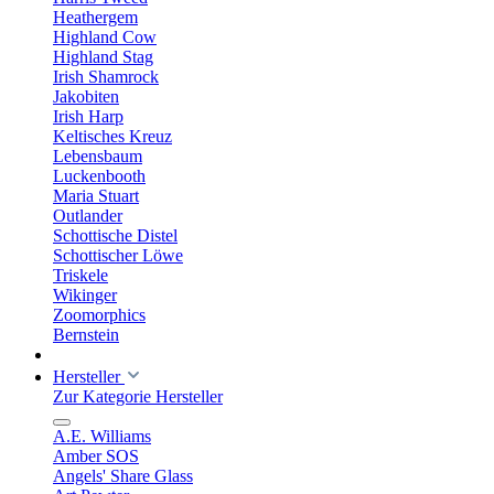
Heathergem
Highland Cow
Highland Stag
Irish Shamrock
Jakobiten
Irish Harp
Keltisches Kreuz
Lebensbaum
Luckenbooth
Maria Stuart
Outlander
Schottische Distel
Schottischer Löwe
Triskele
Wikinger
Zoomorphics
Bernstein
Hersteller
Zur Kategorie Hersteller
A.E. Williams
Amber SOS
Angels' Share Glass