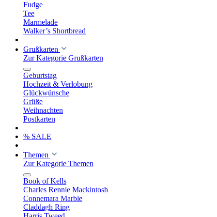
Fudge
Tee
Marmelade
Walker’s Shortbread
Grußkarten
Zur Kategorie Grußkarten
Geburtstag
Hochzeit & Verlobung
Glückwünsche
Grüße
Weihnachten
Postkarten
% SALE
Themen
Zur Kategorie Themen
Book of Kells
Charles Rennie Mackintosh
Connemara Marble
Claddagh Ring
Harris Tweed