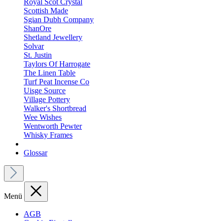
Royal Scot Crystal
Scottish Made
Sgian Dubh Company
ShanOre
Shetland Jewellery
Solvar
St. Justin
Taylors Of Harrogate
The Linen Table
Turf Peat Incense Co
Uisge Source
Village Pottery
Walker's Shortbread
Wee Wishes
Wentworth Pewter
Whisky Frames
Glossar
Menü
AGB