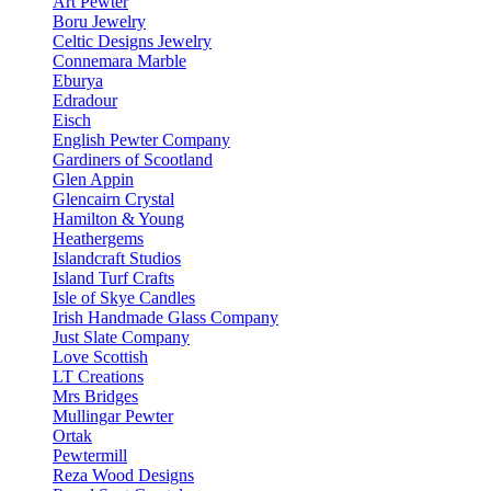
Art Pewter
Boru Jewelry
Celtic Designs Jewelry
Connemara Marble
Eburya
Edradour
Eisch
English Pewter Company
Gardiners of Scootland
Glen Appin
Glencairn Crystal
Hamilton & Young
Heathergems
Islandcraft Studios
Island Turf Crafts
Isle of Skye Candles
Irish Handmade Glass Company
Just Slate Company
Love Scottish
LT Creations
Mrs Bridges
Mullingar Pewter
Ortak
Pewtermill
Reza Wood Designs