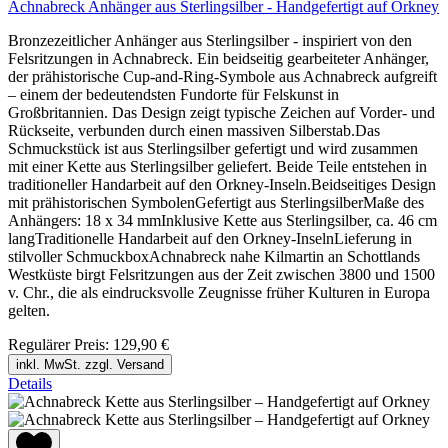
Achnabreck Anhänger aus Sterlingsilber - Handgefertigt auf Orkney
Bronzezeitlicher Anhänger aus Sterlingsilber - inspiriert von den
Felsritzungen in Achnabreck. Ein beidseitig gearbeiteter Anhänger,
der prähistorische Cup-and-Ring-Symbole aus Achnabreck aufgreift
– einem der bedeutendsten Fundorte für Felskunst in
Großbritannien. Das Design zeigt typische Zeichen auf Vorder- und
Rückseite, verbunden durch einen massiven Silberstab.Das
Schmuckstück ist aus Sterlingsilber gefertigt und wird zusammen
mit einer Kette aus Sterlingsilber geliefert. Beide Teile entstehen in
traditioneller Handarbeit auf den Orkney-Inseln.Beidseitiges Design
mit prähistorischen SymbolenGefertigt aus SterlingsilberMaße des
Anhängers: 18 x 34 mmInklusive Kette aus Sterlingsilber, ca. 46 cm
langTraditionelle Handarbeit auf den Orkney-InselnLieferung in
stilvoller SchmuckboxAchnabreck nahe Kilmartin an Schottlands
Westküste birgt Felsritzungen aus der Zeit zwischen 3800 und 1500
v. Chr., die als eindrucksvolle Zeugnisse früher Kulturen in Europa
gelten.
Regulärer Preis:
129,90 €
inkl. MwSt. zzgl. Versand
Details