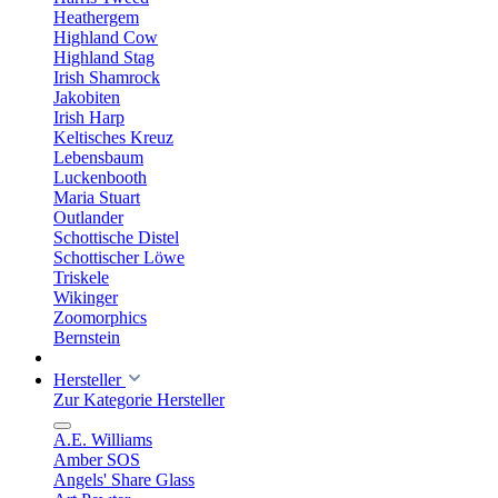
Heathergem
Highland Cow
Highland Stag
Irish Shamrock
Jakobiten
Irish Harp
Keltisches Kreuz
Lebensbaum
Luckenbooth
Maria Stuart
Outlander
Schottische Distel
Schottischer Löwe
Triskele
Wikinger
Zoomorphics
Bernstein
Hersteller
Zur Kategorie Hersteller
A.E. Williams
Amber SOS
Angels' Share Glass