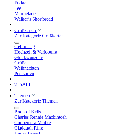
Fudge
Tee
Marmelade
Walker’s Shortbread
Grußkarten
Zur Kategorie Grußkarten
Geburtstag
Hochzeit & Verlobung
Glückwünsche
Grüße
Weihnachten
Postkarten
% SALE
Themen
Zur Kategorie Themen
Book of Kells
Charles Rennie Mackintosh
Connemara Marble
Claddagh Ring
Harris Tweed