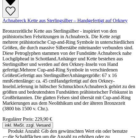
Achnabreck Kette aus Sterlingsilber – Handgefertigt auf Orkney
Bronzezeitliche Kette aus Sterlingsilber - inspiriert von den
prähistorischen Felsritzungen in Achnabreck. Die Kette zeigt
mehrere prähistorische Cup-and-Ring Symbole in unterschiedlichen
Größen, die durch massive Silberstäbe miteinander verbunden sind.
Diese Petroglyphen stammen von der Fundstätte Achnabreck nahe
Lochgilphead in Schottland.Anhänger und Kette bestehen aus
Sterlingsilber und werden auf den Orkney-Inseln von Hand
gefertigt.Mehrere Cup-and-Ring Symbole in verschiedenen
GrößenGefertigt aus SterlingsilberAnhängergröße: 67 x 16
mmKettenlänge: ca. 45 cmHandgefertigt auf den Orkney-
InselnLieferung in hübscher SchmuckboxAchnabreck gehört zu den
größten und bedeutendsten Fundstätten prähistorischer Felskunst in
Großbritannien. Die glatten Felsen sind übersät mit Cup-and-Ring
Markierungen aus dem Neolithikum und der älteren Bronzezeit
(3800 bis 1500 v. Chr.).
Regulärer Preis:
229,90 €
inkl. MwSt. zzgl. Versand
Produkt Anzahl: Gib den gewünschten Wert ein oder benutze
die Schaltflächen um die Anzahl zu erhöhen oder zu