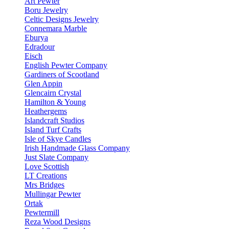
Art Pewter
Boru Jewelry
Celtic Designs Jewelry
Connemara Marble
Eburya
Edradour
Eisch
English Pewter Company
Gardiners of Scootland
Glen Appin
Glencairn Crystal
Hamilton & Young
Heathergems
Islandcraft Studios
Island Turf Crafts
Isle of Skye Candles
Irish Handmade Glass Company
Just Slate Company
Love Scottish
LT Creations
Mrs Bridges
Mullingar Pewter
Ortak
Pewtermill
Reza Wood Designs