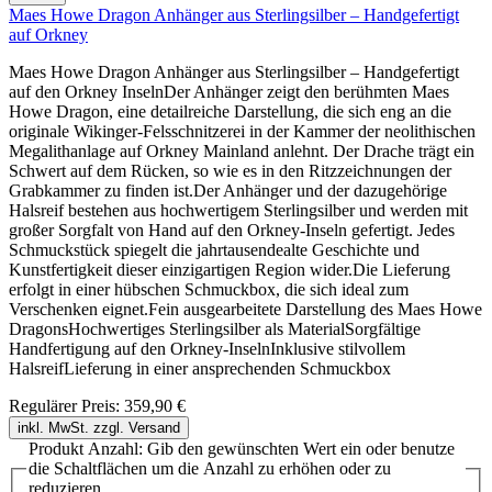
Maes Howe Dragon Anhänger aus Sterlingsilber – Handgefertigt
auf Orkney
Maes Howe Dragon Anhänger aus Sterlingsilber – Handgefertigt
auf den Orkney InselnDer Anhänger zeigt den berühmten Maes
Howe Dragon, eine detailreiche Darstellung, die sich eng an die
originale Wikinger-Felsschnitzerei in der Kammer der neolithischen
Megalithanlage auf Orkney Mainland anlehnt. Der Drache trägt ein
Schwert auf dem Rücken, so wie es in den Ritzzeichnungen der
Grabkammer zu finden ist.Der Anhänger und der dazugehörige
Halsreif bestehen aus hochwertigem Sterlingsilber und werden mit
großer Sorgfalt von Hand auf den Orkney-Inseln gefertigt. Jedes
Schmuckstück spiegelt die jahrtausendealte Geschichte und
Kunstfertigkeit dieser einzigartigen Region wider.Die Lieferung
erfolgt in einer hübschen Schmuckbox, die sich ideal zum
Verschenken eignet.Fein ausgearbeitete Darstellung des Maes Howe
DragonsHochwertiges Sterlingsilber als MaterialSorgfältige
Handfertigung auf den Orkney-InselnInklusive stilvollem
HalsreifLieferung in einer ansprechenden Schmuckbox
Regulärer Preis:
359,90 €
inkl. MwSt. zzgl. Versand
Produkt Anzahl: Gib den gewünschten Wert ein oder benutze
die Schaltflächen um die Anzahl zu erhöhen oder zu
reduzieren.