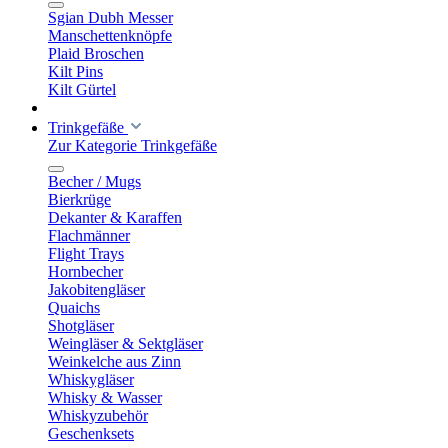
Sgian Dubh Messer
Manschettenknöpfe
Plaid Broschen
Kilt Pins
Kilt Gürtel
Trinkgefäße
Zur Kategorie Trinkgefäße
Becher / Mugs
Bierkrüge
Dekanter & Karaffen
Flachmänner
Flight Trays
Hornbecher
Jakobitengläser
Quaichs
Shotgläser
Weingläser & Sektgläser
Weinkelche aus Zinn
Whiskygläser
Whisky & Wasser
Whiskyzubehör
Geschenksets