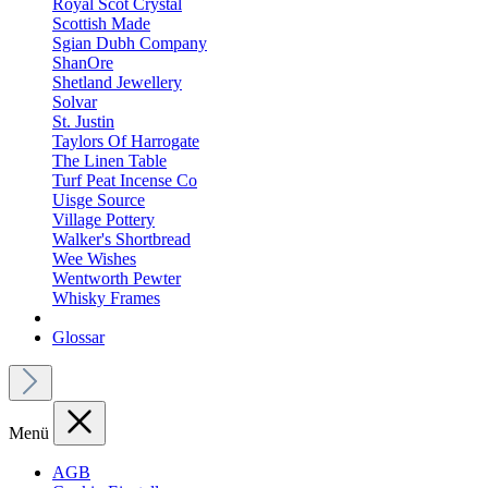
Royal Scot Crystal
Scottish Made
Sgian Dubh Company
ShanOre
Shetland Jewellery
Solvar
St. Justin
Taylors Of Harrogate
The Linen Table
Turf Peat Incense Co
Uisge Source
Village Pottery
Walker's Shortbread
Wee Wishes
Wentworth Pewter
Whisky Frames
Glossar
Menü
AGB