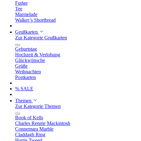
Fudge
Tee
Marmelade
Walker’s Shortbread
Grußkarten
Zur Kategorie Grußkarten
Geburtstag
Hochzeit & Verlobung
Glückwünsche
Grüße
Weihnachten
Postkarten
% SALE
Themen
Zur Kategorie Themen
Book of Kells
Charles Rennie Mackintosh
Connemara Marble
Claddagh Ring
Harris Tweed