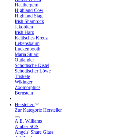
Heathergem
Highland Cow
Highland Stag
Irish Shamrock
Jakobiten
Irish Harp
Keltisches Kreuz
Lebensbaum
Luckenbooth
Maria Stuart
Outlander
Schottische Distel
Schottischer Löwe
Triskele
Wikinger
Zoomorphics
Bernstein
Hersteller
Zur Kategorie Hersteller
A.E. Williams
Amber SOS
Angels' Share Glass