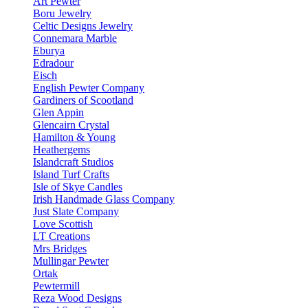
Art Pewter
Boru Jewelry
Celtic Designs Jewelry
Connemara Marble
Eburya
Edradour
Eisch
English Pewter Company
Gardiners of Scootland
Glen Appin
Glencairn Crystal
Hamilton & Young
Heathergems
Islandcraft Studios
Island Turf Crafts
Isle of Skye Candles
Irish Handmade Glass Company
Just Slate Company
Love Scottish
LT Creations
Mrs Bridges
Mullingar Pewter
Ortak
Pewtermill
Reza Wood Designs