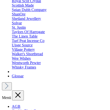
Royal Scot Crystal
Scottish Made
Sgian Dubh Company
ShanOre
Shetland Jewellery
Solvar
St. Justin
Taylors Of Harrogate
The Linen Table
Turf Peat Incense Co
Uisge Source
Village Pottery
Walker's Shortbread
Wee Wishes
Wentworth Pewter
Whisky Frames
Glossar
Menü
AGB