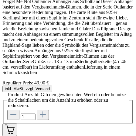
Forget Me Not Outlander Anhänger aus SchottlandDieser Anhänger
basiert auf den Vergissmeinnicht-Blumen, die in der Serie Outlander
eine besondere Bedeutung tragen. Die zarte Blüte aus 925er
Sterlingsilber mit einem Saphir im Zentrum steht für ewige Liebe,
Erinnerung und eine Verbindung, die die Zeit überdauert – genau
wie die Beziehung zwischen Jamie und Claire.Das filigrane Design
macht den Anhänger zu einem stimmungsvollen Begleiter im Alltag
und zu einem bedeutungsvollen Geschenk für alle, die die
Highland-Saga lieben oder die Symbolik des Vergissmeinnichts zu
schätzen wissen.Anhänger aus 925er Sterlingsilber mit
SaphirInspiriert von den Vergissmeinnicht-Blumen aus der
Outlander-SerieGröße: ca. 13 x 13 mmSterlingsilberkette (45–46
cm, verstellbar) im Lieferumfang enthaltenLieferung in einem
Schmuckkästchen
Regulärer Preis:
49,90 €
inkl. MwSt. zzgl. Versand
Produkt Anzahl: Gib den gewünschten Wert ein oder benutze
die Schaltflächen um die Anzahl zu erhöhen oder zu
reduzieren.