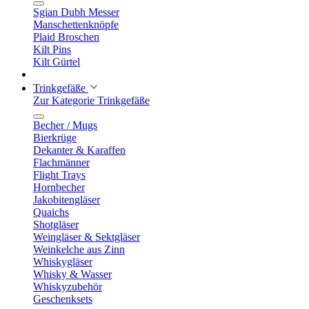
Sgian Dubh Messer
Manschettenknöpfe
Plaid Broschen
Kilt Pins
Kilt Gürtel
Trinkgefäße
Zur Kategorie Trinkgefäße
Becher / Mugs
Bierkrüge
Dekanter & Karaffen
Flachmänner
Flight Trays
Hornbecher
Jakobitengläser
Quaichs
Shotgläser
Weingläser & Sektgläser
Weinkelche aus Zinn
Whiskygläser
Whisky & Wasser
Whiskyzubehör
Geschenksets