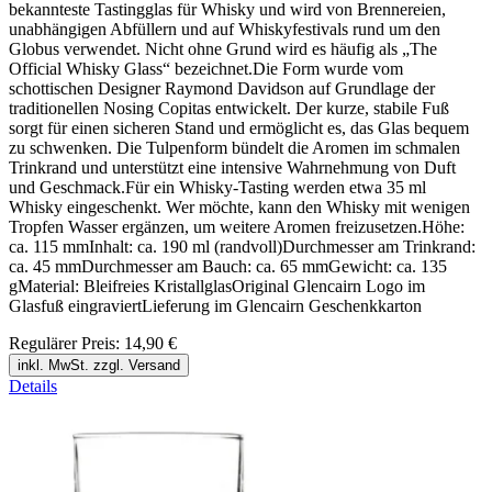
bekannteste Tastingglas für Whisky und wird von Brennereien,
unabhängigen Abfüllern und auf Whiskyfestivals rund um den
Globus verwendet. Nicht ohne Grund wird es häufig als „The
Official Whisky Glass“ bezeichnet.Die Form wurde vom
schottischen Designer Raymond Davidson auf Grundlage der
traditionellen Nosing Copitas entwickelt. Der kurze, stabile Fuß
sorgt für einen sicheren Stand und ermöglicht es, das Glas bequem
zu schwenken. Die Tulpenform bündelt die Aromen im schmalen
Trinkrand und unterstützt eine intensive Wahrnehmung von Duft
und Geschmack.Für ein Whisky-Tasting werden etwa 35 ml
Whisky eingeschenkt. Wer möchte, kann den Whisky mit wenigen
Tropfen Wasser ergänzen, um weitere Aromen freizusetzen.Höhe:
ca. 115 mmInhalt: ca. 190 ml (randvoll)Durchmesser am Trinkrand:
ca. 45 mmDurchmesser am Bauch: ca. 65 mmGewicht: ca. 135
gMaterial: Bleifreies KristallglasOriginal Glencairn Logo im
Glasfuß eingraviertLieferung im Glencairn Geschenkkarton
Regulärer Preis:
14,90 €
inkl. MwSt. zzgl. Versand
Details