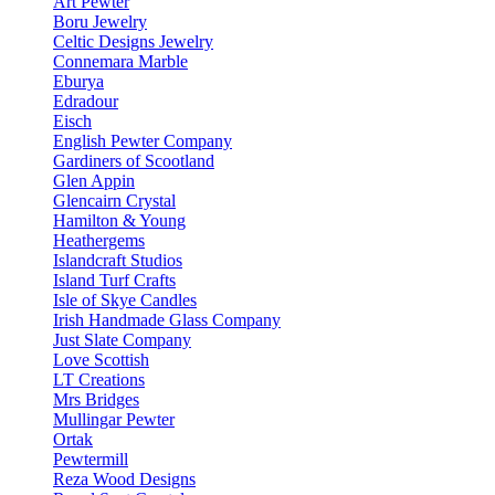
Art Pewter
Boru Jewelry
Celtic Designs Jewelry
Connemara Marble
Eburya
Edradour
Eisch
English Pewter Company
Gardiners of Scootland
Glen Appin
Glencairn Crystal
Hamilton & Young
Heathergems
Islandcraft Studios
Island Turf Crafts
Isle of Skye Candles
Irish Handmade Glass Company
Just Slate Company
Love Scottish
LT Creations
Mrs Bridges
Mullingar Pewter
Ortak
Pewtermill
Reza Wood Designs