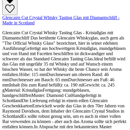
Glencairn Cut Crystal Whisky Tasting Glas mit Diamantschliff -
Made in Scotland
Glencairn Cut Crystal Whisky Tasting Glas - Kristallglas mit
Diamantschliff Das berühmte Glencairn Whiskyglas, auch gern als
"The Official Whisky Glass" bezeichnet, hier in seiner edelsten
AusführungGefertigt aus hochwertigem Kristallglas, mundgeblasen
und von Hand mit Facetten beschliffen ist dickwandiger und
schwerer als das Standard Glencairn Tasting Glas.Ideal befüllt wird
das Glas mit ungefähr 35 ml Whisky und auf Wunsch einem
bisschen Wasser, so hat der Whisky die beste Chance sein Aroma
entfalten.Höhe: 115 mmDurchmesser am oberen Rand: 46
mmDurchmesser am Bauch: 65 mmDurchmesser am Fuß: 46
mmInhalt (bis zum Rand befüllt): ca. 190 mlGewicht: ca. 245
gMaterial: KristallglasFertigung: mundgeblasen,
handgeschliffenMuster: Diamond CutHandgefertigt in
SchottlandDie Lieferung erfolgt in einem edlen Glencairn
GeschenkkartonEntwickelt wurde das Glas in den 70er Jahren von
Raymond Davidson, dem Inhaber der Glencairn Crystal Studios in
SchottlandEs sollte robust genug sein, um es auch in einer vollen
Bar verwenden zu können - aber auch das Aroma sollte sich perfekt
entfalten können.In Absprache mit den bekanntesten Master