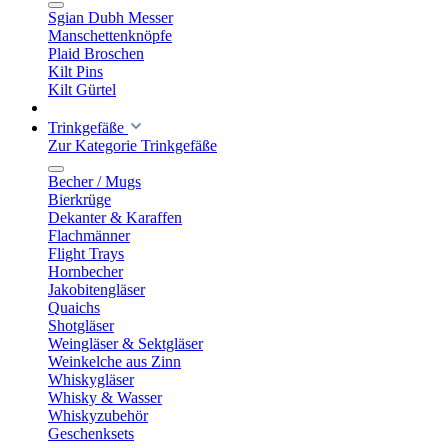
Sgian Dubh Messer
Manschettenknöpfe
Plaid Broschen
Kilt Pins
Kilt Gürtel
Trinkgefäße
Zur Kategorie Trinkgefäße
Becher / Mugs
Bierkrüge
Dekanter & Karaffen
Flachmänner
Flight Trays
Hornbecher
Jakobitengläser
Quaichs
Shotgläser
Weingläser & Sektgläser
Weinkelche aus Zinn
Whiskygläser
Whisky & Wasser
Whiskyzubehör
Geschenksets