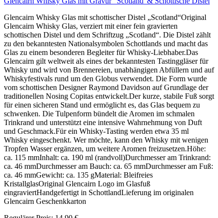
Glencairn Whisky Glas mit Gravur ' Scotland' & Schottische Distel
Glencairn Whisky Glas mit schottischer Distel „Scotland“Original
Glencairn Whisky Glas, verziert mit einer fein gravierten
schottischen Distel und dem Schriftzug „Scotland“. Die Distel zählt
zu den bekanntesten Nationalsymbolen Schottlands und macht das
Glas zu einem besonderen Begleiter für Whisky-Liebhaber.Das
Glencairn gilt weltweit als eines der bekanntesten Tastinggläser für
Whisky und wird von Brennereien, unabhängigen Abfüllern und auf
Whiskyfestivals rund um den Globus verwendet. Die Form wurde
vom schottischen Designer Raymond Davidson auf Grundlage der
traditionellen Nosing Copitas entwickelt.Der kurze, stabile Fuß sorgt
für einen sicheren Stand und ermöglicht es, das Glas bequem zu
schwenken. Die Tulpenform bündelt die Aromen im schmalen
Trinkrand und unterstützt eine intensive Wahrnehmung von Duft
und Geschmack.Für ein Whisky-Tasting werden etwa 35 ml
Whisky eingeschenkt. Wer möchte, kann den Whisky mit wenigen
Tropfen Wasser ergänzen, um weitere Aromen freizusetzen.Höhe:
ca. 115 mmInhalt: ca. 190 ml (randvoll)Durchmesser am Trinkrand:
ca. 46 mmDurchmesser am Bauch: ca. 65 mmDurchmesser am Fuß:
ca. 46 mmGewicht: ca. 135 gMaterial: Bleifreies
KristallglasOriginal Glencairn Logo im Glasfuß
eingraviertHandgefertigt in SchottlandLieferung im originalen
Glencairn Geschenkkarton
Regulärer Preis:
14,90 €