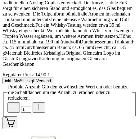
traditionellen Nosing Copitas entwickelt. Der kurze, stabile Fuß
sorgt für einen sicheren Stand und ermöglicht es, das Glas bequem
zu schwenken. Die Tulpenform bündelt die Aromen im schmalen
Trinkrand und unterstützt eine intensive Wahrnehmung von Duft
und Geschmack.Für ein Whisky-Tasting werden etwa 35 ml
Whisky eingeschenkt. Wer möchte, kann den Whisky mit wenigen
Tropfen Wasser ergänzen, um weitere Aromen freizusetzen.Höhe:
ca. 115 mmInhalt: ca. 190 ml (randvoll)Durchmesser am Trinkrand:
ca. 45 mmDurchmesser am Bauch: ca. 65 mmGewicht: ca. 135
gMaterial: Bleifreies KristallglasOriginal Glencairn Logo im
Glasfuß eingraviertLieferung im originalen Glencairn
Geschenkkarton
Regulärer Preis:
14,90 €
inkl. MwSt. zzgl. Versand
Produkt Anzahl: Gib den gewünschten Wert ein oder benutze
die Schaltflächen um die Anzahl zu erhöhen oder zu
reduzieren.