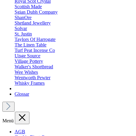
Royal Scot Crystal
Scottish Made
Sgian Dubh Company
ShanOre
Shetland Jewellery
Solvar
St. Justin
Taylors Of Harrogate
The Linen Table
Turf Peat Incense Co
Uisge Source
Village Pottery
Walker's Shortbread
Wee Wishes
Wentworth Pewter
Whisky Frames
Glossar
Menü
AGB