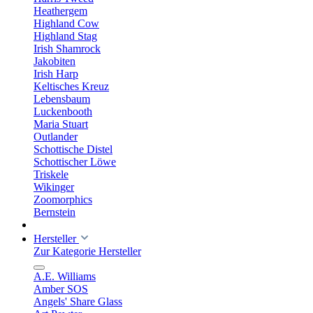
Heathergem
Highland Cow
Highland Stag
Irish Shamrock
Jakobiten
Irish Harp
Keltisches Kreuz
Lebensbaum
Luckenbooth
Maria Stuart
Outlander
Schottische Distel
Schottischer Löwe
Triskele
Wikinger
Zoomorphics
Bernstein
Hersteller
Zur Kategorie Hersteller
A.E. Williams
Amber SOS
Angels' Share Glass