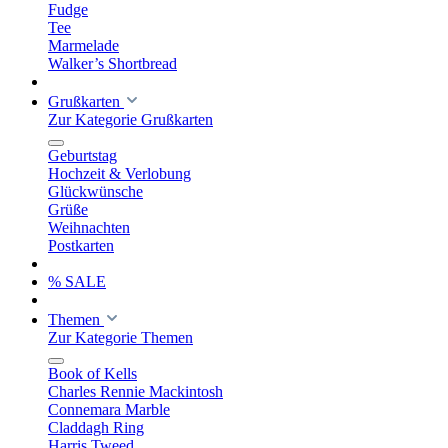
Fudge
Tee
Marmelade
Walker’s Shortbread
Grußkarten
Zur Kategorie Grußkarten
Geburtstag
Hochzeit & Verlobung
Glückwünsche
Grüße
Weihnachten
Postkarten
% SALE
Themen
Zur Kategorie Themen
Book of Kells
Charles Rennie Mackintosh
Connemara Marble
Claddagh Ring
Harris Tweed