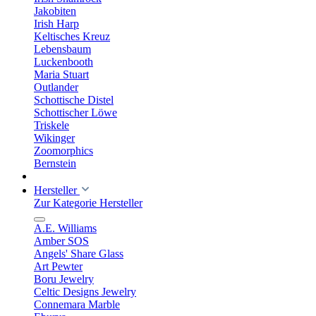
Jakobiten
Irish Harp
Keltisches Kreuz
Lebensbaum
Luckenbooth
Maria Stuart
Outlander
Schottische Distel
Schottischer Löwe
Triskele
Wikinger
Zoomorphics
Bernstein
Hersteller
Zur Kategorie Hersteller
A.E. Williams
Amber SOS
Angels' Share Glass
Art Pewter
Boru Jewelry
Celtic Designs Jewelry
Connemara Marble