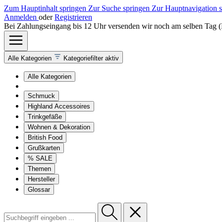
Zum Hauptinhalt springen
Zur Suche springen
Zur Hauptnavigation 
Anmelden
oder
Registrieren
Bei Zahlungseingang bis 12 Uhr versenden wir noch am selben Tag 
Alle Kategorien
Kategoriefilter aktiv
Alle Kategorien
Schmuck
Highland Accessoires
Trinkgefäße
Wohnen & Dekoration
British Food
Grußkarten
% SALE
Themen
Hersteller
Glossar