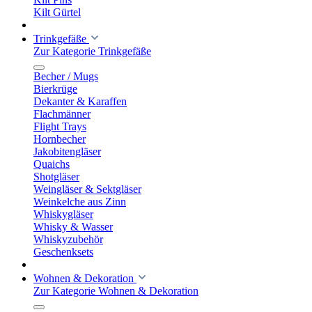
Kilt Gürtel
Trinkgefäße
Zur Kategorie Trinkgefäße
Becher / Mugs
Bierkrüge
Dekanter & Karaffen
Flachmänner
Flight Trays
Hornbecher
Jakobitengläser
Quaichs
Shotgläser
Weingläser & Sektgläser
Weinkelche aus Zinn
Whiskygläser
Whisky & Wasser
Whiskyzubehör
Geschenksets
Wohnen & Dekoration
Zur Kategorie Wohnen & Dekoration