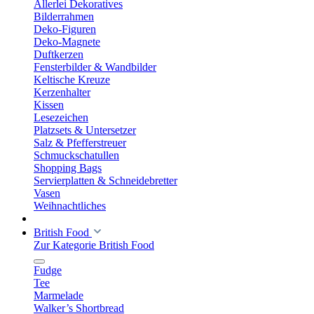
Allerlei Dekoratives
Bilderrahmen
Deko-Figuren
Deko-Magnete
Duftkerzen
Fensterbilder & Wandbilder
Keltische Kreuze
Kerzenhalter
Kissen
Lesezeichen
Platzsets & Untersetzer
Salz & Pfefferstreuer
Schmuckschatullen
Shopping Bags
Servierplatten & Schneidebretter
Vasen
Weihnachtliches
British Food
Zur Kategorie British Food
Fudge
Tee
Marmelade
Walker’s Shortbread