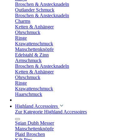
Broschen & Anstecknadeln
Outlander Schmuck
Broschen & Anstecknadeln
Charms
Ketten & Anhänger
Ohrschmuck
Ringe
Krawattenschmuck
Manschettenknöpfe
Edelstahl & Zinn
Armschmuck
Broschen & Anstecknadeln
Ketten & Anhänger
Ohrschmuck
Ringe
Krawattenschmuck
Haarschmuck
Highland Accessoires
Zur Kategorie Highland Accessoires
Sgian Dubh Messer
Manschettenknöpfe
Plaid Broschen
Kilt Pins