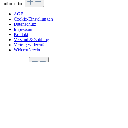
Information
AGB
Cookie-Einstellungen
Datenschutz
Impressum
Kontakt
Versand & Zahlung
Vertrag widerrufen
Widerrufsrecht
Zahlungsarten
Folge uns
© 2026 Eburya - with
by
Zenit Design
Alle Preise inkl. gesetzl. Mehrwertsteuer zzgl.
Versandkosten