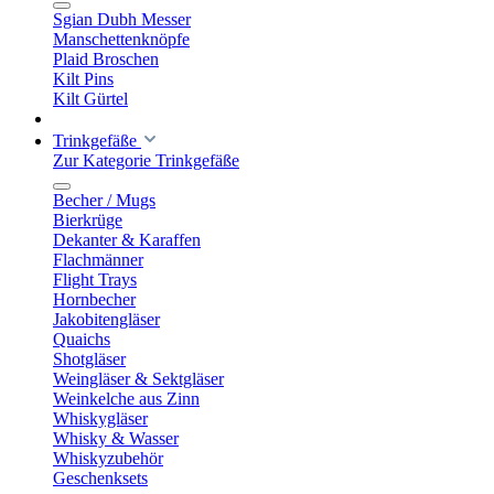
Sgian Dubh Messer
Manschettenknöpfe
Plaid Broschen
Kilt Pins
Kilt Gürtel
Trinkgefäße
Zur Kategorie Trinkgefäße
Becher / Mugs
Bierkrüge
Dekanter & Karaffen
Flachmänner
Flight Trays
Hornbecher
Jakobitengläser
Quaichs
Shotgläser
Weingläser & Sektgläser
Weinkelche aus Zinn
Whiskygläser
Whisky & Wasser
Whiskyzubehör
Geschenksets