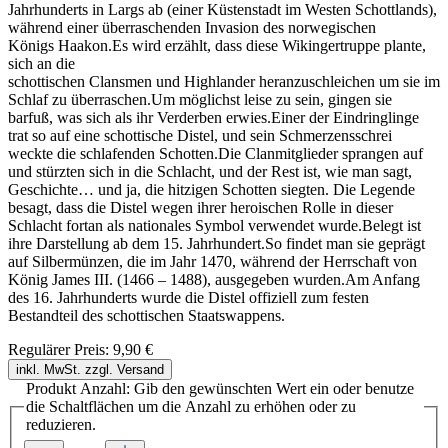
Jahrhunderts in Largs ab (einer Küstenstadt im Westen Schottlands),
während einer überraschenden Invasion des norwegischen
Königs Haakon.Es wird erzählt, dass diese Wikingertruppe plante,
sich an die
schottischen Clansmen und Highlander heranzuschleichen um sie im
Schlaf zu überraschen.Um möglichst leise zu sein, gingen sie
barfuß, was sich als ihr Verderben erwies.Einer der Eindringlinge
trat so auf eine schottische Distel, und sein Schmerzensschrei
weckte die schlafenden Schotten.Die Clanmitglieder sprangen auf
und stürzten sich in die Schlacht, und der Rest ist, wie man sagt,
Geschichte… und ja, die hitzigen Schotten siegten. Die Legende
besagt, dass die Distel wegen ihrer heroischen Rolle in dieser
Schlacht fortan als nationales Symbol verwendet wurde.Belegt ist
ihre Darstellung ab dem 15. Jahrhundert.So findet man sie geprägt
auf Silbermünzen, die im Jahr 1470, während der Herrschaft von
König James III. (1466 – 1488), ausgegeben wurden.Am Anfang
des 16. Jahrhunderts wurde die Distel offiziell zum festen
Bestandteil des schottischen Staatswappens.
Regulärer Preis:
9,90 €
inkl. MwSt. zzgl. Versand
Produkt Anzahl: Gib den gewünschten Wert ein oder benutze
die Schaltflächen um die Anzahl zu erhöhen oder zu
reduzieren.