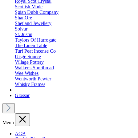
Royal Scot Crystal
Scottish Made
Sgian Dubh Company
ShanOre
Shetland Jewellery
Solvar
St. Justin
Taylors Of Harrogate
The Linen Table
Turf Peat Incense Co
Uisge Source
Village Pottery
Walker's Shortbread
Wee Wishes
Wentworth Pewter
Whisky Frames
Glossar
Menü
AGB