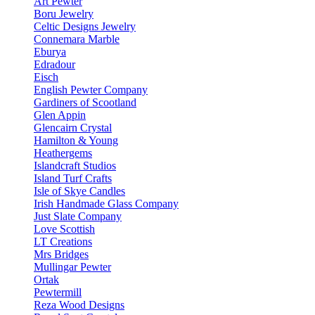
Art Pewter
Boru Jewelry
Celtic Designs Jewelry
Connemara Marble
Eburya
Edradour
Eisch
English Pewter Company
Gardiners of Scootland
Glen Appin
Glencairn Crystal
Hamilton & Young
Heathergems
Islandcraft Studios
Island Turf Crafts
Isle of Skye Candles
Irish Handmade Glass Company
Just Slate Company
Love Scottish
LT Creations
Mrs Bridges
Mullingar Pewter
Ortak
Pewtermill
Reza Wood Designs