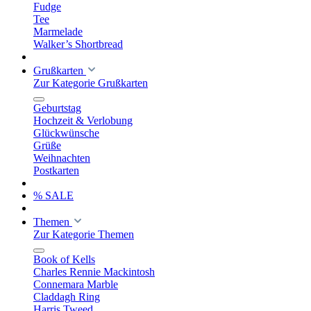
Fudge
Tee
Marmelade
Walker’s Shortbread
Grußkarten
Zur Kategorie Grußkarten
Geburtstag
Hochzeit & Verlobung
Glückwünsche
Grüße
Weihnachten
Postkarten
% SALE
Themen
Zur Kategorie Themen
Book of Kells
Charles Rennie Mackintosh
Connemara Marble
Claddagh Ring
Harris Tweed