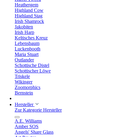
Heathergem
Highland Cow
Highland Stag
Irish Shamrock
Jakobiten
Irish Harp
Keltisches Kreuz
Lebensbaum
Luckenbooth
Maria Stuart
Outlander
Schottische Distel
Schottischer Löwe
Triskele
Wikinger
Zoomorphics
Bernstein
Hersteller
Zur Kategorie Hersteller
A.E. Williams
Amber SOS
Angels' Share Glass