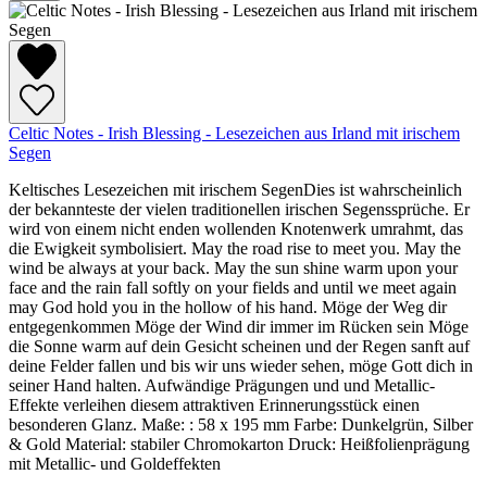
Celtic Notes - Irish Blessing - Lesezeichen aus Irland mit irischem
Segen
Keltisches Lesezeichen mit irischem SegenDies ist wahrscheinlich
der bekannteste der vielen traditionellen irischen Segenssprüche. Er
wird von einem nicht enden wollenden Knotenwerk umrahmt, das
die Ewigkeit symbolisiert. May the road rise to meet you. May the
wind be always at your back. May the sun shine warm upon your
face and the rain fall softly on your fields and until we meet again
may God hold you in the hollow of his hand. Möge der Weg dir
entgegenkommen Möge der Wind dir immer im Rücken sein Möge
die Sonne warm auf dein Gesicht scheinen und der Regen sanft auf
deine Felder fallen und bis wir uns wieder sehen, möge Gott dich in
seiner Hand halten. Aufwändige Prägungen und und Metallic-
Effekte verleihen diesem attraktiven Erinnerungsstück einen
besonderen Glanz. Maße: : 58 x 195 mm Farbe: Dunkelgrün, Silber
& Gold Material: stabiler Chromokarton Druck: Heißfolienprägung
mit Metallic- und Goldeffekten