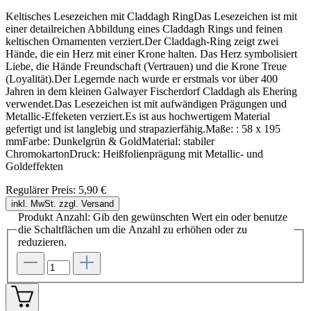
Keltisches Lesezeichen mit Claddagh RingDas Lesezeichen ist mit
einer detailreichen Abbildung eines Claddagh Rings und feinen
keltischen Ornamenten verziert.Der Claddagh-Ring zeigt zwei
Hände, die ein Herz mit einer Krone halten. Das Herz symbolisiert
Liebe, die Hände Freundschaft (Vertrauen) und die Krone Treue
(Loyalität).Der Legernde nach wurde er erstmals vor über 400
Jahren in dem kleinen Galwayer Fischerdorf Claddagh als Ehering
verwendet.Das Lesezeichen ist mit aufwändigen Prägungen und
Metallic-Effeketen verziert.Es ist aus hochwertigem Material
gefertigt und ist langlebig und strapazierfähig.Maße: : 58 x 195
mmFarbe: Dunkelgrün & GoldMaterial: stabiler
ChromokartonDruck: Heißfolienprägung mit Metallic- und
Goldeffekten
Regulärer Preis:
5,90 €
inkl. MwSt. zzgl. Versand
Produkt Anzahl: Gib den gewünschten Wert ein oder benutze
die Schaltflächen um die Anzahl zu erhöhen oder zu
reduzieren.