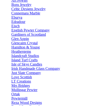
Art Pewter
Boru Jewelry
Celtic Designs Jewelry
Connemara Marble
Eburya
Edradour
Eisch
English Pewter Company
Gardiners of Scootland
Glen Appin
Glencairn Crystal
Hamilton & Young
Heathergems
Islandcraft Studios
Island Turf Crafts
Isle of Skye Candles
Irish Handmade Glass Company
Just Slate Company
Love Scottish
LT Creations
Mrs Bridges
Mullingar Pewter
Ortak
Pewtermill
Reza Wood Designs