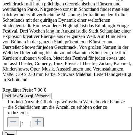
beeindruckt mit ihren prächtigen Georgianischen Häusern und
weitläufigen Parks. Nirgendwo sonst in Schottland findet man eine
solch wundervoll verflochtene Mischung der traditionellen Kultur
Schottlands mit der quirligen Dynamik einer weltoffenen
Studentenstadt. Ein besonderes Highlight ist das Edinburgh Fringe
Festival. Drei Wochen lang im August ist die Stadt Schauplatz einer
Explosion kreativer Energie aus der ganzen Welt. Auf Hunderten
von Bühnen in der ganzen Stadt präsentieren Künstler und
Darsteller Shows für jeden Geschmack. Von großen Namen in der
Welt der Unterhaltung bis hin zu unbekannten Künstlern, die ihre
Karriere aufbauen wollen, bietet das Festival für jeden etwas und
umfasst Theater, Comedy, Tanz, Physical Theatre, Zirkus, Kabarett,
Kindershows, Oper, Musik, Ausstellungen und Veranstaltungen.
Maße: : 39 x 230 mm Farbe: Schwarz Material: LederHandgefertigt
in Schottland
Regulärer Preis:
7,90 €
inkl. MwSt. zzgl. Versand
Produkt Anzahl: Gib den gewünschten Wert ein oder benutze
die Schaltflächen um die Anzahl zu erhöhen oder zu
reduzieren.