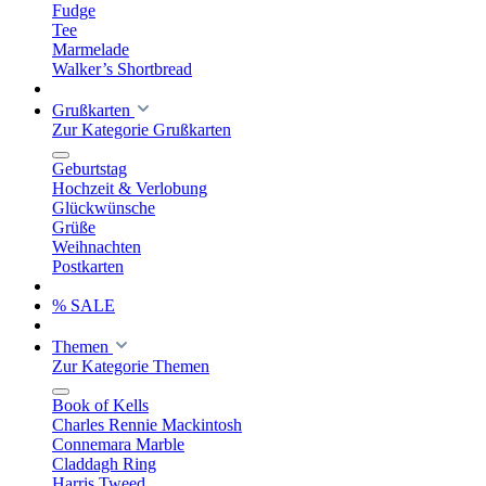
Fudge
Tee
Marmelade
Walker’s Shortbread
Grußkarten
Zur Kategorie Grußkarten
Geburtstag
Hochzeit & Verlobung
Glückwünsche
Grüße
Weihnachten
Postkarten
% SALE
Themen
Zur Kategorie Themen
Book of Kells
Charles Rennie Mackintosh
Connemara Marble
Claddagh Ring
Harris Tweed