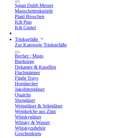
Sgian Dubh Messer
Manschettenknöpfe
Plaid Broschen
Kilt Pins
Kilt Gürtel
Trinkgefäße
Zur Kategorie Trinkgefäße
Becher / Mugs
Bierkrüge
Dekanter & Karaffen
Flachmänner
Flight Trays
Hornbecher
Jakobitengläser
Quaichs
Shotgläser
Weingläser & Sektgläser
Weinkelche aus Zinn
Whiskygläser
Whisky & Wasser
Whiskyzubehör
Geschenksets