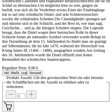
schottischen Clansmen und Highlander heranzuschleichen um sie im
Schlaf zu überraschen.Um möglichst leise zu sein, gingen sie
barfuß, was sich als ihr Verderben erwies.Einer der Eindringlinge
trat so auf eine schottische Distel, und sein Schmerzensschrei
weckte die schlafenden Schotten.Die Clanmitglieder sprangen auf
und stürzten sich in die Schlacht, und der Rest ist, wie man sagt,
Geschichte… und ja, die hitzigen Schotten siegten. Die Legende
besagt, dass die Distel wegen ihrer heroischen Rolle in dieser
Schlacht fortan als nationales Symbol verwendet wurde.Belegt ist
ihre Darstellung ab dem 15. Jahrhundert.So findet man sie geprägt
auf Silbermünzen, die im Jahr 1470, während der Herrschaft von
König James III. (1466 – 1488), ausgegeben wurden.Am Anfang
des 16. Jahrhunderts wurde die Distel offiziell zum festen
Bestandteil des schottischen Staatswappens.
Regulärer Preis:
9,90 €
inkl. MwSt. zzgl. Versand
Produkt Anzahl: Gib den gewünschten Wert ein oder benutze
die Schaltflächen um die Anzahl zu erhöhen oder zu
reduzieren.