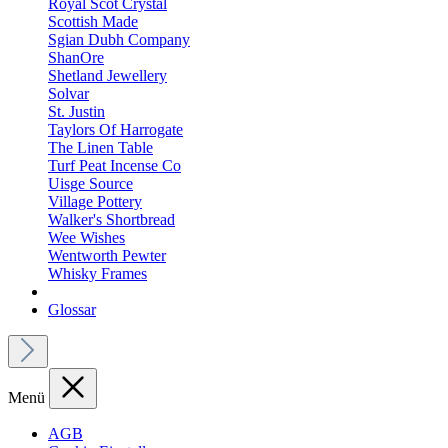
Royal Scot Crystal
Scottish Made
Sgian Dubh Company
ShanOre
Shetland Jewellery
Solvar
St. Justin
Taylors Of Harrogate
The Linen Table
Turf Peat Incense Co
Uisge Source
Village Pottery
Walker's Shortbread
Wee Wishes
Wentworth Pewter
Whisky Frames
Glossar
Menü
AGB