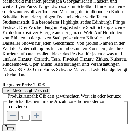
beeindruckt mit ihren prächtigen Georgianischen Häusern und
weitläufigen Parks. Nirgendwo sonst in Schottland findet man eine
solch wundervoll verflochtene Mischung der traditionellen Kultur
Schottlands mit der quirligen Dynamik einer weltoffenen
Studentenstadt. Ein besonderes Highlight ist das Edinburgh Fringe
Festival. Drei Wochen lang im August ist die Stadt Schauplatz einer
Explosion kreativer Energie aus der ganzen Welt. Auf Hunderten
von Bühnen in der ganzen Stadt präsentieren Künstler und
Darsteller Shows für jeden Geschmack. Von großen Namen in der
Welt der Unterhaltung bis hin zu unbekannten Künstlern, die ihre
Karriere aufbauen wollen, bietet das Festival für jeden etwas und
umfasst Theater, Comedy, Tanz, Physical Theatre, Zirkus, Kabarett,
Kindershows, Oper, Musik, Ausstellungen und Veranstaltungen.
Maße: : 39 x 230 mm Farbe: Schwarz Material: LederHandgefertigt
in Schottland
Regulärer Preis:
7,90 €
inkl. MwSt. zzgl. Versand
Produkt Anzahl: Gib den gewünschten Wert ein oder benutze
die Schaltflächen um die Anzahl zu erhöhen oder zu
reduzieren.