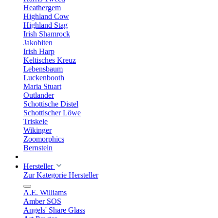
Heathergem
Highland Cow
Highland Stag
Irish Shamrock
Jakobiten
Irish Harp
Keltisches Kreuz
Lebensbaum
Luckenbooth
Maria Stuart
Outlander
Schottische Distel
Schottischer Löwe
Triskele
Wikinger
Zoomorphics
Bernstein
Hersteller
Zur Kategorie Hersteller
A.E. Williams
Amber SOS
Angels' Share Glass