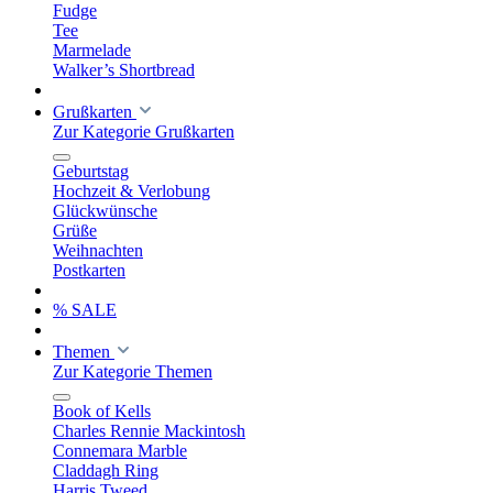
Fudge
Tee
Marmelade
Walker’s Shortbread
Grußkarten
Zur Kategorie Grußkarten
Geburtstag
Hochzeit & Verlobung
Glückwünsche
Grüße
Weihnachten
Postkarten
% SALE
Themen
Zur Kategorie Themen
Book of Kells
Charles Rennie Mackintosh
Connemara Marble
Claddagh Ring
Harris Tweed