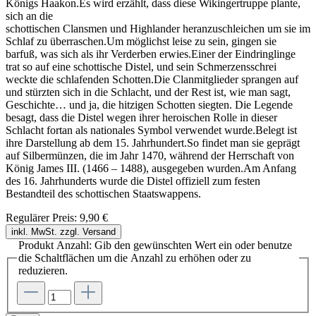
Königs Haakon.Es wird erzählt, dass diese Wikingertruppe plante,
sich an die
schottischen Clansmen und Highlander heranzuschleichen um sie im
Schlaf zu überraschen.Um möglichst leise zu sein, gingen sie
barfuß, was sich als ihr Verderben erwies.Einer der Eindringlinge
trat so auf eine schottische Distel, und sein Schmerzensschrei
weckte die schlafenden Schotten.Die Clanmitglieder sprangen auf
und stürzten sich in die Schlacht, und der Rest ist, wie man sagt,
Geschichte… und ja, die hitzigen Schotten siegten. Die Legende
besagt, dass die Distel wegen ihrer heroischen Rolle in dieser
Schlacht fortan als nationales Symbol verwendet wurde.Belegt ist
ihre Darstellung ab dem 15. Jahrhundert.So findet man sie geprägt
auf Silbermünzen, die im Jahr 1470, während der Herrschaft von
König James III. (1466 – 1488), ausgegeben wurden.Am Anfang
des 16. Jahrhunderts wurde die Distel offiziell zum festen
Bestandteil des schottischen Staatswappens.
Regulärer Preis:
9,90 €
inkl. MwSt. zzgl. Versand
Produkt Anzahl: Gib den gewünschten Wert ein oder benutze
die Schaltflächen um die Anzahl zu erhöhen oder zu
reduzieren.