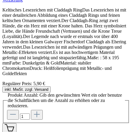
Keltisches Lesezeichen mit Claddagh RingDas Lesezeichen ist mit
einer detailreichen Abbildung eines Claddagh Rings und feinen
keltischen Ornamenten verziert.Der Claddagh-Ring zeigt zwei
Hände, die ein Herz mit einer Krone halten. Das Herz symbolisiert
Liebe, die Hände Freundschaft (Vertrauen) und die Krone Treue
(Loyalität).Der Legernde nach wurde er erstmals vor über 400
Jahren in dem kleinen Galwayer Fischerdorf Claddagh als Ehering
verwendet.Das Lesezeichen ist mit aufwändigen Prägungen und
Metallic-Effeketen verziert.Es ist aus hochwertigem Material
gefertigt und ist langlebig und strapazierfähig.Maße: : 58 x 195
mmFarbe: Dunkelgrün & GoldMaterial: stabiler
ChromokartonDruck: Heißfolienprägung mit Metallic- und
Goldeffekten
Regulärer Preis:
5,90 €
inkl. MwSt. zzgl. Versand
Produkt Anzahl: Gib den gewünschten Wert ein oder benutze
die Schaltflächen um die Anzahl zu erhöhen oder zu
reduzieren.