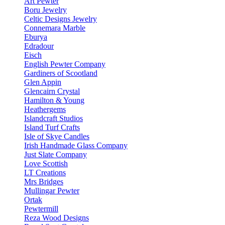
Art Pewter
Boru Jewelry
Celtic Designs Jewelry
Connemara Marble
Eburya
Edradour
Eisch
English Pewter Company
Gardiners of Scootland
Glen Appin
Glencairn Crystal
Hamilton & Young
Heathergems
Islandcraft Studios
Island Turf Crafts
Isle of Skye Candles
Irish Handmade Glass Company
Just Slate Company
Love Scottish
LT Creations
Mrs Bridges
Mullingar Pewter
Ortak
Pewtermill
Reza Wood Designs