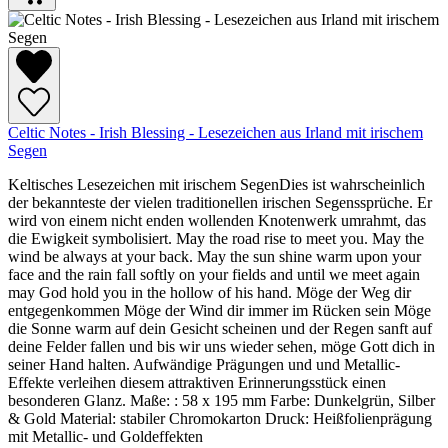
Celtic Notes - Irish Blessing - Lesezeichen aus Irland mit irischem
Segen
Keltisches Lesezeichen mit irischem SegenDies ist wahrscheinlich
der bekannteste der vielen traditionellen irischen Segenssprüche. Er
wird von einem nicht enden wollenden Knotenwerk umrahmt, das
die Ewigkeit symbolisiert. May the road rise to meet you. May the
wind be always at your back. May the sun shine warm upon your
face and the rain fall softly on your fields and until we meet again
may God hold you in the hollow of his hand. Möge der Weg dir
entgegenkommen Möge der Wind dir immer im Rücken sein Möge
die Sonne warm auf dein Gesicht scheinen und der Regen sanft auf
deine Felder fallen und bis wir uns wieder sehen, möge Gott dich in
seiner Hand halten. Aufwändige Prägungen und und Metallic-
Effekte verleihen diesem attraktiven Erinnerungsstück einen
besonderen Glanz. Maße: : 58 x 195 mm Farbe: Dunkelgrün, Silber
& Gold Material: stabiler Chromokarton Druck: Heißfolienprägung
mit Metallic- und Goldeffekten