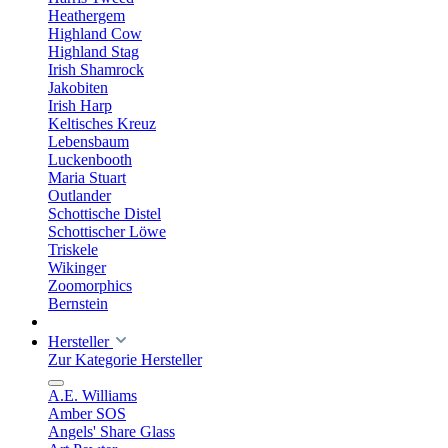
Heathergem
Highland Cow
Highland Stag
Irish Shamrock
Jakobiten
Irish Harp
Keltisches Kreuz
Lebensbaum
Luckenbooth
Maria Stuart
Outlander
Schottische Distel
Schottischer Löwe
Triskele
Wikinger
Zoomorphics
Bernstein
Hersteller
Zur Kategorie Hersteller
A.E. Williams
Amber SOS
Angels' Share Glass