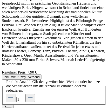
beeindruckt mit ihren prächtigen Georgianischen Häusern und
weitläufigen Parks. Nirgendwo sonst in Schottland findet man eine
solch wundervoll verflochtene Mischung der traditionellen Kultur
Schottlands mit der quirligen Dynamik einer weltoffenen
Studentenstadt. Ein besonderes Highlight ist das Edinburgh Fringe
Festival. Drei Wochen lang im August ist die Stadt Schauplatz einer
Explosion kreativer Energie aus der ganzen Welt. Auf Hunderten
von Bühnen in der ganzen Stadt präsentieren Künstler und
Darsteller Shows für jeden Geschmack. Von großen Namen in der
Welt der Unterhaltung bis hin zu unbekannten Künstlern, die ihre
Karriere aufbauen wollen, bietet das Festival für jeden etwas und
umfasst Theater, Comedy, Tanz, Physical Theatre, Zirkus, Kabarett,
Kindershows, Oper, Musik, Ausstellungen und Veranstaltungen.
Maße: : 39 x 230 mm Farbe: Schwarz Material: LederHandgefertigt
in Schottland
Regulärer Preis:
7,90 €
inkl. MwSt. zzgl. Versand
Produkt Anzahl: Gib den gewünschten Wert ein oder benutze
die Schaltflächen um die Anzahl zu erhöhen oder zu
reduzieren.