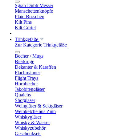
Sgian Dubh Messer
Manschettenknöpfe
Plaid Broschen
Kilt Pins
Kilt Gürtel
Trinkgefäße
Zur Kategorie Trinkgefäße
Becher / Mugs
Bierkrüge
Dekanter & Karaffen
Flachmänner
Flight Trays
Hornbecher
Jakobitengläser
Quaichs
Shotgläser
Weingläser & Sektgläser
Weinkelche aus Zinn
Whiskygläser
Whisky & Wasser
Whiskyzubehör
Geschenksets