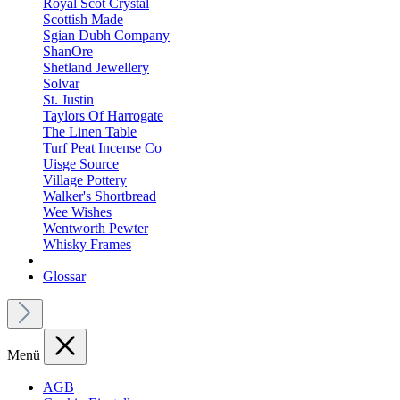
Royal Scot Crystal
Scottish Made
Sgian Dubh Company
ShanOre
Shetland Jewellery
Solvar
St. Justin
Taylors Of Harrogate
The Linen Table
Turf Peat Incense Co
Uisge Source
Village Pottery
Walker's Shortbread
Wee Wishes
Wentworth Pewter
Whisky Frames
Glossar
Menü
AGB