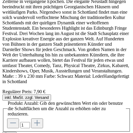
Zeitreise in vergangene Epochen. Die elegante Neustadt hingegen
beeindruckt mit ihren prächtigen Georgianischen Häusern und
weitläufigen Parks. Nirgendwo sonst in Schottland findet man eine
solch wundervoll verflochtene Mischung der traditionellen Kultur
Schottlands mit der quirligen Dynamik einer weltoffenen
Studentenstadt. Ein besonderes Highlight ist das Edinburgh Fringe
Festival. Drei Wochen lang im August ist die Stadt Schauplatz einer
Explosion kreativer Energie aus der ganzen Welt. Auf Hunderten
von Bühnen in der ganzen Stadt präsentieren Künstler und
Darsteller Shows für jeden Geschmack. Von großen Namen in der
Welt der Unterhaltung bis hin zu unbekannten Künstlern, die ihre
Karriere aufbauen wollen, bietet das Festival für jeden etwas und
umfasst Theater, Comedy, Tanz, Physical Theatre, Zirkus, Kabarett,
Kindershows, Oper, Musik, Ausstellungen und Veranstaltungen.
Maße: : 39 x 230 mm Farbe: Schwarz Material: LederHandgefertigt
in Schottland
Regulärer Preis:
7,90 €
inkl. MwSt. zzgl. Versand
Produkt Anzahl: Gib den gewünschten Wert ein oder benutze
die Schaltflächen um die Anzahl zu erhöhen oder zu
reduzieren.