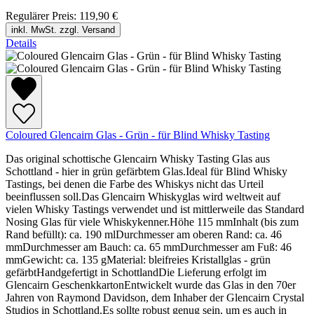
Regulärer Preis:
119,90 €
inkl. MwSt. zzgl. Versand
Details
Coloured Glencairn Glas - Grün - für Blind Whisky Tasting
Das original schottische Glencairn Whisky Tasting Glas aus
Schottland - hier in grün gefärbtem Glas.Ideal für Blind Whisky
Tastings, bei denen die Farbe des Whiskys nicht das Urteil
beeinflussen soll.Das Glencairn Whiskyglas wird weltweit auf
vielen Whisky Tastings verwendet und ist mittlerweile das Standard
Nosing Glas für viele Whiskykenner.Höhe 115 mmInhalt (bis zum
Rand befüllt): ca. 190 mlDurchmesser am oberen Rand: ca. 46
mmDurchmesser am Bauch: ca. 65 mmDurchmesser am Fuß: 46
mmGewicht: ca. 135 gMaterial: bleifreies Kristallglas - grün
gefärbtHandgefertigt in SchottlandDie Lieferung erfolgt im
Glencairn GeschenkkartonEntwickelt wurde das Glas in den 70er
Jahren von Raymond Davidson, dem Inhaber der Glencairn Crystal
Studios in Schottland.Es sollte robust genug sein, um es auch in