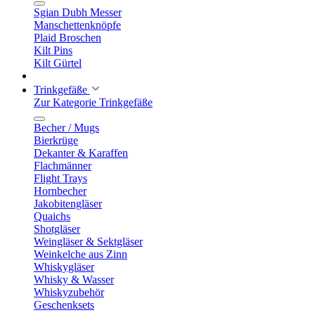
Sgian Dubh Messer
Manschettenknöpfe
Plaid Broschen
Kilt Pins
Kilt Gürtel
Trinkgefäße
Zur Kategorie Trinkgefäße
Becher / Mugs
Bierkrüge
Dekanter & Karaffen
Flachmänner
Flight Trays
Hornbecher
Jakobitengläser
Quaichs
Shotgläser
Weingläser & Sektgläser
Weinkelche aus Zinn
Whiskygläser
Whisky & Wasser
Whiskyzubehör
Geschenksets