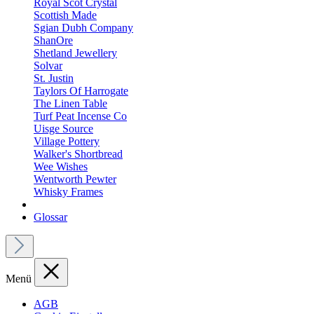
Royal Scot Crystal
Scottish Made
Sgian Dubh Company
ShanOre
Shetland Jewellery
Solvar
St. Justin
Taylors Of Harrogate
The Linen Table
Turf Peat Incense Co
Uisge Source
Village Pottery
Walker's Shortbread
Wee Wishes
Wentworth Pewter
Whisky Frames
Glossar
Menü
AGB