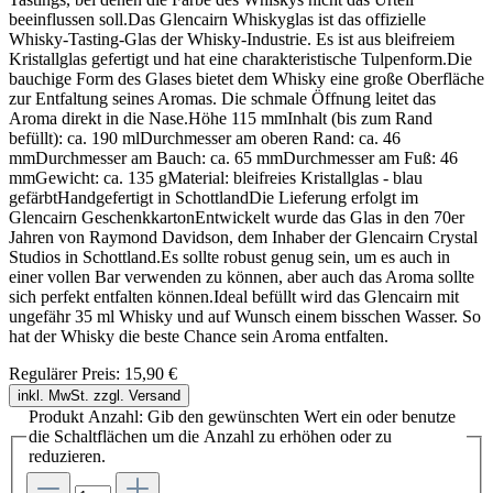
beeinflussen soll.Das Glencairn Whiskyglas ist das offizielle
Whisky-Tasting-Glas der Whisky-Industrie. Es ist aus bleifreiem
Kristallglas gefertigt und hat eine charakteristische Tulpenform.Die
bauchige Form des Glases bietet dem Whisky eine große Oberfläche
zur Entfaltung seines Aromas. Die schmale Öffnung leitet das
Aroma direkt in die Nase.Höhe 115 mmInhalt (bis zum Rand
befüllt): ca. 190 mlDurchmesser am oberen Rand: ca. 46
mmDurchmesser am Bauch: ca. 65 mmDurchmesser am Fuß: 46
mmGewicht: ca. 135 gMaterial: bleifreies Kristallglas - blau
gefärbtHandgefertigt in SchottlandDie Lieferung erfolgt im
Glencairn GeschenkkartonEntwickelt wurde das Glas in den 70er
Jahren von Raymond Davidson, dem Inhaber der Glencairn Crystal
Studios in Schottland.Es sollte robust genug sein, um es auch in
einer vollen Bar verwenden zu können, aber auch das Aroma sollte
sich perfekt entfalten können.Ideal befüllt wird das Glencairn mit
ungefähr 35 ml Whisky und auf Wunsch einem bisschen Wasser. So
hat der Whisky die beste Chance sein Aroma entfalten.
Regulärer Preis:
15,90 €
inkl. MwSt. zzgl. Versand
Produkt Anzahl: Gib den gewünschten Wert ein oder benutze
die Schaltflächen um die Anzahl zu erhöhen oder zu
reduzieren.