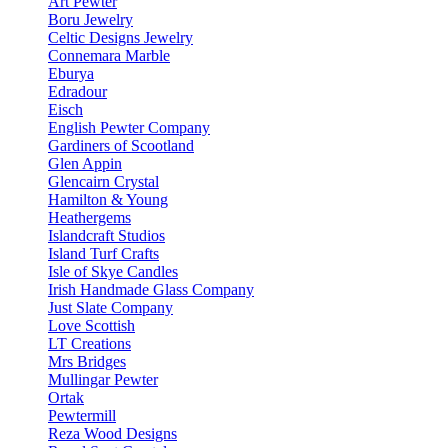
Art Pewter
Boru Jewelry
Celtic Designs Jewelry
Connemara Marble
Eburya
Edradour
Eisch
English Pewter Company
Gardiners of Scootland
Glen Appin
Glencairn Crystal
Hamilton & Young
Heathergems
Islandcraft Studios
Island Turf Crafts
Isle of Skye Candles
Irish Handmade Glass Company
Just Slate Company
Love Scottish
LT Creations
Mrs Bridges
Mullingar Pewter
Ortak
Pewtermill
Reza Wood Designs