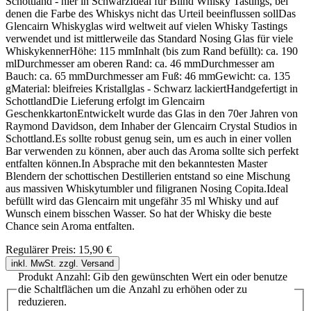
Schottland - hier in SchwarzIdeal für Blind Whisky Tastings, bei
denen die Farbe des Whiskys nicht das Urteil beeinflussen sollDas
Glencairn Whiskyglas wird weltweit auf vielen Whisky Tastings
verwendet und ist mittlerweile das Standard Nosing Glas für viele
WhiskykennerHöhe: 115 mmInhalt (bis zum Rand befüllt): ca. 190
mlDurchmesser am oberen Rand: ca. 46 mmDurchmesser am
Bauch: ca. 65 mmDurchmesser am Fuß: 46 mmGewicht: ca. 135
gMaterial: bleifreies Kristallglas - Schwarz lackiertHandgefertigt in
SchottlandDie Lieferung erfolgt im Glencairn
GeschenkkartonEntwickelt wurde das Glas in den 70er Jahren von
Raymond Davidson, dem Inhaber der Glencairn Crystal Studios in
Schottland.Es sollte robust genug sein, um es auch in einer vollen
Bar verwenden zu können, aber auch das Aroma sollte sich perfekt
entfalten können.In Absprache mit den bekanntesten Master
Blendern der schottischen Destillerien entstand so eine Mischung
aus massiven Whiskytumbler und filigranen Nosing Copita.Ideal
befüllt wird das Glencairn mit ungefähr 35 ml Whisky und auf
Wunsch einem bisschen Wasser. So hat der Whisky die beste
Chance sein Aroma entfalten.
Regulärer Preis:
15,90 €
inkl. MwSt. zzgl. Versand
Produkt Anzahl: Gib den gewünschten Wert ein oder benutze
die Schaltflächen um die Anzahl zu erhöhen oder zu
reduzieren.