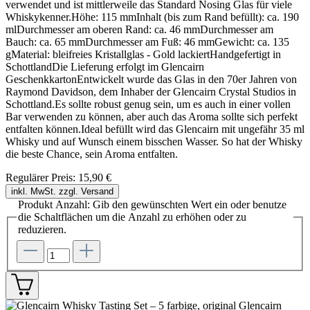
verwendet und ist mittlerweile das Standard Nosing Glas für viele
Whiskykenner.Höhe: 115 mmInhalt (bis zum Rand befüllt): ca. 190
mlDurchmesser am oberen Rand: ca. 46 mmDurchmesser am
Bauch: ca. 65 mmDurchmesser am Fuß: 46 mmGewicht: ca. 135
gMaterial: bleifreies Kristallglas - Gold lackiertHandgefertigt in
SchottlandDie Lieferung erfolgt im Glencairn
GeschenkkartonEntwickelt wurde das Glas in den 70er Jahren von
Raymond Davidson, dem Inhaber der Glencairn Crystal Studios in
Schottland.Es sollte robust genug sein, um es auch in einer vollen
Bar verwenden zu können, aber auch das Aroma sollte sich perfekt
entfalten können.Ideal befüllt wird das Glencairn mit ungefähr 35 ml
Whisky und auf Wunsch einem bisschen Wasser. So hat der Whisky
die beste Chance, sein Aroma entfalten.
Regulärer Preis:
15,90 €
inkl. MwSt. zzgl. Versand
Produkt Anzahl: Gib den gewünschten Wert ein oder benutze
die Schaltflächen um die Anzahl zu erhöhen oder zu
reduzieren.