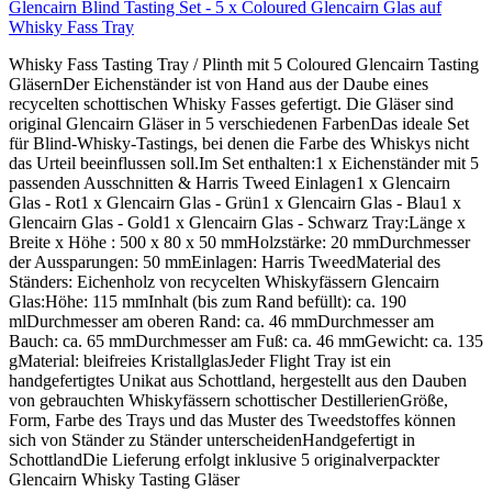
Glencairn Blind Tasting Set - 5 x Coloured Glencairn Glas auf
Whisky Fass Tray
Whisky Fass Tasting Tray / Plinth mit 5 Coloured Glencairn Tasting
GläsernDer Eichenständer ist von Hand aus der Daube eines
recycelten schottischen Whisky Fasses gefertigt. Die Gläser sind
original Glencairn Gläser in 5 verschiedenen FarbenDas ideale Set
für Blind-Whisky-Tastings, bei denen die Farbe des Whiskys nicht
das Urteil beeinflussen soll.Im Set enthalten:1 x Eichenständer mit 5
passenden Ausschnitten & Harris Tweed Einlagen1 x Glencairn
Glas - Rot1 x Glencairn Glas - Grün1 x Glencairn Glas - Blau1 x
Glencairn Glas - Gold1 x Glencairn Glas - Schwarz Tray:Länge x
Breite x Höhe : 500 x 80 x 50 mmHolzstärke: 20 mmDurchmesser
der Aussparungen: 50 mmEinlagen: Harris TweedMaterial des
Ständers: Eichenholz von recycelten Whiskyfässern Glencairn
Glas:Höhe: 115 mmInhalt (bis zum Rand befüllt): ca. 190
mlDurchmesser am oberen Rand: ca. 46 mmDurchmesser am
Bauch: ca. 65 mmDurchmesser am Fuß: ca. 46 mmGewicht: ca. 135
gMaterial: bleifreies KristallglasJeder Flight Tray ist ein
handgefertigtes Unikat aus Schottland, hergestellt aus den Dauben
von gebrauchten Whiskyfässern schottischer DestillerienGröße,
Form, Farbe des Trays und das Muster des Tweedstoffes können
sich von Ständer zu Ständer unterscheidenHandgefertigt in
SchottlandDie Lieferung erfolgt inklusive 5 originalverpackter
Glencairn Whisky Tasting Gläser