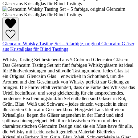
Glencairn Whisky Tasting Set – 5 farbige, original Glencairn Gläser
aus Kristallglas für Blind Tastings
Whisky Tasting Set bestehend aus 5 Coloured Glencairn Gläsern
Das Glencairn Tasting Set mit fünf farbigen Whiskygläsern ist ideal
für Blindverkostungen und stilvolle Tastingrunden. Jedes Glas ist
ein Original Glencairn Glas – entwickelt in Schottland, um die
Aromen und den Geschmack von Whisky perfekt zur Geltung zu
bringen. Die Farbvielfalt verhindert, dass die Farbe des Whiskys das
Urteil beeinflusst, und sorgt gleichzeitig für ein ansprechendes,
modernes Erscheinungsbild.Im Set enthalten sind Gläser in Rot,
Grün, Blau, Weiß und Schwarz – jedes einzeln verpackt in einer
illustrierten Glencairn Geschenkbox. Hergestellt aus bleifreiem
Kristallglas, liegen die Gläser angenehm in der Hand und sind
spülmaschinengeeignet. Mit ihrer klassischen Form und dem
charakteristischen Glencairn Design sind sie ein Must-have für alle,
die Whisky mit Leidenschaft genießen.Material: Bleifreies
KristallglasFarben: Rot, Grün, Blau, Weiß, SchwarzMaße je Glas: