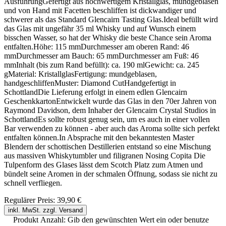
AusführungGefertigt aus hochwertigem Kristallglas, mundgeblasen
und von Hand mit Facetten beschliffen ist dickwandiger und
schwerer als das Standard Glencairn Tasting Glas.Ideal befüllt wird
das Glas mit ungefähr 35 ml Whisky und auf Wunsch einem
bisschen Wasser, so hat der Whisky die beste Chance sein Aroma
entfalten.Höhe: 115 mmDurchmesser am oberen Rand: 46
mmDurchmesser am Bauch: 65 mmDurchmesser am Fuß: 46
mmInhalt (bis zum Rand befüllt): ca. 190 mlGewicht: ca. 245
gMaterial: KristallglasFertigung: mundgeblasen,
handgeschliffenMuster: Diamond CutHandgefertigt in
SchottlandDie Lieferung erfolgt in einem edlen Glencairn
GeschenkkartonEntwickelt wurde das Glas in den 70er Jahren von
Raymond Davidson, dem Inhaber der Glencairn Crystal Studios in
SchottlandEs sollte robust genug sein, um es auch in einer vollen
Bar verwenden zu können - aber auch das Aroma sollte sich perfekt
entfalten können.In Absprache mit den bekanntesten Master
Blendern der schottischen Destillerien entstand so eine Mischung
aus massiven Whiskytumbler und filigranen Nosing Copita Die
Tulpenform des Glases lässt dem Scotch Platz zum Atmen und
bündelt seine Aromen in der schmalen Öffnung, sodass sie nicht zu
schnell verfliegen.
Regulärer Preis:
39,90 €
inkl. MwSt. zzgl. Versand
Produkt Anzahl: Gib den gewünschten Wert ein oder benutze