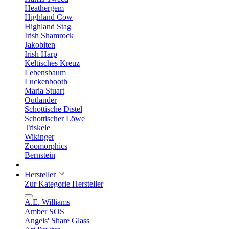
Heathergem
Highland Cow
Highland Stag
Irish Shamrock
Jakobiten
Irish Harp
Keltisches Kreuz
Lebensbaum
Luckenbooth
Maria Stuart
Outlander
Schottische Distel
Schottischer Löwe
Triskele
Wikinger
Zoomorphics
Bernstein
Hersteller
Zur Kategorie Hersteller
A.E. Williams
Amber SOS
Angels' Share Glass