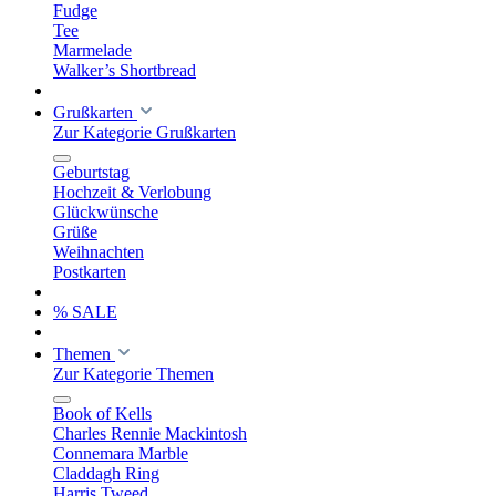
Fudge
Tee
Marmelade
Walker’s Shortbread
Grußkarten
Zur Kategorie Grußkarten
Geburtstag
Hochzeit & Verlobung
Glückwünsche
Grüße
Weihnachten
Postkarten
% SALE
Themen
Zur Kategorie Themen
Book of Kells
Charles Rennie Mackintosh
Connemara Marble
Claddagh Ring
Harris Tweed