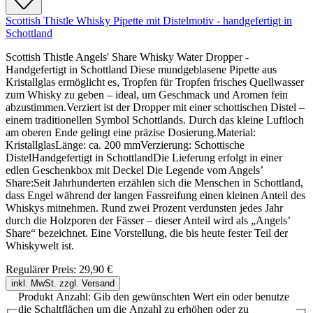
Scottish Thistle Whisky Pipette mit Distelmotiv - handgefertigt in
Schottland
Scottish Thistle Angels' Share Whisky Water Dropper -
Handgefertigt in Schottland Diese mundgeblasene Pipette aus
Kristallglas ermöglicht es, Tropfen für Tropfen frisches Quellwasser
zum Whisky zu geben – ideal, um Geschmack und Aromen fein
abzustimmen.Verziert ist der Dropper mit einer schottischen Distel –
einem traditionellen Symbol Schottlands. Durch das kleine Luftloch
am oberen Ende gelingt eine präzise Dosierung.Material:
KristallglasLänge: ca. 200 mmVerzierung: Schottische
DistelHandgefertigt in SchottlandDie Lieferung erfolgt in einer
edlen Geschenkbox mit Deckel Die Legende vom Angels’
Share:Seit Jahrhunderten erzählen sich die Menschen in Schottland,
dass Engel während der langen Fassreifung einen kleinen Anteil des
Whiskys mitnehmen. Rund zwei Prozent verdunsten jedes Jahr
durch die Holzporen der Fässer – dieser Anteil wird als „Angels’
Share“ bezeichnet. Eine Vorstellung, die bis heute fester Teil der
Whiskywelt ist.
Regulärer Preis:
29,90 €
inkl. MwSt. zzgl. Versand
Produkt Anzahl: Gib den gewünschten Wert ein oder benutze
die Schaltflächen um die Anzahl zu erhöhen oder zu