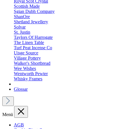
Royal Scot Crystal
Scottish Made
Sgian Dubh Company
ShanOre
Shetland Jewellery
Solvar
St. Justin
Taylors Of Harrogate
The Linen Table
Turf Peat Incense Co
Uisge Source
Village Pottery
Walker's Shortbread
Wee Wishes
Wentworth Pewter
Whisky Frames
Glossar
Menü
AGB