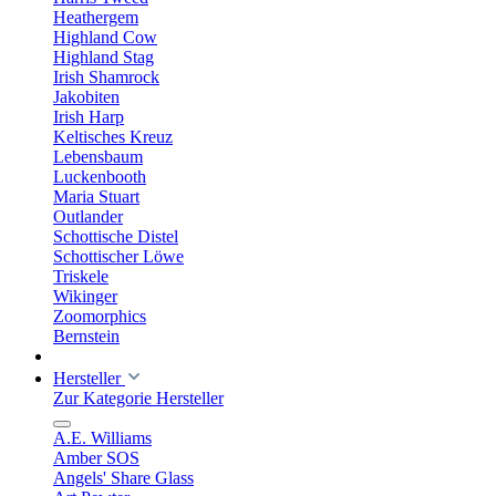
Heathergem
Highland Cow
Highland Stag
Irish Shamrock
Jakobiten
Irish Harp
Keltisches Kreuz
Lebensbaum
Luckenbooth
Maria Stuart
Outlander
Schottische Distel
Schottischer Löwe
Triskele
Wikinger
Zoomorphics
Bernstein
Hersteller
Zur Kategorie Hersteller
A.E. Williams
Amber SOS
Angels' Share Glass