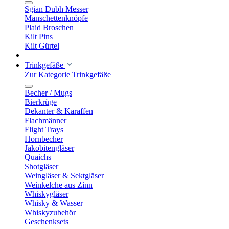
Sgian Dubh Messer
Manschettenknöpfe
Plaid Broschen
Kilt Pins
Kilt Gürtel
Trinkgefäße
Zur Kategorie Trinkgefäße
Becher / Mugs
Bierkrüge
Dekanter & Karaffen
Flachmänner
Flight Trays
Hornbecher
Jakobitengläser
Quaichs
Shotgläser
Weingläser & Sektgläser
Weinkelche aus Zinn
Whiskygläser
Whisky & Wasser
Whiskyzubehör
Geschenksets