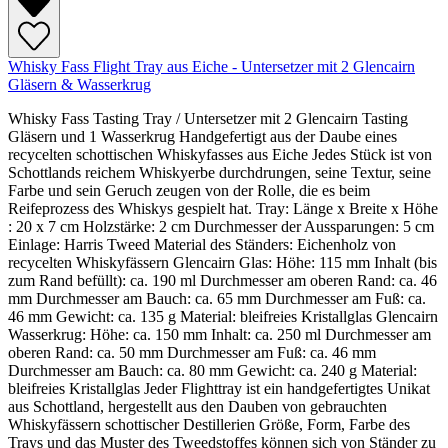
Whisky Fass Flight Tray aus Eiche - Untersetzer mit 2 Glencairn
Gläsern & Wasserkrug
Whisky Fass Tasting Tray / Untersetzer mit 2 Glencairn Tasting
Gläsern und 1 Wasserkrug Handgefertigt aus der Daube eines
recycelten schottischen Whiskyfasses aus Eiche Jedes Stück ist von
Schottlands reichem Whiskyerbe durchdrungen, seine Textur, seine
Farbe und sein Geruch zeugen von der Rolle, die es beim
Reifeprozess des Whiskys gespielt hat. Tray: Länge x Breite x Höhe
: 20 x 7 cm Holzstärke: 2 cm Durchmesser der Aussparungen: 5 cm
Einlage: Harris Tweed Material des Ständers: Eichenholz von
recycelten Whiskyfässern Glencairn Glas: Höhe: 115 mm Inhalt (bis
zum Rand befüllt): ca. 190 ml Durchmesser am oberen Rand: ca. 46
mm Durchmesser am Bauch: ca. 65 mm Durchmesser am Fuß: ca.
46 mm Gewicht: ca. 135 g Material: bleifreies Kristallglas Glencairn
Wasserkrug: Höhe: ca. 150 mm Inhalt: ca. 250 ml Durchmesser am
oberen Rand: ca. 50 mm Durchmesser am Fuß: ca. 46 mm
Durchmesser am Bauch: ca. 80 mm Gewicht: ca. 240 g Material:
bleifreies Kristallglas Jeder Flighttray ist ein handgefertigtes Unikat
aus Schottland, hergestellt aus den Dauben von gebrauchten
Whiskyfässern schottischer Destillerien Größe, Form, Farbe des
Trays und das Muster des Tweedstoffes können sich von Ständer zu