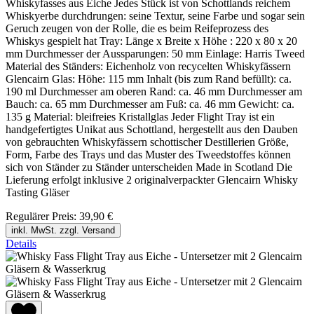
Whiskyfasses aus Eiche Jedes Stück ist von Schottlands reichem
Whiskyerbe durchdrungen: seine Textur, seine Farbe und sogar sein
Geruch zeugen von der Rolle, die es beim Reifeprozess des
Whiskys gespielt hat Tray: Länge x Breite x Höhe : 220 x 80 x 20
mm Durchmesser der Aussparungen: 50 mm Einlage: Harris Tweed
Material des Ständers: Eichenholz von recycelten Whiskyfässern
Glencairn Glas: Höhe: 115 mm Inhalt (bis zum Rand befüllt): ca.
190 ml Durchmesser am oberen Rand: ca. 46 mm Durchmesser am
Bauch: ca. 65 mm Durchmesser am Fuß: ca. 46 mm Gewicht: ca.
135 g Material: bleifreies Kristallglas Jeder Flight Tray ist ein
handgefertigtes Unikat aus Schottland, hergestellt aus den Dauben
von gebrauchten Whiskyfässern schottischer Destillerien Größe,
Form, Farbe des Trays und das Muster des Tweedstoffes können
sich von Ständer zu Ständer unterscheiden Made in Scotland Die
Lieferung erfolgt inklusive 2 originalverpackter Glencairn Whisky
Tasting Gläser
Regulärer Preis:
39,90 €
inkl. MwSt. zzgl. Versand
Details