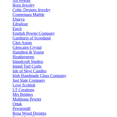
Art Pewter
Boru Jewelry
Celtic Designs Jewelry
Connemara Marble
Eburya
Edradour
Eisch
English Pewter Company
Gardiners of Scootland
Glen Appin
Glencairn Crystal
Hamilton & Young
Heathergems
Islandcraft Studios
Island Turf Crafts
Isle of Skye Candles
Irish Handmade Glass Company
Just Slate Company
Love Scottish
LT Creations
Mrs Bridges
Mullingar Pewter
Ortak
Pewtermill
Reza Wood Designs