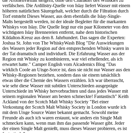
die Aromenvielfalt steigern, ohne den Charakter des Whiskies zu
verfälschen. Die Ardilistry-Quelle von Islay liefert Wasser mit einem
höheren natürlichen Säuregehalt, welcher durch die Filtration durch
Torf entsteht Dieses Wasser, aus dem ebenfalls die Islay-Single-
Malts hergestellt werden, ist der ideale Begleiter für die markanten
Whiskys von Islay. Die Quelle liegt nur ein paar Kilometer von den
wichtigsten Islay Brennereien entfernt, nahe dem historischen
Kildalton-Kreuz aus dem 8. Jahrhundert. Das sagen die Experten:
Joshua St. John von The WhiskyWash Blog "Die Auswirkungen
des Wassers jeder Region auf den entsprechenden Whisky waren in
der Tat dramatisch und individuell. Die Erfahrung Wasser aus der
Region mit Whisky zu kombinieren, war viel erhellender, als ich
erwartet hatte." Camper English vom Alcademics Blog "Das
wirklich Coole an Uisge-Sorce ist, dass sie nicht nur Wasser aus den
Whisky-Regionen beziehen, sondern dass sie einem tatsächlich
etwas über die Chemie des Wassers erzählen. Ich war überrascht,
wie sehr diese Wasser mit subtilen Unterschieden ausgeprägte
Unterschiede im Whisky hervorbrachten und dass jedes Wasser mit
seinem regionalen Wasser am besten schmeckte! Fantastisch" Keith
Ackland von der Scotch Malt Whisky Society "Bei einer
Verkostung der Scotch Malt Whisky Society in London wurde ich
mit dem Uisge Source Water bekannt gemacht. Sowohl meine
Freunde als auch ich waren erstaunt, wie anders ein Single Malt
schmecken kann, wenn man ihm das passende Wasser gibt. Jeder
der einen Single Malt genießt, muss dieses Wasser probieren, es ist