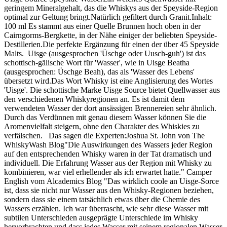
geringem Mineralgehalt, das die Whiskys aus der Speyside-Region
optimal zur Geltung bringt.Natürlich gefiltert durch Granit.Inhalt:
100 ml Es stammt aus einer Quelle Brunnen hoch oben in der
Cairngorms-Bergkette, in der Nähe einiger der beliebten Speyside-
Destillerien.Die perfekte Ergänzung für einen der über 45 Speyside
Malts. Uisge (ausgesprochen 'Üschge oder Uusch-guh') ist das
schottisch-gälische Wort für 'Wasser', wie in Uisge Beatha
(ausgesprochen: Üschge Beah), das als 'Wasser des Lebens'
übersetzt wird.Das Wort Whisky ist eine Anglisierung des Wortes
'Uisge'. Die schottische Marke Uisge Source bietet Quellwasser aus
den verschiedenen Whiskyregionen an. Es ist damit dem
verwendeten Wasser der dort ansässigen Brennereien sehr ähnlich.
Durch das Verdünnen mit genau diesem Wasser können Sie die
Aromenvielfalt steigern, ohne den Charakter des Whiskies zu
verfälschen. Das sagen die Experten:Joshua St. John von The
WhiskyWash Blog"Die Auswirkungen des Wassers jeder Region
auf den entsprechenden Whisky waren in der Tat dramatisch und
individuell. Die Erfahrung Wasser aus der Region mit Whisky zu
kombinieren, war viel erhellender als ich erwartet hatte." Camper
English vom Alcademics Blog "Das wirklich coole an Uisge-Sorce
ist, dass sie nicht nur Wasser aus den Whisky-Regionen beziehen,
sondern dass sie einem tatsächlich etwas über die Chemie des
Wassers erzählen. Ich war überrascht, wie sehr diese Wasser mit
subtilen Unterschieden ausgeprägte Unterschiede im Whisky
hervorbrachten und dass jedes Wasser mit seinem regionalen Wasser