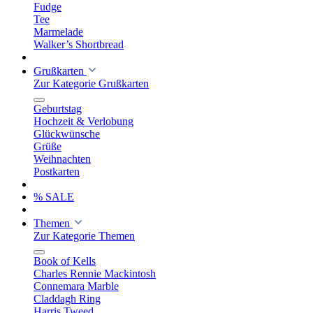
Fudge
Tee
Marmelade
Walker’s Shortbread
Grußkarten
Zur Kategorie Grußkarten
Geburtstag
Hochzeit & Verlobung
Glückwünsche
Grüße
Weihnachten
Postkarten
% SALE
Themen
Zur Kategorie Themen
Book of Kells
Charles Rennie Mackintosh
Connemara Marble
Claddagh Ring
Harris Tweed