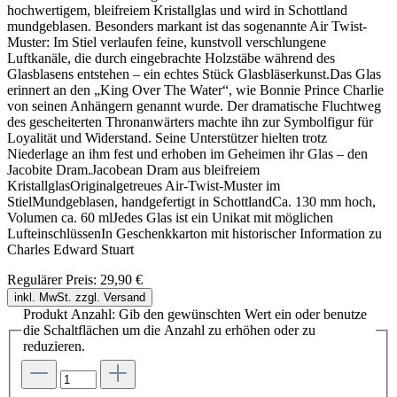
hochwertigem, bleifreiem Kristallglas und wird in Schottland
mundgeblasen. Besonders markant ist das sogenannte Air Twist-
Muster: Im Stiel verlaufen feine, kunstvoll verschlungene
Luftkanäle, die durch eingebrachte Holzstäbe während des
Glasblasens entstehen – ein echtes Stück Glasbläserkunst.Das Glas
erinnert an den „King Over The Water“, wie Bonnie Prince Charlie
von seinen Anhängern genannt wurde. Der dramatische Fluchtweg
des gescheiterten Thronanwärters machte ihn zur Symbolfigur für
Loyalität und Widerstand. Seine Unterstützer hielten trotz
Niederlage an ihm fest und erhoben im Geheimen ihr Glas – den
Jacobite Dram.Jacobean Dram aus bleifreiem
KristallglasOriginalgetreues Air-Twist-Muster im
StielMundgeblasen, handgefertigt in SchottlandCa. 130 mm hoch,
Volumen ca. 60 mlJedes Glas ist ein Unikat mit möglichen
LufteinschlüssenIn Geschenkkarton mit historischer Information zu
Charles Edward Stuart
Regulärer Preis:
29,90 €
inkl. MwSt. zzgl. Versand
Produkt Anzahl: Gib den gewünschten Wert ein oder benutze
die Schaltflächen um die Anzahl zu erhöhen oder zu
reduzieren.