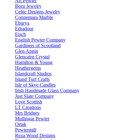
Art Pewter
Boru Jewelry
Celtic Designs Jewelry
Connemara Marble
Eburya
Edradour
Eisch
English Pewter Company
Gardiners of Scootland
Glen Appin
Glencairn Crystal
Hamilton & Young
Heathergems
Islandcraft Studios
Island Turf Crafts
Isle of Skye Candles
Irish Handmade Glass Company
Just Slate Company
Love Scottish
LT Creations
Mrs Bridges
Mullingar Pewter
Ortak
Pewtermill
Reza Wood Designs