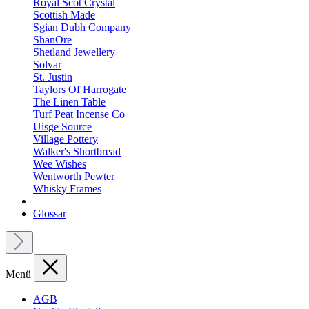
Royal Scot Crystal
Scottish Made
Sgian Dubh Company
ShanOre
Shetland Jewellery
Solvar
St. Justin
Taylors Of Harrogate
The Linen Table
Turf Peat Incense Co
Uisge Source
Village Pottery
Walker's Shortbread
Wee Wishes
Wentworth Pewter
Whisky Frames
Glossar
Menü
AGB