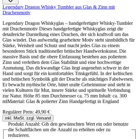
Legendary Dragon Whisky Tumbler aus Glas & Zinn mit
Drachenmotiv
Legendary Dragon Whiskyglas – handgefertigter Whisky-Tumbler
mit Drachenmotiv Dieses handgefertigte Whiskyglas zeigt die
detailreiche Darstellung eines Drachen, der sich kraftvoll um das
Glas windet. Das aufwendig gearbeitete Motiv steht sinnbildlich für
Stärke, Weisheit und Schutz und macht jedes Glas zu einem
besonderen Stück traditioneller britischer Handwerkskunst. Die
massive Basis und die obere Einfassung bestehen aus poliertem
Zinn und verleihen dem Glas Stabilität und eine hochwertige
Anmutung. Das dickwandige Glas liegt angenehm schwer in der
Hand und sorgt für ein komfortables Trinkgefühl. In der keltischen
und britischen Symbolik gilt der Drache als mächtiges Fabelwesen.
Er bewacht mythische Orte, hütet uralte Geheimnisse und steht in
vielen Kulturen für Mut, innere Stärke und spirituelle Verbindung
zur Natur. Höhe 85 mm Durchmesser ca. 75 mm Inhalt: ca. 300
mlMaterial: Glas & polierter Zinn Handgefertigt in England
Regulärer Preis:
49,90 €
inkl. MwSt. zzgl. Versand
Produkt Anzahl: Gib den gewünschten Wert ein oder benutze
die Schaltflächen um die Anzahl zu erhöhen oder zu
reduzieren.