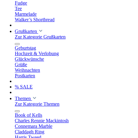
Fudge
Tee
Marmelade
Walker’s Shortbread
Grußkarten
Zur Kategorie Grußkarten
Geburtstag
Hochzeit & Verlobung
Glückwünsche
Grüße
Weihnachten
Postkarten
% SALE
Themen
Zur Kategorie Themen
Book of Kells
Charles Rennie Mackintosh
Connemara Marble
Claddagh Ring
Harris Tweed