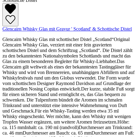
Glencairn Whisky Glas mit Gravur ' Scotland' & Schottische Distel
Glencairn Whisky Glas mit schottischer Distel „Scotland“Original
Glencairn Whisky Glas, verziert mit einer fein gravierten
schottischen Distel und dem Schriftzug „Scotland“. Die Distel zählt
zu den bekanntesten Nationalsymbolen Schottlands und macht das
Glas zu einem besonderen Begleiter für Whisky-Liebhaber.Das
Glencairn gilt weltweit als eines der bekanntesten Tastinggläser für
Whisky und wird von Brennereien, unabhängigen Abfüllern und auf
Whiskyfestivals rund um den Globus verwendet. Die Form wurde
vom schottischen Designer Raymond Davidson auf Grundlage der
traditionellen Nosing Copitas entwickelt.Der kurze, stabile Fuß sorgt
für einen sicheren Stand und ermöglicht es, das Glas bequem zu
schwenken. Die Tulpenform bündelt die Aromen im schmalen
Trinkrand und unterstützt eine intensive Wahrnehmung von Duft
und Geschmack.Für ein Whisky-Tasting werden etwa 35 ml
Whisky eingeschenkt. Wer möchte, kann den Whisky mit wenigen
Tropfen Wasser ergänzen, um weitere Aromen freizusetzen.Höhe:
ca. 115 mmInhalt: ca. 190 ml (randvoll)Durchmesser am Trinkrand:
ca. 46 mmDurchmesser am Bauch: ca. 65 mmDurchmesser am Fuß: