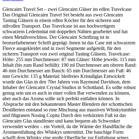
Glencairn Travel Set – zwei Glencairn Gläser im edlen Travelcase
Das Original Glencairn Travel Set besteht aus zwei Glencairn
Tasting Gläsern in einem edlen Köcher für den sicheren und
stilvollen Transport. Das Travelcase ist aus hochwertigem
schwarzem Lederimitat mit doppelten Nähten gearbeitet und hat
einen Metallverschluss. Der Glencairn Schriftzug ist in
bronzefarbenener Schrift geprägt. Innen ist das Case mit schwarzem
Fleece ausgekleidet und in zwei Segmente aufgeteilt, für den
sicheren Transport von zwei original Tasting Gläsern. Travelcase:
Höhe: 255 mm Durchmesser: 87 mm Gläser: Höhe jeweils: 115 mm
Inhalt (bis zum Rand befüllt): 190 ml Durchmesser am oberen Rand:
46 mm Durchmesser am Bauch: 65 mm Durchmesser am Fuß: 46
mm Gewicht: 135 g Material: bleifreies Kristallglas Entwickelt
wurde das Glas in den 70er Jahren von Raymond Davidson, dem
Inhaber der Glencairn Crystal Studios in Schottland. Es sollte robust
genug sein um es auch in einer vollen Bar verwenden zu können,
aber auch das Aroma sollte sich perfekt entfalten können. In
Absprache mit den bekanntesten Master Blendern der schottischen
Destillerien entstand so eine Mischung aus massiven Whiskytumbler
und filigranen Nosing Copita Durch den verkürzten Fuß ist das
Glencairn Glas standfester und kann bequem als Schwenker
verwendet werden – ein Vorteil, da die Wärme der Handfläche die
Aromaentfaltung des Whiskys unterstützt. Die bauchige Form
schafft dem Whisky eine große Oberfläche zur Entfaltung seines