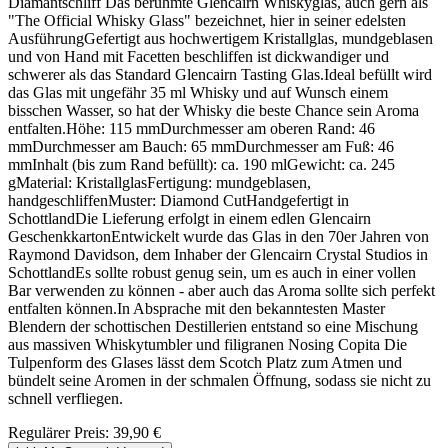
Diamantschliff Das berühmte Glencairn Whiskyglas, auch gern als
"The Official Whisky Glass" bezeichnet, hier in seiner edelsten
AusführungGefertigt aus hochwertigem Kristallglas, mundgeblasen
und von Hand mit Facetten beschliffen ist dickwandiger und
schwerer als das Standard Glencairn Tasting Glas.Ideal befüllt wird
das Glas mit ungefähr 35 ml Whisky und auf Wunsch einem
bisschen Wasser, so hat der Whisky die beste Chance sein Aroma
entfalten.Höhe: 115 mmDurchmesser am oberen Rand: 46
mmDurchmesser am Bauch: 65 mmDurchmesser am Fuß: 46
mmInhalt (bis zum Rand befüllt): ca. 190 mlGewicht: ca. 245
gMaterial: KristallglasFertigung: mundgeblasen,
handgeschliffenMuster: Diamond CutHandgefertigt in
SchottlandDie Lieferung erfolgt in einem edlen Glencairn
GeschenkkartonEntwickelt wurde das Glas in den 70er Jahren von
Raymond Davidson, dem Inhaber der Glencairn Crystal Studios in
SchottlandEs sollte robust genug sein, um es auch in einer vollen
Bar verwenden zu können - aber auch das Aroma sollte sich perfekt
entfalten können.In Absprache mit den bekanntesten Master
Blendern der schottischen Destillerien entstand so eine Mischung
aus massiven Whiskytumbler und filigranen Nosing Copita Die
Tulpenform des Glases lässt dem Scotch Platz zum Atmen und
bündelt seine Aromen in der schmalen Öffnung, sodass sie nicht zu
schnell verfliegen.
Regulärer Preis:
39,90 €