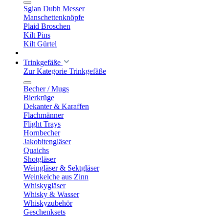
Sgian Dubh Messer
Manschettenknöpfe
Plaid Broschen
Kilt Pins
Kilt Gürtel
Trinkgefäße
Zur Kategorie Trinkgefäße
Becher / Mugs
Bierkrüge
Dekanter & Karaffen
Flachmänner
Flight Trays
Hornbecher
Jakobitengläser
Quaichs
Shotgläser
Weingläser & Sektgläser
Weinkelche aus Zinn
Whiskygläser
Whisky & Wasser
Whiskyzubehör
Geschenksets