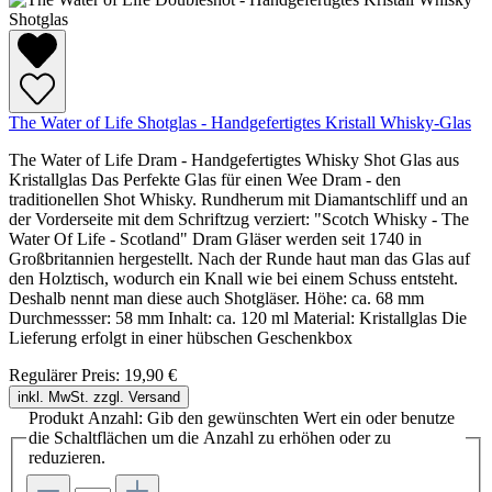
The Water of Life Shotglas - Handgefertigtes Kristall Whisky-Glas
The Water of Life Dram - Handgefertigtes Whisky Shot Glas aus
Kristallglas Das Perfekte Glas für einen Wee Dram - den
traditionellen Shot Whisky. Rundherum mit Diamantschliff und an
der Vorderseite mit dem Schriftzug verziert: "Scotch Whisky - The
Water Of Life - Scotland" Dram Gläser werden seit 1740 in
Großbritannien hergestellt. Nach der Runde haut man das Glas auf
den Holztisch, wodurch ein Knall wie bei einem Schuss entsteht.
Deshalb nennt man diese auch Shotgläser. Höhe: ca. 68 mm
Durchmessser: 58 mm Inhalt: ca. 120 ml Material: Kristallglas Die
Lieferung erfolgt in einer hübschen Geschenkbox
Regulärer Preis:
19,90 €
inkl. MwSt. zzgl. Versand
Produkt Anzahl: Gib den gewünschten Wert ein oder benutze
die Schaltflächen um die Anzahl zu erhöhen oder zu
reduzieren.