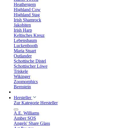
Heathergem
Highland Cow
Highland Stag
Irish Shamrock
Jakobiten
Irish Harp
Keltisches Kreuz
Lebensbaum
Luckenbooth
Maria Stuart
Outlander
Schottische Distel
Schottischer Löwe
Triskele
Wikinger
Zoomorphics
Bernstein
Hersteller
Zur Kategorie Hersteller
A.E. Williams
Amber SOS
Angels' Share Glass