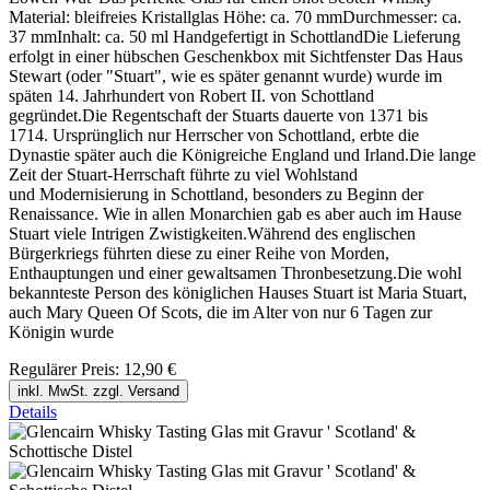
Material: bleifreies Kristallglas Höhe: ca. 70 mmDurchmesser: ca.
37 mmInhalt: ca. 50 ml Handgefertigt in SchottlandDie Lieferung
erfolgt in einer hübschen Geschenkbox mit Sichtfenster Das Haus
Stewart (oder "Stuart", wie es später genannt wurde) wurde im
späten 14. Jahrhundert von Robert II. von Schottland
gegründet.Die Regentschaft der Stuarts dauerte von 1371 bis
1714. Ursprünglich nur Herrscher von Schottland, erbte die
Dynastie später auch die Königreiche England und Irland.Die lange
Zeit der Stuart-Herrschaft führte zu viel Wohlstand
und Modernisierung in Schottland, besonders zu Beginn der
Renaissance. Wie in allen Monarchien gab es aber auch im Hause
Stuart viele Intrigen Zwistigkeiten.Während des englischen
Bürgerkriegs führten diese zu einer Reihe von Morden,
Enthauptungen und einer gewaltsamen Thronbesetzung.Die wohl
bekannteste Person des königlichen Hauses Stuart ist Maria Stuart,
auch Mary Queen Of Scots, die im Alter von nur 6 Tagen zur
Königin wurde
Regulärer Preis:
12,90 €
inkl. MwSt. zzgl. Versand
Details