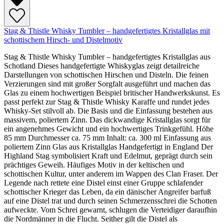
Stag & Thistle Whisky Tumbler – handgefertigtes Kristallglas mit
schottischem Hirsch- und Distelmotiv
Stag & Thistle Whisky Tumbler – handgefertigtes Kristallglas aus
Schotland Dieses handgefertigte Whiskyglas zeigt detailreiche
Darstellungen von schottischen Hirschen und Disteln. Die feinen
Verzierungen sind mit großer Sorgfalt ausgeführt und machen das
Glas zu einem hochwertigen Beispiel britischer Handwerkskunst. Es
passt perfekt zur Stag & Thistle Whisky Karaffe und rundet jedes
Whisky-Set stilvoll ab. Die Basis und die Einfassung bestehen aus
massivem, poliertem Zinn. Das dickwandige Kristallglas sorgt für
ein angenehmes Gewicht und ein hochwertiges Trinkgefühl. Höhe
85 mm Durchmesser ca. 75 mm Inhalt: ca. 300 ml Einfassung aus
poliertem Zinn Glas aus Kristallglas Handgefertigt in England Der
Highland Stag symbolisiert Kraft und Edelmut, geprägt durch sein
prächtiges Geweih. Häufiges Motiv in der keltischen und
schottischen Kultur, unter anderem im Wappen des Clan Fraser. Der
Legende nach rettete eine Distel einst einer Gruppe schlafender
schottischer Krieger das Leben, da ein dänischer Angreifer barfuß
auf eine Distel trat und durch seinen Schmerzensschrei die Schotten
aufweckte. Vom Schrei gewarnt, schlugen die Verteidiger daraufhin
die Nordmänner in die Flucht. Seither gilt die Distel als