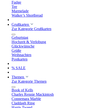
Fudge
Tee
Marmelade
Walker’s Shortbread
Grußkarten
Zur Kategorie Grußkarten
Geburtstag
Hochzeit & Verlobung
Glückwünsche
Grüße
Weihnachten
Postkarten
% SALE
Themen
Zur Kategorie Themen
Book of Kells
Charles Rennie Mackintosh
Connemara Marble
Claddagh Ring
Harris Tweed