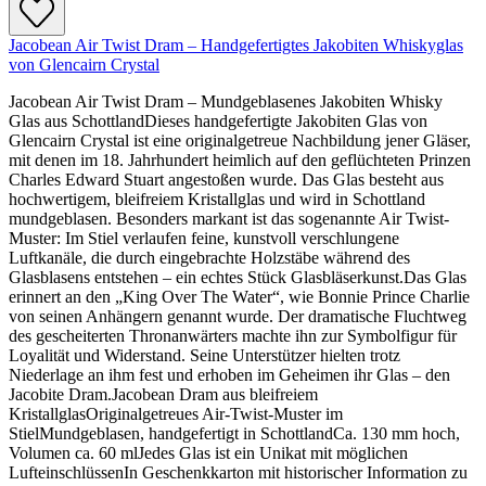
Jacobean Air Twist Dram – Handgefertigtes Jakobiten Whiskyglas
von Glencairn Crystal
Jacobean Air Twist Dram – Mundgeblasenes Jakobiten Whisky
Glas aus SchottlandDieses handgefertigte Jakobiten Glas von
Glencairn Crystal ist eine originalgetreue Nachbildung jener Gläser,
mit denen im 18. Jahrhundert heimlich auf den geflüchteten Prinzen
Charles Edward Stuart angestoßen wurde. Das Glas besteht aus
hochwertigem, bleifreiem Kristallglas und wird in Schottland
mundgeblasen. Besonders markant ist das sogenannte Air Twist-
Muster: Im Stiel verlaufen feine, kunstvoll verschlungene
Luftkanäle, die durch eingebrachte Holzstäbe während des
Glasblasens entstehen – ein echtes Stück Glasbläserkunst.Das Glas
erinnert an den „King Over The Water“, wie Bonnie Prince Charlie
von seinen Anhängern genannt wurde. Der dramatische Fluchtweg
des gescheiterten Thronanwärters machte ihn zur Symbolfigur für
Loyalität und Widerstand. Seine Unterstützer hielten trotz
Niederlage an ihm fest und erhoben im Geheimen ihr Glas – den
Jacobite Dram.Jacobean Dram aus bleifreiem
KristallglasOriginalgetreues Air-Twist-Muster im
StielMundgeblasen, handgefertigt in SchottlandCa. 130 mm hoch,
Volumen ca. 60 mlJedes Glas ist ein Unikat mit möglichen
LufteinschlüssenIn Geschenkkarton mit historischer Information zu