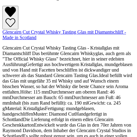
Glencairn Cut Crystal Whisky Tasting Glas mit Diamantschliff -
Made in Scotland
Glencairn Cut Crystal Whisky Tasting Glas - Kristallglas mit
Diamantschliff Das berühmte Glencairn Whiskyglas, auch gern als
"The Official Whisky Glass" bezeichnet, hier in seiner edelsten
AusführungGefertigt aus hochwertigem Kristallglas, mundgeblasen
und von Hand mit Facetten beschliffen ist dickwandiger und
schwerer als das Standard Glencairn Tasting Glas.Ideal befüllt wird
das Glas mit ungefähr 35 ml Whisky und auf Wunsch einem
bisschen Wasser, so hat der Whisky die beste Chance sein Aroma
entfalten.Höhe: 115 mmDurchmesser am oberen Rand: 46
mmDurchmesser am Bauch: 65 mmDurchmesser am Fuß: 46
mmInhalt (bis zum Rand befüllt): ca. 190 mlGewicht: ca. 245
gMaterial: KristallglasFertigung: mundgeblasen,
handgeschliffenMuster: Diamond CutHandgefertigt in
SchottlandDie Lieferung erfolgt in einem edlen Glencairn
GeschenkkartonEntwickelt wurde das Glas in den 70er Jahren von
Raymond Davidson, dem Inhaber der Glencairn Crystal Studios in
SchottlandEs sollte robust genug sein, um es auch in einer vollen