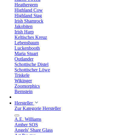
Heathergem
Highland Cow
Highland Stag
Irish Shamrock
Jakobiten
Irish Harp
Keltisches Kreuz
Lebensbaum
Luckenbooth
Maria Stuart
Outlander
Schottische Distel
Schottischer Löwe
Triskele
Wikinger
Zoomorphics
Bernstein
Hersteller
Zur Kategorie Hersteller
A.E. Williams
Amber SOS
Angels' Share Glass