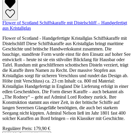
Flower of Scotland Schiffskaraffe mit Distelschliff – Handgefertigt
aus Kristallglas
Flower of Scotland - Handgefertigte Kristallglas Schiffskaraffe mit
Distelschliff Diese Schiffskaraffe aus Kristallglas bringt maritime
Geschichte und britische Handwerkskunst zusammen. Die
bauchige, standfeste Form wurde einst für den Einsatz auf hoher See
entwickelt – heute ist sie ein stilvoller Blickfang für Hausbar oder
Tafel. Rundum mit geschliffenen schottischen Disteln verziert, trägt
die Karaffe ihren Namen zu Recht. Der massive Stopfen aus
Kristallglas sorgt für sicheren Verschluss und rundet das Design ab.
Höhe (mit Verschluss) ca. 23 cm Inhalt: ca. 800 ml Material:
Kristallglas Handgefertigt in England Die Lieferung erfolgt in einer
edlen Geschenkbox. Die Form dieser Karaffe – auch bekannt als
„The Rodney“ – geht auf Admiral Lord Rodney zurück. Ihre
Konstruktion stammt aus einer Zeit, in der britische Schiffe auf
langen Seereisen Glasgefäße benötigten, die auch bei starkem
Seegang nicht kippten. Admiral Nelson ließ im Jahr 1801 fast 400
solcher Karaffen an Bord bringen – ein Klassiker mit Geschichte.
Regulärer Preis:
179,90 €