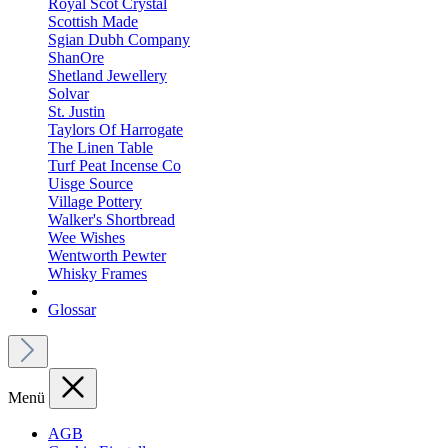
Royal Scot Crystal
Scottish Made
Sgian Dubh Company
ShanOre
Shetland Jewellery
Solvar
St. Justin
Taylors Of Harrogate
The Linen Table
Turf Peat Incense Co
Uisge Source
Village Pottery
Walker's Shortbread
Wee Wishes
Wentworth Pewter
Whisky Frames
Glossar
Menü
AGB