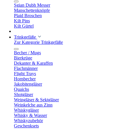
Sgian Dubh Messer
Manschettenknöpfe
Plaid Broschen
Kilt Pins
Kilt Gürtel
Trinkgefäße
Zur Kategorie Trinkgefäße
Becher / Mugs
Bierkrüge
Dekanter & Karaffen
Flachmänner
Flight Trays
Hornbecher
Jakobitengläser
Quaichs
Shotgläser
Weingläser & Sektgläser
Weinkelche aus Zinn
Whiskygläser
Whisky & Wasser
Whiskyzubehör
Geschenksets