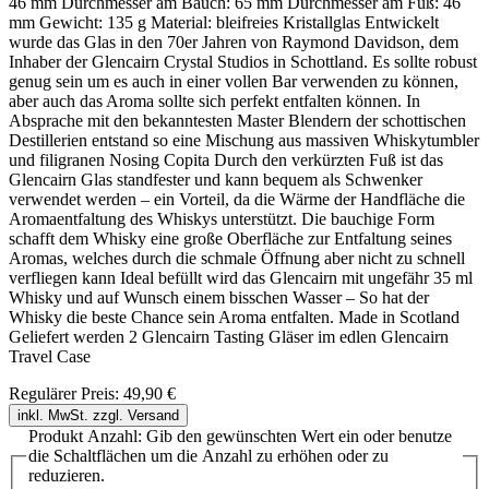
46 mm Durchmesser am Bauch: 65 mm Durchmesser am Fuß: 46
mm Gewicht: 135 g Material: bleifreies Kristallglas Entwickelt
wurde das Glas in den 70er Jahren von Raymond Davidson, dem
Inhaber der Glencairn Crystal Studios in Schottland. Es sollte robust
genug sein um es auch in einer vollen Bar verwenden zu können,
aber auch das Aroma sollte sich perfekt entfalten können. In
Absprache mit den bekanntesten Master Blendern der schottischen
Destillerien entstand so eine Mischung aus massiven Whiskytumbler
und filigranen Nosing Copita Durch den verkürzten Fuß ist das
Glencairn Glas standfester und kann bequem als Schwenker
verwendet werden – ein Vorteil, da die Wärme der Handfläche die
Aromaentfaltung des Whiskys unterstützt. Die bauchige Form
schafft dem Whisky eine große Oberfläche zur Entfaltung seines
Aromas, welches durch die schmale Öffnung aber nicht zu schnell
verfliegen kann Ideal befüllt wird das Glencairn mit ungefähr 35 ml
Whisky und auf Wunsch einem bisschen Wasser – So hat der
Whisky die beste Chance sein Aroma entfalten. Made in Scotland
Geliefert werden 2 Glencairn Tasting Gläser im edlen Glencairn
Travel Case
Regulärer Preis:
49,90 €
inkl. MwSt. zzgl. Versand
Produkt Anzahl: Gib den gewünschten Wert ein oder benutze
die Schaltflächen um die Anzahl zu erhöhen oder zu
reduzieren.