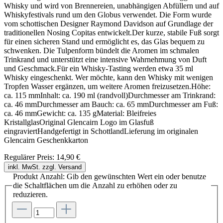
Whisky und wird von Brennereien, unabhängigen Abfüllern und auf
Whiskyfestivals rund um den Globus verwendet. Die Form wurde
vom schottischen Designer Raymond Davidson auf Grundlage der
traditionellen Nosing Copitas entwickelt.Der kurze, stabile Fuß sorgt
für einen sicheren Stand und ermöglicht es, das Glas bequem zu
schwenken. Die Tulpenform bündelt die Aromen im schmalen
Trinkrand und unterstützt eine intensive Wahrnehmung von Duft
und Geschmack.Für ein Whisky-Tasting werden etwa 35 ml
Whisky eingeschenkt. Wer möchte, kann den Whisky mit wenigen
Tropfen Wasser ergänzen, um weitere Aromen freizusetzen.Höhe:
ca. 115 mmInhalt: ca. 190 ml (randvoll)Durchmesser am Trinkrand:
ca. 46 mmDurchmesser am Bauch: ca. 65 mmDurchmesser am Fuß:
ca. 46 mmGewicht: ca. 135 gMaterial: Bleifreies
KristallglasOriginal Glencairn Logo im Glasfuß
eingraviertHandgefertigt in SchottlandLieferung im originalen
Glencairn Geschenkkarton
Regulärer Preis:
14,90 €
inkl. MwSt. zzgl. Versand
Produkt Anzahl: Gib den gewünschten Wert ein oder benutze
die Schaltflächen um die Anzahl zu erhöhen oder zu
reduzieren.