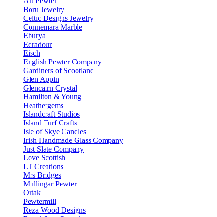
Art Pewter
Boru Jewelry
Celtic Designs Jewelry
Connemara Marble
Eburya
Edradour
Eisch
English Pewter Company
Gardiners of Scootland
Glen Appin
Glencairn Crystal
Hamilton & Young
Heathergems
Islandcraft Studios
Island Turf Crafts
Isle of Skye Candles
Irish Handmade Glass Company
Just Slate Company
Love Scottish
LT Creations
Mrs Bridges
Mullingar Pewter
Ortak
Pewtermill
Reza Wood Designs