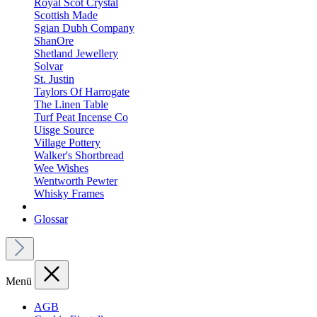
Royal Scot Crystal
Scottish Made
Sgian Dubh Company
ShanOre
Shetland Jewellery
Solvar
St. Justin
Taylors Of Harrogate
The Linen Table
Turf Peat Incense Co
Uisge Source
Village Pottery
Walker's Shortbread
Wee Wishes
Wentworth Pewter
Whisky Frames
Glossar
Menü
AGB