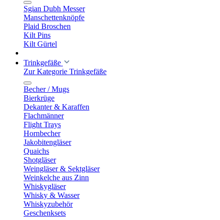
Sgian Dubh Messer
Manschettenknöpfe
Plaid Broschen
Kilt Pins
Kilt Gürtel
Trinkgefäße
Zur Kategorie Trinkgefäße
Becher / Mugs
Bierkrüge
Dekanter & Karaffen
Flachmänner
Flight Trays
Hornbecher
Jakobitengläser
Quaichs
Shotgläser
Weingläser & Sektgläser
Weinkelche aus Zinn
Whiskygläser
Whisky & Wasser
Whiskyzubehör
Geschenksets