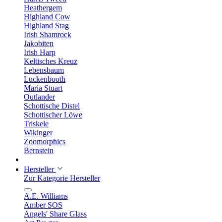
Heathergem
Highland Cow
Highland Stag
Irish Shamrock
Jakobiten
Irish Harp
Keltisches Kreuz
Lebensbaum
Luckenbooth
Maria Stuart
Outlander
Schottische Distel
Schottischer Löwe
Triskele
Wikinger
Zoomorphics
Bernstein
Hersteller
Zur Kategorie Hersteller
A.E. Williams
Amber SOS
Angels' Share Glass