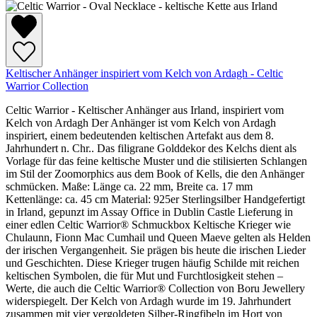
Keltischer Anhänger inspiriert vom Kelch von Ardagh - Celtic
Warrior Collection
Celtic Warrior - Keltischer Anhänger aus Irland, inspiriert vom
Kelch von Ardagh Der Anhänger ist vom Kelch von Ardagh
inspiriert, einem bedeutenden keltischen Artefakt aus dem 8.
Jahrhundert n. Chr.. Das filigrane Golddekor des Kelchs dient als
Vorlage für das feine keltische Muster und die stilisierten Schlangen
im Stil der Zoomorphics aus dem Book of Kells, die den Anhänger
schmücken. Maße: Länge ca. 22 mm, Breite ca. 17 mm
Kettenlänge: ca. 45 cm Material: 925er Sterlingsilber Handgefertigt
in Irland, gepunzt im Assay Office in Dublin Castle Lieferung in
einer edlen Celtic Warrior® Schmuckbox Keltische Krieger wie
Chulaunn, Fionn Mac Cumhail und Queen Maeve gelten als Helden
der irischen Vergangenheit. Sie prägen bis heute die irischen Lieder
und Geschichten. Diese Krieger trugen häufig Schilde mit reichen
keltischen Symbolen, die für Mut und Furchtlosigkeit stehen –
Werte, die auch die Celtic Warrior® Collection von Boru Jewellery
widerspiegelt. Der Kelch von Ardagh wurde im 19. Jahrhundert
zusammen mit vier vergoldeten Silber-Ringfibeln im Hort von