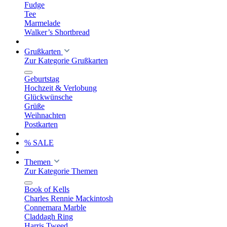
Fudge
Tee
Marmelade
Walker’s Shortbread
Grußkarten
Zur Kategorie Grußkarten
Geburtstag
Hochzeit & Verlobung
Glückwünsche
Grüße
Weihnachten
Postkarten
% SALE
Themen
Zur Kategorie Themen
Book of Kells
Charles Rennie Mackintosh
Connemara Marble
Claddagh Ring
Harris Tweed