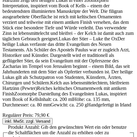
Hartzinn zeigt den heiligen Lukas in einer zoomorphen
Interpretation, inspiriert vom Book of Kells – einem der
bedeutendsten illuminierten Manuskripte der Welt. Die filigran
ausgearbeitete Oberfläche ist reich mit keltischen Ornamenten
verziert und teilweise mit einem antiken Finish versehen, das dem
Stück eine besondere Tiefe und Würde verleiht. Das verwendete
Zinn ist lebensmittelecht und bleifrei – der Kelch ist damit auch zum
täglichen Gebrauch geeignet.Lukas der Stier – Luke the OxDer
heilige Lukas verfasste das dritte Evangelium des Neuen
Testaments. Als Schüler des Apostels Paulus war er zugleich Arzt,
Historiker und Künstler. Dargestellt wird er traditionell als
geflügelter Stier, da sein Evangelium mit der Opferszene des
Zacharias im Tempel von Jerusalem beginnt – einem Bild, das seit
Jahrhunderten mit dem Stier als Opfertier verbunden ist. Der heilige
Lukas gilt als Schutzpatron von Studenten, Künstlern, Ärzten,
Chirurgen und Schülern.Kelch aus lebensmittelechtem, bleifreiem
Hartzinn (Pewter)Reiches keltisches Ornamentwerk mit antikem
FinishZoomorphe Darstellung des Evangelisten Lukas, inspiriert
vom Book of KellsInhalt: ca. 200 mlHöhe: ca. 135 mm,
Durchmesser: ca. 80 mmGewicht: ca. 250 gHandgefertigt in Irland
Regulärer Preis:
79,90 €
inkl. MwSt. zzgl. Versand
Produkt Anzahl: Gib den gewünschten Wert ein oder benutze
die Schaltflächen um die Anzahl zu erhöhen oder zu