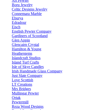
Art Pewter
Boru Jewelry
Celtic Designs Jewelry
Connemara Marble
Eburya
Edradour
Eisch
English Pewter Company
Gardiners of Scootland
Glen Appin
Glencairn Crystal
Hamilton & Young
Heathergems
Islandcraft Studios
Island Turf Crafts
Isle of Skye Candles
Irish Handmade Glass Company
Just Slate Company
Love Scottish
LT Creations
Mrs Bridges
Mullingar Pewter
Ortak
Pewtermill
Reza Wood Designs