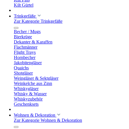
Kilt Gürtel
Trinkgefäße
Zur Kategorie Trinkgefäße
Becher / Mugs
Bierkrüge
Dekanter & Karaffen
Flachmänner
Flight Trays
Hornbecher
Jakobitengläser
Quaichs
Shotgläser
Weingläser & Sektgläser
Weinkelche aus Zinn
Whiskygläser
Whisky & Wasser
Whiskyzubehör
Geschenksets
Wohnen & Dekoration
Zur Kategorie Wohnen & Dekoration