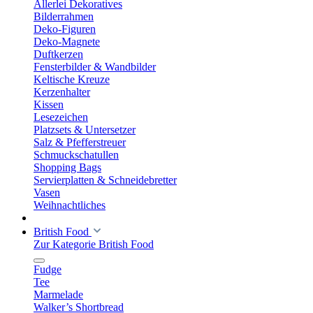
Allerlei Dekoratives
Bilderrahmen
Deko-Figuren
Deko-Magnete
Duftkerzen
Fensterbilder & Wandbilder
Keltische Kreuze
Kerzenhalter
Kissen
Lesezeichen
Platzsets & Untersetzer
Salz & Pfefferstreuer
Schmuckschatullen
Shopping Bags
Servierplatten & Schneidebretter
Vasen
Weihnachtliches
British Food
Zur Kategorie British Food
Fudge
Tee
Marmelade
Walker’s Shortbread