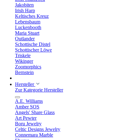
Jakobiten
Irish Harp
Keltisches Kreuz
Lebensbaum
Luckenbooth
Maria Stuart
Outlander
Schottische Distel
Schottischer Löwe
Triskele
Wikinger
Zoomorphics
Bernstein
Hersteller
Zur Kategorie Hersteller
A.E. Williams
Amber SOS
Angels' Share Glass
Art Pewter
Boru Jewelry
Celtic Designs Jewelry
Connemara Marble