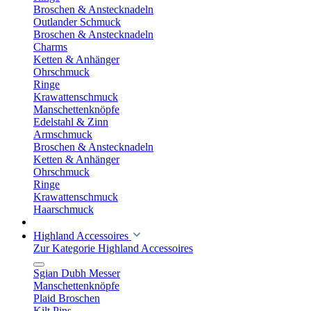
Broschen & Anstecknadeln
Outlander Schmuck
Broschen & Anstecknadeln
Charms
Ketten & Anhänger
Ohrschmuck
Ringe
Krawattenschmuck
Manschettenknöpfe
Edelstahl & Zinn
Armschmuck
Broschen & Anstecknadeln
Ketten & Anhänger
Ohrschmuck
Ringe
Krawattenschmuck
Haarschmuck
Highland Accessoires
Zur Kategorie Highland Accessoires
Sgian Dubh Messer
Manschettenknöpfe
Plaid Broschen
Kilt Pins