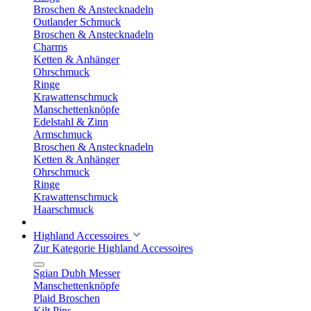
Broschen & Anstecknadeln
Outlander Schmuck
Broschen & Anstecknadeln
Charms
Ketten & Anhänger
Ohrschmuck
Ringe
Krawattenschmuck
Manschettenknöpfe
Edelstahl & Zinn
Armschmuck
Broschen & Anstecknadeln
Ketten & Anhänger
Ohrschmuck
Ringe
Krawattenschmuck
Haarschmuck
Highland Accessoires
Zur Kategorie Highland Accessoires
Sgian Dubh Messer
Manschettenknöpfe
Plaid Broschen
Kilt Pins