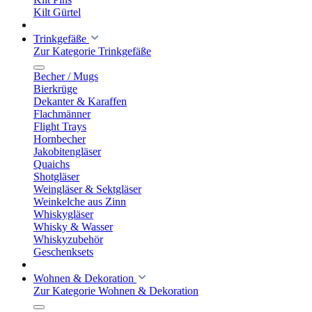
Kilt Gürtel
Trinkgefäße
Zur Kategorie Trinkgefäße
Becher / Mugs
Bierkrüge
Dekanter & Karaffen
Flachmänner
Flight Trays
Hornbecher
Jakobitengläser
Quaichs
Shotgläser
Weingläser & Sektgläser
Weinkelche aus Zinn
Whiskygläser
Whisky & Wasser
Whiskyzubehör
Geschenksets
Wohnen & Dekoration
Zur Kategorie Wohnen & Dekoration