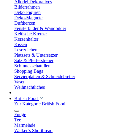
Allerlei Dekoratives
Bilderrahmen
Deko-Figuren
Deko-Magnete
Duftkerzen
Fensterbilder & Wandbilder
Keltische Kreuze
Kerzenhalter
Kissen
Lesezeichen
Platzsets & Untersetzer
Salz & Pfefferstreuer
Schmuckschatullen
Shopping Bags
Servierplatten & Schneidebretter
Vasen
Weihnachtliches
British Food
Zur Kategorie British Food
Fudge
Tee
Marmelade
Walker’s Shortbread