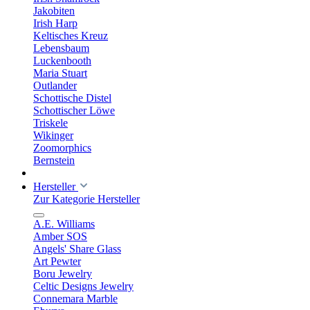
Jakobiten
Irish Harp
Keltisches Kreuz
Lebensbaum
Luckenbooth
Maria Stuart
Outlander
Schottische Distel
Schottischer Löwe
Triskele
Wikinger
Zoomorphics
Bernstein
Hersteller
Zur Kategorie Hersteller
A.E. Williams
Amber SOS
Angels' Share Glass
Art Pewter
Boru Jewelry
Celtic Designs Jewelry
Connemara Marble