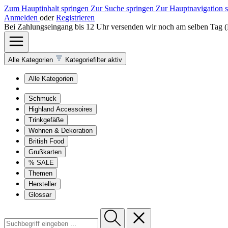
Zum Hauptinhalt springen
Zur Suche springen
Zur Hauptnavigation 
Anmelden
oder
Registrieren
Bei Zahlungseingang bis 12 Uhr versenden wir noch am selben Tag 
Alle Kategorien
Kategoriefilter aktiv
Alle Kategorien
Schmuck
Highland Accessoires
Trinkgefäße
Wohnen & Dekoration
British Food
Grußkarten
% SALE
Themen
Hersteller
Glossar