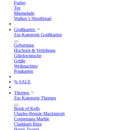
Fudge
Tee
Marmelade
Walker’s Shortbread
Grußkarten
Zur Kategorie Grußkarten
Geburtstag
Hochzeit & Verlobung
Glückwünsche
Grüße
Weihnachten
Postkarten
% SALE
Themen
Zur Kategorie Themen
Book of Kells
Charles Rennie Mackintosh
Connemara Marble
Claddagh Ring
Harris Tweed