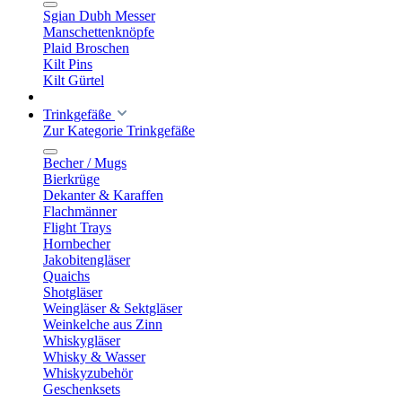
Sgian Dubh Messer
Manschettenknöpfe
Plaid Broschen
Kilt Pins
Kilt Gürtel
Trinkgefäße
Zur Kategorie Trinkgefäße
Becher / Mugs
Bierkrüge
Dekanter & Karaffen
Flachmänner
Flight Trays
Hornbecher
Jakobitengläser
Quaichs
Shotgläser
Weingläser & Sektgläser
Weinkelche aus Zinn
Whiskygläser
Whisky & Wasser
Whiskyzubehör
Geschenksets