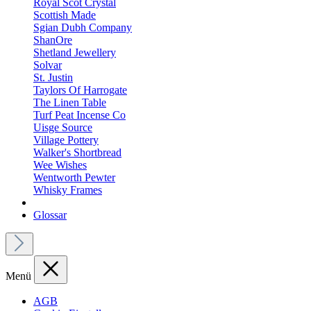
Royal Scot Crystal
Scottish Made
Sgian Dubh Company
ShanOre
Shetland Jewellery
Solvar
St. Justin
Taylors Of Harrogate
The Linen Table
Turf Peat Incense Co
Uisge Source
Village Pottery
Walker's Shortbread
Wee Wishes
Wentworth Pewter
Whisky Frames
Glossar
Menü
AGB