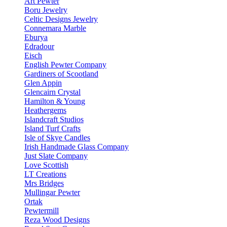
Art Pewter
Boru Jewelry
Celtic Designs Jewelry
Connemara Marble
Eburya
Edradour
Eisch
English Pewter Company
Gardiners of Scootland
Glen Appin
Glencairn Crystal
Hamilton & Young
Heathergems
Islandcraft Studios
Island Turf Crafts
Isle of Skye Candles
Irish Handmade Glass Company
Just Slate Company
Love Scottish
LT Creations
Mrs Bridges
Mullingar Pewter
Ortak
Pewtermill
Reza Wood Designs