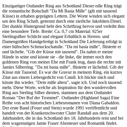
Einzigartiger Outlander Ring aus Schottland Dieser edle Ring trägt
die romantische Botschaft "Da Mi Basia Mille" (gib mir tausend
Küsse) in erhaben geprägten Lettern. Die Worte winden sich elegant
um den Ring Schaft, getrennt durch eine zierliche Jakobiten-Distel.
Der dunkle Hintergrund hebt den Schriftzug hervor und verleiht ihm
eine besondere Tiefe. Breite: Ca. 0,7 cm Material: 925er
Sterlingsilber Schlicht und elegant Erhältlich in Herren- und
Damengrößen Handgefertigt in Schottland Die Lieferung erfolgt in
einer hübschen Schmuckschatulle. "Da mi basia mille", flüsterte er
und lächelte. "Gib der Küsse mir tausend". Da nahm er meine
Hände in seine und küsste sie - die linke, die immer noch den
goldenen Ring von meiner Ehe mit Frank trug, dann die rechte mit
Jamies Silberring. "Da mi basia mille", flüsterte er lächelnd. Gib der
Küsse mir Tausend. Es war die Gravur in meinem Ring, ein kurzes
Zitat aus einem Liebesgedicht von Catull. Ich bückte mich und
küsste ihn wieder. "Dein mille altera", sagte ich. Und noch tausend
mehr. Diese Worte, welche als Inspiration für den wundervollen
Ring aus Sterling Silber dienten, stammen aus dem Outlander
Roman "Der Ruf der Trommel". Outlander (Highland Saga) Eine
Reihe von acht historischen Liebesromanen von Diana Gabaldon.
Der erste Band (Feuer und Stein) wurde 1991 veröffentlicht und
handelt von der Krankenschwester Claire Randall aus dem 20.
Jahrhundert, die in das Schottland des 18. Jahrhunderts reist und bei
dem wagemutigen Jamie Fraser Abenteuer und Romantik findet.