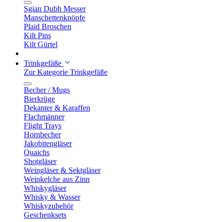
Sgian Dubh Messer
Manschettenknöpfe
Plaid Broschen
Kilt Pins
Kilt Gürtel
Trinkgefäße
Zur Kategorie Trinkgefäße
Becher / Mugs
Bierkrüge
Dekanter & Karaffen
Flachmänner
Flight Trays
Hornbecher
Jakobitengläser
Quaichs
Shotgläser
Weingläser & Sektgläser
Weinkelche aus Zinn
Whiskygläser
Whisky & Wasser
Whiskyzubehör
Geschenksets