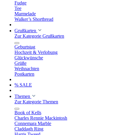
Fudge
Tee
Marmelade
Walker’s Shortbread
Grußkarten
Zur Kategorie Grußkarten
Geburtstag
Hochzeit & Verlobung
Glückwünsche
Grüße
Weihnachten
Postkarten
% SALE
Themen
Zur Kategorie Themen
Book of Kells
Charles Rennie Mackintosh
Connemara Marble
Claddagh Ring
Harris Tweed