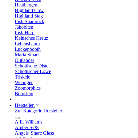
Heathergem
Highland Cow
Highland Stag
Irish Shamrock
Jakobiten
Irish Harp
Keltisches Kreuz
Lebensbaum
Luckenbooth
Maria Stuart
Outlander
Schottische Distel
Schottischer Löwe
Triskele
Wikinger
Zoomorphics
Bernstein
Hersteller
Zur Kategorie Hersteller
A.E. Williams
Amber SOS
Angels' Share Glass