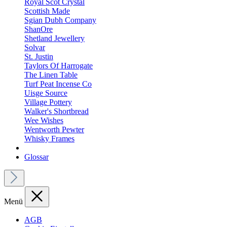
Royal Scot Crystal
Scottish Made
Sgian Dubh Company
ShanOre
Shetland Jewellery
Solvar
St. Justin
Taylors Of Harrogate
The Linen Table
Turf Peat Incense Co
Uisge Source
Village Pottery
Walker's Shortbread
Wee Wishes
Wentworth Pewter
Whisky Frames
Glossar
Menü
AGB