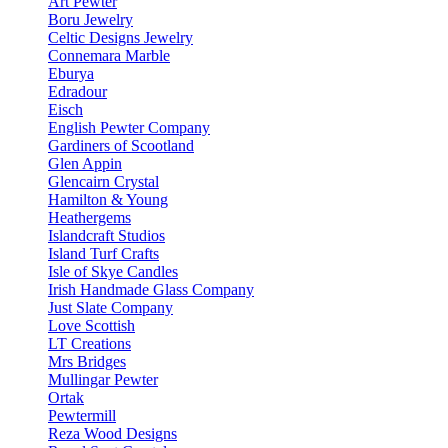
Art Pewter
Boru Jewelry
Celtic Designs Jewelry
Connemara Marble
Eburya
Edradour
Eisch
English Pewter Company
Gardiners of Scootland
Glen Appin
Glencairn Crystal
Hamilton & Young
Heathergems
Islandcraft Studios
Island Turf Crafts
Isle of Skye Candles
Irish Handmade Glass Company
Just Slate Company
Love Scottish
LT Creations
Mrs Bridges
Mullingar Pewter
Ortak
Pewtermill
Reza Wood Designs