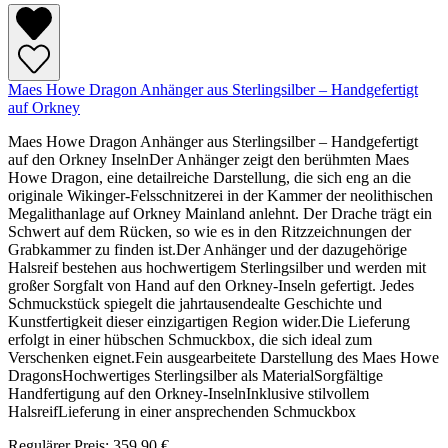
Maes Howe Dragon Anhänger aus Sterlingsilber – Handgefertigt
auf Orkney
Maes Howe Dragon Anhänger aus Sterlingsilber – Handgefertigt
auf den Orkney InselnDer Anhänger zeigt den berühmten Maes
Howe Dragon, eine detailreiche Darstellung, die sich eng an die
originale Wikinger-Felsschnitzerei in der Kammer der neolithischen
Megalithanlage auf Orkney Mainland anlehnt. Der Drache trägt ein
Schwert auf dem Rücken, so wie es in den Ritzzeichnungen der
Grabkammer zu finden ist.Der Anhänger und der dazugehörige
Halsreif bestehen aus hochwertigem Sterlingsilber und werden mit
großer Sorgfalt von Hand auf den Orkney-Inseln gefertigt. Jedes
Schmuckstück spiegelt die jahrtausendealte Geschichte und
Kunstfertigkeit dieser einzigartigen Region wider.Die Lieferung
erfolgt in einer hübschen Schmuckbox, die sich ideal zum
Verschenken eignet.Fein ausgearbeitete Darstellung des Maes Howe
DragonsHochwertiges Sterlingsilber als MaterialSorgfältige
Handfertigung auf den Orkney-InselnInklusive stilvollem
HalsreifLieferung in einer ansprechenden Schmuckbox
Regulärer Preis:
359,90 €