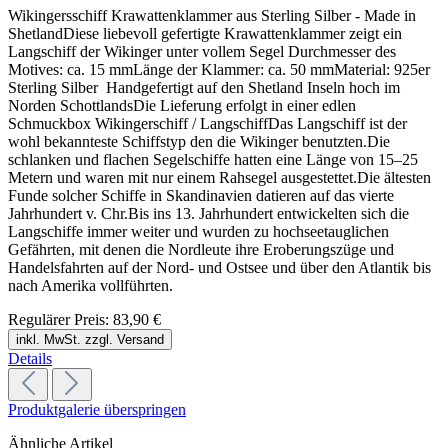
Wikingersschiff Krawattenklammer aus Sterling Silber - Made in
ShetlandDiese liebevoll gefertigte Krawattenklammer zeigt ein
Langschiff der Wikinger unter vollem Segel Durchmesser des
Motives: ca. 15 mmLänge der Klammer: ca. 50 mmMaterial: 925er
Sterling Silber Handgefertigt auf den Shetland Inseln hoch im
Norden SchottlandsDie Lieferung erfolgt in einer edlen
Schmuckbox Wikingerschiff / LangschiffDas Langschiff ist der
wohl bekannteste Schiffstyp den die Wikinger benutzten.Die
schlanken und flachen Segelschiffe hatten eine Länge von 15–25
Metern und waren mit nur einem Rahsegel ausgestettet.Die ältesten
Funde solcher Schiffe in Skandinavien datieren auf das vierte
Jahrhundert v. Chr.Bis ins 13. Jahrhundert entwickelten sich die
Langschiffe immer weiter und wurden zu hochseetauglichen
Gefährten, mit denen die Nordleute ihre Eroberungszüge und
Handelsfahrten auf der Nord- und Ostsee und über den Atlantik bis
nach Amerika vollführten.
Regulärer Preis:
83,90 €
inkl. MwSt. zzgl. Versand
Details
Produktgalerie überspringen
Ähnliche Artikel