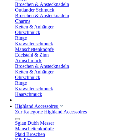
Broschen & Anstecknadeln
Outlander Schmuck
Broschen & Anstecknadeln
Charms
Ketten & Anhänger
Ohrschmuck
Ringe
Krawattenschmuck
Manschettenknöpfe
Edelstahl & Zinn
Armschmuck
Broschen & Anstecknadeln
Ketten & Anhänger
Ohrschmuck
Ringe
Krawattenschmuck
Haarschmuck
Highland Accessoires
Zur Kategorie Highland Accessoires
Sgian Dubh Messer
Manschettenknöpfe
Plaid Broschen
Kilt Pins