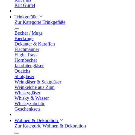
Kilt Gürtel
Trinkgefäße
Zur Kategorie Trinkgefäße
Becher / Mugs
Bierkrüge
Dekanter & Karaffen
Flachmänner
Flight Trays
Hornbecher
Jakobitengläser
Quaichs
Shotgläser
Weingläser & Sektgläser
Weinkelche aus Zinn
Whiskygläser
Whisky & Wasser
Whiskyzubehör
Geschenksets
Wohnen & Dekoration
Zur Kategorie Wohnen & Dekoration