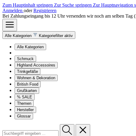
Zum Hauptinhalt springen
Zur Suche springen
Zur Hauptnavigation 
Anmelden
oder
Registrieren
Bei Zahlungseingang bis 12 Uhr versenden wir noch am selben Tag 
Alle Kategorien
Kategoriefilter aktiv
Alle Kategorien
Schmuck
Highland Accessoires
Trinkgefäße
Wohnen & Dekoration
British Food
Grußkarten
% SALE
Themen
Hersteller
Glossar