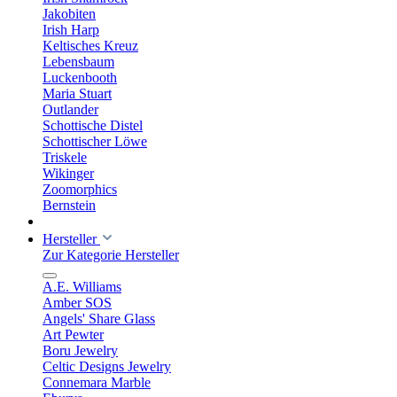
Jakobiten
Irish Harp
Keltisches Kreuz
Lebensbaum
Luckenbooth
Maria Stuart
Outlander
Schottische Distel
Schottischer Löwe
Triskele
Wikinger
Zoomorphics
Bernstein
Hersteller
Zur Kategorie Hersteller
A.E. Williams
Amber SOS
Angels' Share Glass
Art Pewter
Boru Jewelry
Celtic Designs Jewelry
Connemara Marble