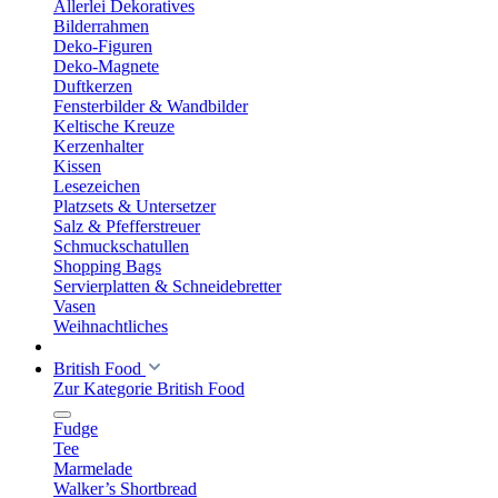
Allerlei Dekoratives
Bilderrahmen
Deko-Figuren
Deko-Magnete
Duftkerzen
Fensterbilder & Wandbilder
Keltische Kreuze
Kerzenhalter
Kissen
Lesezeichen
Platzsets & Untersetzer
Salz & Pfefferstreuer
Schmuckschatullen
Shopping Bags
Servierplatten & Schneidebretter
Vasen
Weihnachtliches
British Food
Zur Kategorie British Food
Fudge
Tee
Marmelade
Walker’s Shortbread