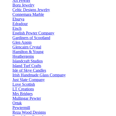
Art Pewter
Boru Jewelry
Celtic Designs Jewelry
Connemara Marble
Eburya
Edradour
Eisch
English Pewter Company
Gardiners of Scootland
Glen Appin
Glencairn Crystal
Hamilton & Young
Heathergems
Islandcraft Studios
Island Turf Crafts
Isle of Skye Candles
Irish Handmade Glass Company
Just Slate Company
Love Scottish
LT Creations
Mrs Bridges
Mullingar Pewter
Ortak
Pewtermill
Reza Wood Designs