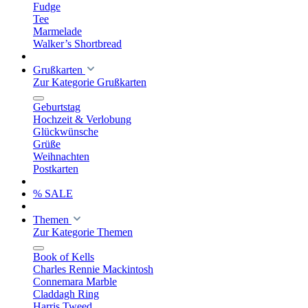
Fudge
Tee
Marmelade
Walker’s Shortbread
Grußkarten
Zur Kategorie Grußkarten
Geburtstag
Hochzeit & Verlobung
Glückwünsche
Grüße
Weihnachten
Postkarten
% SALE
Themen
Zur Kategorie Themen
Book of Kells
Charles Rennie Mackintosh
Connemara Marble
Claddagh Ring
Harris Tweed