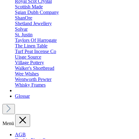
Royal Scot Crystal
Scottish Made
Sgian Dubh Company
ShanOre
Shetland Jewellery
Solvar
St. Justin
Taylors Of Harrogate
The Linen Table
Turf Peat Incense Co
Uisge Source
Village Pottery
Walker's Shortbread
Wee Wishes
Wentworth Pewter
Whisky Frames
Glossar
Menü
AGB