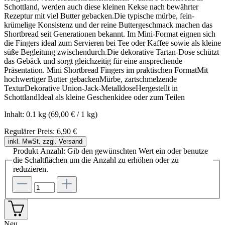
Schottland, werden auch diese kleinen Kekse nach bewährter
Rezeptur mit viel Butter gebacken.Die typische mürbe, fein-
krümelige Konsistenz und der reine Buttergeschmack machen das
Shortbread seit Generationen bekannt. Im Mini-Format eignen sich
die Fingers ideal zum Servieren bei Tee oder Kaffee sowie als kleine
süße Begleitung zwischendurch.Die dekorative Tartan-Dose schützt
das Gebäck und sorgt gleichzeitig für eine ansprechende
Präsentation. Mini Shortbread Fingers im praktischen FormatMit
hochwertiger Butter gebackenMürbe, zartschmelzende
TexturDekorative Union-Jack-MetalldoseHergestellt in
SchottlandIdeal als kleine Geschenkidee oder zum Teilen
Inhalt:
0.1 kg
(69,00 € / 1 kg)
Regulärer Preis:
6,90 €
inkl. MwSt. zzgl. Versand
Produkt Anzahl: Gib den gewünschten Wert ein oder benutze
die Schaltflächen um die Anzahl zu erhöhen oder zu
reduzieren.
Neu