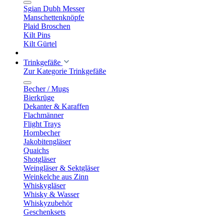
Sgian Dubh Messer
Manschettenknöpfe
Plaid Broschen
Kilt Pins
Kilt Gürtel
Trinkgefäße
Zur Kategorie Trinkgefäße
Becher / Mugs
Bierkrüge
Dekanter & Karaffen
Flachmänner
Flight Trays
Hornbecher
Jakobitengläser
Quaichs
Shotgläser
Weingläser & Sektgläser
Weinkelche aus Zinn
Whiskygläser
Whisky & Wasser
Whiskyzubehör
Geschenksets