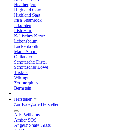
Heathergem
Highland Cow
Highland Stag
Irish Shamrock
Jakobiten
Irish Harp
Keltisches Kreuz
Lebensbaum
Luckenbooth
Maria Stuart
Outlander
Schottische Distel
Schottischer Löwe
Triskele
Wikinger
Zoomorphics
Bernstein
Hersteller
Zur Kategorie Hersteller
A.E. Williams
Amber SOS
Angels' Share Glass