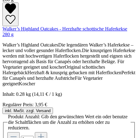
Walker’s Highland Oatcakes - Herzhafte schottische Haferkekse
280 g
Walker’s Highland OatcakesDie legendären Walker’s Haferkekse –
lecker und voller gesunder Haferflocken.Die knusprigen Haferkekse
werden mit hochwertigen Haferflocken hergestellt und eignen sich
hervorragend als Basis für Canapés oder herzhafte Beläge. Für
Vegetarier geeignet und koscherOriginal schottisches
HafergebäckHerzhaft & knusprig gebacken mit HaferflockenPerfekt
für Canapés und herzhafte AufstricheFür Vegetarier
geeignetKoscher
Inhalt:
0.28 kg
(14,11 € / 1 kg)
Regulärer Preis:
3,95 €
inkl. MwSt. zzgl. Versand
Produkt Anzahl: Gib den gewünschten Wert ein oder benutze
die Schaltflächen um die Anzahl zu erhöhen oder zu
reduzieren.