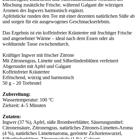
Mischung zusätzliche Frische, während Galgant die würzigen
Aromen des Ingwers harmonisch ergänzt.
Apfelstücke runden den Tee mit einer dezenten natürlichen Süße ab
und sorgen für ein ausgewogenes Geschmackserlebnis.
Das Ergebnis ist ein koffeinfreier Kräutertee mit fruchtiger Frische
und angenehmer Wärme – ideal nach dem Essen oder als
wohltuende Tasse zwischendurch.
Kräftiger Ingwer mit frischer Zitrone
Mit Zitronengras, Limette und Silberlindenblüten verfeinert
Abgerundet mit Apfel und Galgant
Koffeinfreier Kräutertee
Erfrischend, würzig und harmonisch
50 g – 20 Teebeutel
Zubereitung:
Wassertemperatur: 100 °C
Ziehzeit: 4–5 Minuten
Zutaten:
Ingwer (37 %), Apfel, süße Brombeerblätter, Säuerungsmittel:
Citronensäure, Zitronengras, natürliches Zitronen-Limetten-Aroma
(4 %), natürliches Limettenaroma, geröstete Zichorienwurzel,
Silberlindenblüten, Zitronenschale (1 %), Galgant.