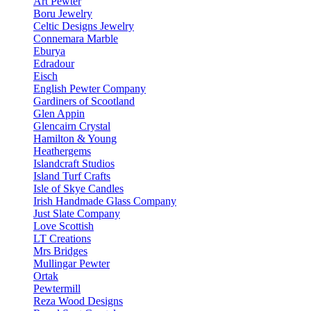
Art Pewter
Boru Jewelry
Celtic Designs Jewelry
Connemara Marble
Eburya
Edradour
Eisch
English Pewter Company
Gardiners of Scootland
Glen Appin
Glencairn Crystal
Hamilton & Young
Heathergems
Islandcraft Studios
Island Turf Crafts
Isle of Skye Candles
Irish Handmade Glass Company
Just Slate Company
Love Scottish
LT Creations
Mrs Bridges
Mullingar Pewter
Ortak
Pewtermill
Reza Wood Designs