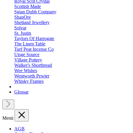
Royal Scot Crystal
Scottish Made
Sgian Dubh Company
ShanOre
Shetland Jewellery
Solvar
St. Justin
Taylors Of Harrogate
The Linen Table
Turf Peat Incense Co
Uisge Source
Village Pottery
Walker's Shortbread
Wee Wishes
Wentworth Pewter
Whisky Frames
Glossar
Menü
AGB