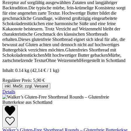
Rezeptur auf sorgfältig ausgewählten Zutaten und langjähriger
Backtradition.Die typische mürbe, fein-krümelige Konsistenz sorgt
für eine angenehm zarte Textur. Hochwertige Butter bildet die
geschmackliche Grundlage, während großzügig eingearbeitete
Schokoladenstückchen eine harmonische Süße und eine feine
Kakaonote beisteuern. Trotz Verzicht auf Weizenmehl bleibt der
charakteristische Geschmack des klassischen Shortbreads
erhalten.Dieses glutenfreie Shortbread eignet sich ideal für alle, die
bewusst auf Gluten achten und dennoch nicht auf hochwertiges
Buttergebäck verzichten möchten.Glutenfreies Shortbread mit
SchokoladenstückchenMit hochwertiger Butter gebackenMürbe,
zartschmelzende TexturOhne WeizenmehlHergestellt in Schottland
Inhalt:
0.14 kg
(42,14 € / 1 kg)
Regulärer Preis:
5,90 €
inkl. MwSt. zzgl. Versand
Details
Walker’s Gluten-Free Shortbread Rounds – Glutenfreie Butterkekse