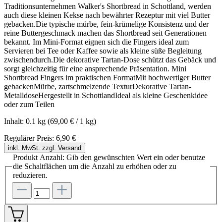
Traditionsunternehmen Walker's Shortbread in Schottland, werden
auch diese kleinen Kekse nach bewährter Rezeptur mit viel Butter
gebacken.Die typische mürbe, fein-krümelige Konsistenz und der
reine Buttergeschmack machen das Shortbread seit Generationen
bekannt. Im Mini-Format eignen sich die Fingers ideal zum
Servieren bei Tee oder Kaffee sowie als kleine süße Begleitung
zwischendurch.Die dekorative Tartan-Dose schützt das Gebäck und
sorgt gleichzeitig für eine ansprechende Präsentation. Mini
Shortbread Fingers im praktischen FormatMit hochwertiger Butter
gebackenMürbe, zartschmelzende TexturDekorative Tartan-
MetalldoseHergestellt in SchottlandIdeal als kleine Geschenkidee
oder zum Teilen
Inhalt:
0.1 kg
(69,00 € / 1 kg)
Regulärer Preis:
6,90 €
inkl. MwSt. zzgl. Versand
Produkt Anzahl: Gib den gewünschten Wert ein oder benutze
die Schaltflächen um die Anzahl zu erhöhen oder zu
reduzieren.