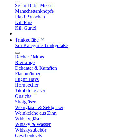
Sgian Dubh Messer
Manschettenknöpfe
Plaid Broschen
Kilt Pins
Kilt Gürtel
Trinkgefäße
Zur Kategorie Trinkgefäße
Becher / Mugs
Bierkrüge
Dekanter & Karaffen
Flachmänner
Flight Trays
Hornbecher
Jakobitengläser
Quaichs
Shotgläser
Weingläser & Sektgläser
Weinkelche aus Zinn
Whiskygläser
Whisky & Wasser
Whiskyzubehör
Geschenksets