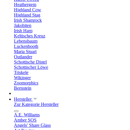
Heathergem
Highland Cow
Highland Stag
Irish Shamrock
Jakobiten
Irish Harp
Keltisches Kreuz
Lebensbaum
Luckenbooth
Maria Stuart
Outlander
Schottische Distel
Schottischer Löwe
Triskele
Wikinger
Zoomorphics
Bernstein
Hersteller
Zur Kategorie Hersteller
A.E. Williams
Amber SOS
Angels' Share Glass