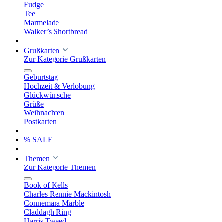
Fudge
Tee
Marmelade
Walker’s Shortbread
Grußkarten
Zur Kategorie Grußkarten
Geburtstag
Hochzeit & Verlobung
Glückwünsche
Grüße
Weihnachten
Postkarten
% SALE
Themen
Zur Kategorie Themen
Book of Kells
Charles Rennie Mackintosh
Connemara Marble
Claddagh Ring
Harris Tweed