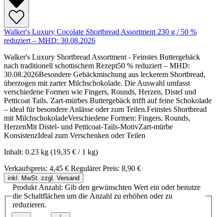
Walker's Luxury Cocolate Shortbread Assortment 230 g / 50 %
reduziert – MHD: 30.08.2026
Walker's Luxury Shortbread Assortment - Feinstes Buttergebäck
nach traditionell schottischem Rezept50 % reduziert – MHD:
30.08.2026Besondere Gebäckmischung aus leckerem Shortbread,
überzogen mit zarter Milchschokolade. Die Auswahl umfasst
verschiedene Formen wie Fingers, Rounds, Herzen, Distel und
Petticoat Tails. Zart-mürbes Buttergebäck trifft auf feine Schokolade
– ideal für besondere Anlässe oder zum Teilen.Feinstes Shortbread
mit MilchschokoladeVerschiedene Formen: Fingers, Rounds,
HerzenMit Distel- und Petticoat-Tails-MotivZart-mürbe
KonsistenzIdeal zum Verschenken oder Teilen
Inhalt:
0.23 kg
(19,35 € / 1 kg)
Verkaufspreis:
4,45 €
Regulärer Preis:
8,90 €
inkl. MwSt. zzgl. Versand
Produkt Anzahl: Gib den gewünschten Wert ein oder benutze
die Schaltflächen um die Anzahl zu erhöhen oder zu
reduzieren.