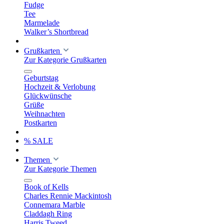
Fudge
Tee
Marmelade
Walker’s Shortbread
Grußkarten
Zur Kategorie Grußkarten
Geburtstag
Hochzeit & Verlobung
Glückwünsche
Grüße
Weihnachten
Postkarten
% SALE
Themen
Zur Kategorie Themen
Book of Kells
Charles Rennie Mackintosh
Connemara Marble
Claddagh Ring
Harris Tweed