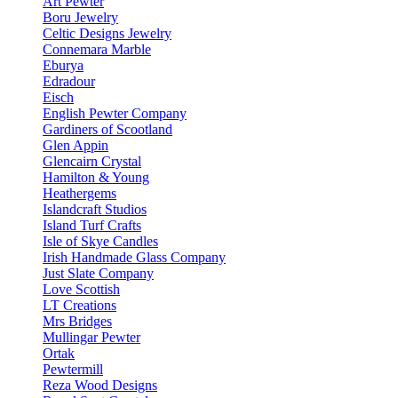
Art Pewter
Boru Jewelry
Celtic Designs Jewelry
Connemara Marble
Eburya
Edradour
Eisch
English Pewter Company
Gardiners of Scootland
Glen Appin
Glencairn Crystal
Hamilton & Young
Heathergems
Islandcraft Studios
Island Turf Crafts
Isle of Skye Candles
Irish Handmade Glass Company
Just Slate Company
Love Scottish
LT Creations
Mrs Bridges
Mullingar Pewter
Ortak
Pewtermill
Reza Wood Designs