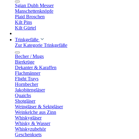
Sgian Dubh Messer
Manschettenknöpfe
Plaid Broschen
Kilt Pins
Kilt Gürtel
Trinkgefäße
Zur Kategorie Trinkgefäße
Becher / Mugs
Bierkrüge
Dekanter & Karaffen
Flachmänner
Flight Trays
Hornbecher
Jakobitengläser
Quaichs
Shotgläser
Weingläser & Sektgläser
Weinkelche aus Zinn
Whiskygläser
Whisky & Wasser
Whiskyzubehör
Geschenksets