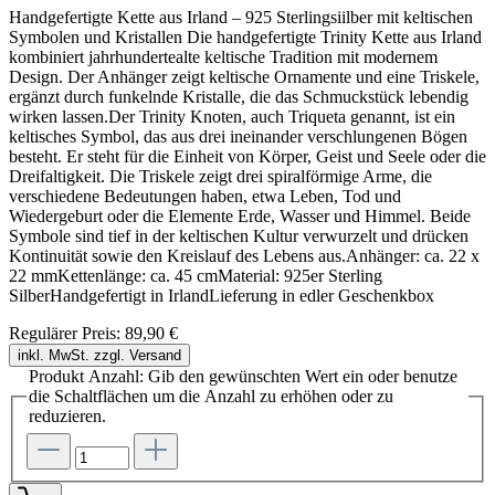
Handgefertigte Kette aus Irland – 925 Sterlingsiilber mit keltischen
Symbolen und Kristallen Die handgefertigte Trinity Kette aus Irland
kombiniert jahrhundertealte keltische Tradition mit modernem
Design. Der Anhänger zeigt keltische Ornamente und eine Triskele,
ergänzt durch funkelnde Kristalle, die das Schmuckstück lebendig
wirken lassen.Der Trinity Knoten, auch Triqueta genannt, ist ein
keltisches Symbol, das aus drei ineinander verschlungenen Bögen
besteht. Er steht für die Einheit von Körper, Geist und Seele oder die
Dreifaltigkeit. Die Triskele zeigt drei spiralförmige Arme, die
verschiedene Bedeutungen haben, etwa Leben, Tod und
Wiedergeburt oder die Elemente Erde, Wasser und Himmel. Beide
Symbole sind tief in der keltischen Kultur verwurzelt und drücken
Kontinuität sowie den Kreislauf des Lebens aus.Anhänger: ca. 22 x
22 mmKettenlänge: ca. 45 cmMaterial: 925er Sterling
SilberHandgefertigt in IrlandLieferung in edler Geschenkbox
Regulärer Preis:
89,90 €
inkl. MwSt. zzgl. Versand
Produkt Anzahl: Gib den gewünschten Wert ein oder benutze
die Schaltflächen um die Anzahl zu erhöhen oder zu
reduzieren.