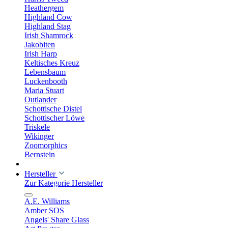
Heathergem
Highland Cow
Highland Stag
Irish Shamrock
Jakobiten
Irish Harp
Keltisches Kreuz
Lebensbaum
Luckenbooth
Maria Stuart
Outlander
Schottische Distel
Schottischer Löwe
Triskele
Wikinger
Zoomorphics
Bernstein
Hersteller
Zur Kategorie Hersteller
A.E. Williams
Amber SOS
Angels' Share Glass