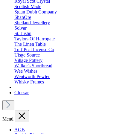
Royal Scot Crystal
Scottish Made
Sgian Dubh Company
ShanOre
Shetland Jewellery
Solvar
St. Justin
Taylors Of Harrogate
The Linen Table
Turf Peat Incense Co
Uisge Source
Village Pottery
Walker's Shortbread
Wee Wishes
Wentworth Pewter
Whisky Frames
Glossar
Menü
AGB