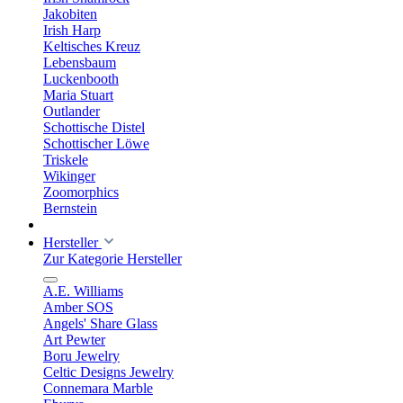
Jakobiten
Irish Harp
Keltisches Kreuz
Lebensbaum
Luckenbooth
Maria Stuart
Outlander
Schottische Distel
Schottischer Löwe
Triskele
Wikinger
Zoomorphics
Bernstein
Hersteller
Zur Kategorie Hersteller
A.E. Williams
Amber SOS
Angels' Share Glass
Art Pewter
Boru Jewelry
Celtic Designs Jewelry
Connemara Marble