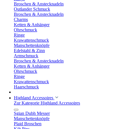
Broschen & Anstecknadeln
Outlander Schmuck
Broschen & Anstecknadeln
Charms
Ketten & Anhänger
Ohrschmuck
Ringe
Krawattenschmuck
Manschettenknöpfe
Edelstahl & Zinn
Armschmuck
Broschen & Anstecknadeln
Ketten & Anhänger
Ohrschmuck
Ringe
Krawattenschmuck
Haarschmuck
Highland Accessoires
Zur Kategorie Highland Accessoires
Sgian Dubh Messer
Manschettenknöpfe
Plaid Broschen
Kilt Pins