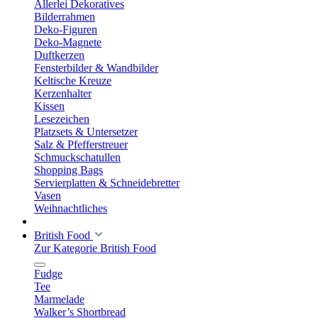
Allerlei Dekoratives
Bilderrahmen
Deko-Figuren
Deko-Magnete
Duftkerzen
Fensterbilder & Wandbilder
Keltische Kreuze
Kerzenhalter
Kissen
Lesezeichen
Platzsets & Untersetzer
Salz & Pfefferstreuer
Schmuckschatullen
Shopping Bags
Servierplatten & Schneidebretter
Vasen
Weihnachtliches
British Food
Zur Kategorie British Food
Fudge
Tee
Marmelade
Walker’s Shortbread