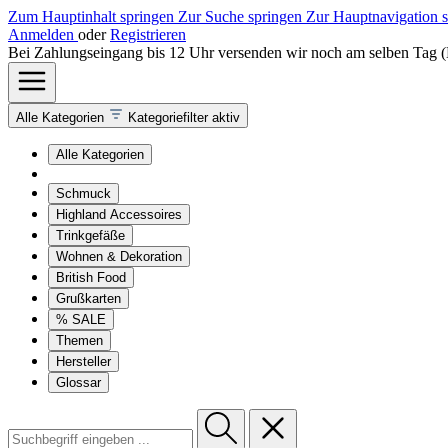
Zum Hauptinhalt springen
Zur Suche springen
Zur Hauptnavigation 
Anmelden
oder
Registrieren
Bei Zahlungseingang bis 12 Uhr versenden wir noch am selben Tag 
Alle Kategorien
Kategoriefilter aktiv
Alle Kategorien
Schmuck
Highland Accessoires
Trinkgefäße
Wohnen & Dekoration
British Food
Grußkarten
% SALE
Themen
Hersteller
Glossar