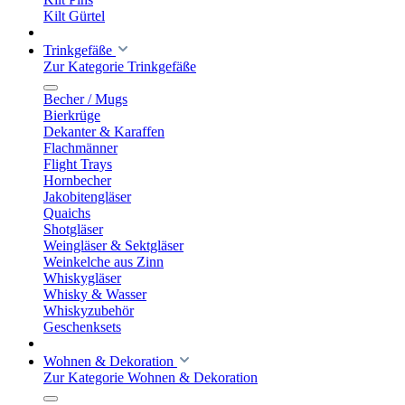
Kilt Gürtel
Trinkgefäße
Zur Kategorie Trinkgefäße
Becher / Mugs
Bierkrüge
Dekanter & Karaffen
Flachmänner
Flight Trays
Hornbecher
Jakobitengläser
Quaichs
Shotgläser
Weingläser & Sektgläser
Weinkelche aus Zinn
Whiskygläser
Whisky & Wasser
Whiskyzubehör
Geschenksets
Wohnen & Dekoration
Zur Kategorie Wohnen & Dekoration