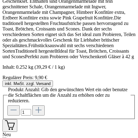
Geschenkset. Enthalten sind Orangenmarmelade mit fein
geschnittener Schale, Orangenmarmelade mit Ingwer,
Orangenmarmelade mit Champagner, Himbeer Konfitüre extra,
Erdbeer Konfitüre extra sowie Pink Grapefruit Konfitüre.Die
traditionell hergestellten Fruchtaufstriche passen hervorragend zu
Toast, Brötchen, Croissants und Scones. Dank der sechs
verschiedenen Sorten eignet sich das Set ideal zum Probieren, Teilen
oder als geschmackvolles Geschenk für Liebhaber britischer
Spezialitäten.Frühstücksauswahl mit sechs verschiedenen
SortenTraditionell hergestelltIdeal für Toast, Brötchen, Croissants
und SconesPerfekt zum Probieren oder Verschenken6 Gläser à 42 g
Inhalt:
0.252 kg
(39,29 € / 1 kg)
Regulärer Preis:
9,90 €
inkl. MwSt. zzgl. Versand
Produkt Anzahl: Gib den gewünschten Wert ein oder benutze
die Schaltflächen um die Anzahl zu erhöhen oder zu
reduzieren.
Neu