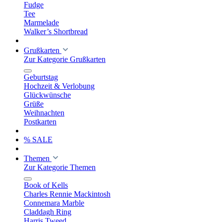
Fudge
Tee
Marmelade
Walker’s Shortbread
Grußkarten
Zur Kategorie Grußkarten
Geburtstag
Hochzeit & Verlobung
Glückwünsche
Grüße
Weihnachten
Postkarten
% SALE
Themen
Zur Kategorie Themen
Book of Kells
Charles Rennie Mackintosh
Connemara Marble
Claddagh Ring
Harris Tweed