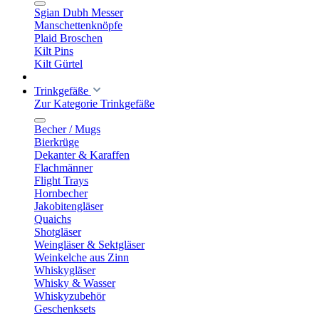
Sgian Dubh Messer
Manschettenknöpfe
Plaid Broschen
Kilt Pins
Kilt Gürtel
Trinkgefäße
Zur Kategorie Trinkgefäße
Becher / Mugs
Bierkrüge
Dekanter & Karaffen
Flachmänner
Flight Trays
Hornbecher
Jakobitengläser
Quaichs
Shotgläser
Weingläser & Sektgläser
Weinkelche aus Zinn
Whiskygläser
Whisky & Wasser
Whiskyzubehör
Geschenksets