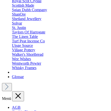
Royal Scot Crystal
Scottish Made
Sgian Dubh Company
ShanOre
Shetland Jewellery
Solvar
St. Justin
Taylors Of Harrogate
The Linen Table
Turf Peat Incense Co
Uisge Source
Village Pottery
Walker's Shortbread
Wee Wishes
Wentworth Pewter
Whisky Frames
Glossar
Menü
AGB