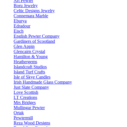
Art Pewter
Boru Jewelry
Celtic Designs Jewelry
Connemara Marble
Eburya
Edradour
Eisch
English Pewter Company
Gardiners of Scootland
Glen Appin
Glencairn Crystal
Hamilton & Young
Heathergems
Islandcraft Studios
Island Turf Crafts
Isle of Skye Candles
Irish Handmade Glass Company
Just Slate Company
Love Scottish
LT Creations
Mrs Bridges
Mullingar Pewter
Ortak
Pewtermill
Reza Wood Designs