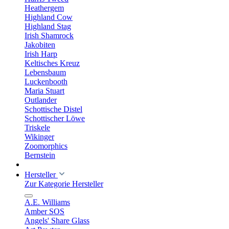
Heathergem
Highland Cow
Highland Stag
Irish Shamrock
Jakobiten
Irish Harp
Keltisches Kreuz
Lebensbaum
Luckenbooth
Maria Stuart
Outlander
Schottische Distel
Schottischer Löwe
Triskele
Wikinger
Zoomorphics
Bernstein
Hersteller
Zur Kategorie Hersteller
A.E. Williams
Amber SOS
Angels' Share Glass