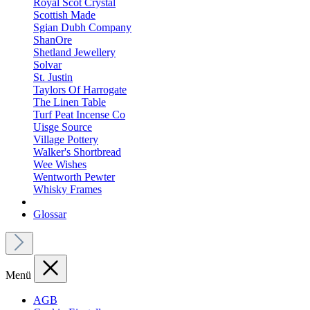
Royal Scot Crystal
Scottish Made
Sgian Dubh Company
ShanOre
Shetland Jewellery
Solvar
St. Justin
Taylors Of Harrogate
The Linen Table
Turf Peat Incense Co
Uisge Source
Village Pottery
Walker's Shortbread
Wee Wishes
Wentworth Pewter
Whisky Frames
Glossar
Menü
AGB