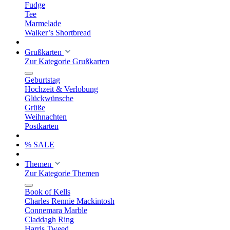
Fudge
Tee
Marmelade
Walker’s Shortbread
Grußkarten
Zur Kategorie Grußkarten
Geburtstag
Hochzeit & Verlobung
Glückwünsche
Grüße
Weihnachten
Postkarten
% SALE
Themen
Zur Kategorie Themen
Book of Kells
Charles Rennie Mackintosh
Connemara Marble
Claddagh Ring
Harris Tweed