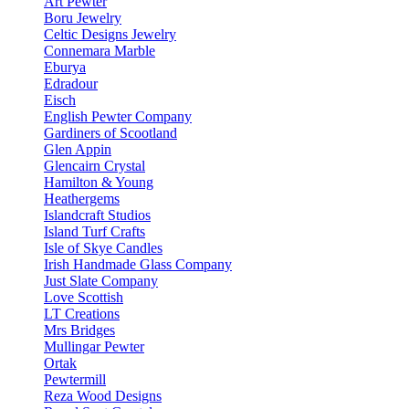
Art Pewter
Boru Jewelry
Celtic Designs Jewelry
Connemara Marble
Eburya
Edradour
Eisch
English Pewter Company
Gardiners of Scootland
Glen Appin
Glencairn Crystal
Hamilton & Young
Heathergems
Islandcraft Studios
Island Turf Crafts
Isle of Skye Candles
Irish Handmade Glass Company
Just Slate Company
Love Scottish
LT Creations
Mrs Bridges
Mullingar Pewter
Ortak
Pewtermill
Reza Wood Designs