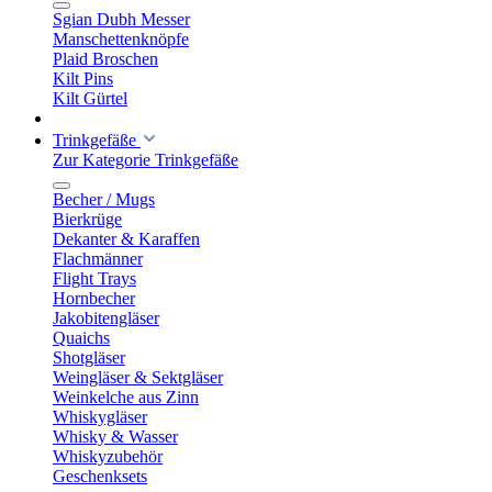
Sgian Dubh Messer
Manschettenknöpfe
Plaid Broschen
Kilt Pins
Kilt Gürtel
Trinkgefäße
Zur Kategorie Trinkgefäße
Becher / Mugs
Bierkrüge
Dekanter & Karaffen
Flachmänner
Flight Trays
Hornbecher
Jakobitengläser
Quaichs
Shotgläser
Weingläser & Sektgläser
Weinkelche aus Zinn
Whiskygläser
Whisky & Wasser
Whiskyzubehör
Geschenksets