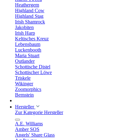
Heathergem
Highland Cow
Highland Stag
Irish Shamrock
Jakobiten
Irish Harp
Keltisches Kreuz
Lebensbaum
Luckenbooth
Maria Stuart
Outlander
Schottische Distel
Schottischer Löwe
Triskele
Wikinger
Zoomorphics
Bernstein
Hersteller
Zur Kategorie Hersteller
A.E. Williams
Amber SOS
Angels' Share Glass