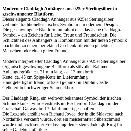
Moderner Claddagh Anhänger aus 925er Sterlingsilber in
geschwungener Blattform
Dieser elegante Claddagh Anhänger aus 925er Sterlingsilber
verbindet traditionelles irisches Symbol mit modernem Design.
Die geschwungene Blattform umrahmt das klassische Claddagh-
Symbol – ein Zeichen für Liebe, Treue und Freundschaft. Die
Schlichtheit des Anhängers in Kombination mit der tiefen Symbolik
macht ihn zu einem perfekten Geschenk für einen geliebten
Menschen oder einen guten Freund.
Modern interpretierter Claddagh Anhänger aus 925er Sterlingsilber
Organisch geschwungene Blattform als stilvoller Rahmen
Anhängergröße: ca. 21 mm lang, ca. 13 mm breit
Kette: ca. 45 cm Spiga-Kette im Lieferumfang
Handgefertigt in Irland, offiziell gepunzt in Dublin Castle
Geliefert in hochwertiger Schmuckbox
Der Claddagh Ring, ein weltweit bekanntes Symbol der irischen
Schmuckkunst, wurde erstmals im Fischerdorf Claddagh in der
Grafschaft Galway im 17. Jahrhundert geschaffen.
Die Legende erzählt von Richard Joyce, der in die Sklaverei nach
Nordafrika verkauft wurde, dort ein meisterhafter Silberschmied
wurde und nach seiner Freilassung den ersten Claddagh-Ring für
seine Geliebte anfertigte.