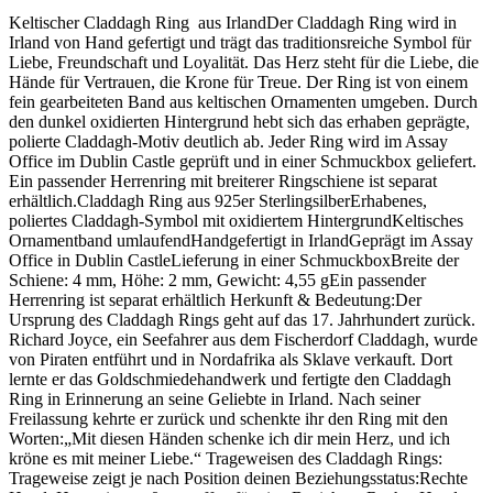
Keltischer Claddagh Ring aus IrlandDer Claddagh Ring wird in
Irland von Hand gefertigt und trägt das traditionsreiche Symbol für
Liebe, Freundschaft und Loyalität. Das Herz steht für die Liebe, die
Hände für Vertrauen, die Krone für Treue. Der Ring ist von einem
fein gearbeiteten Band aus keltischen Ornamenten umgeben. Durch
den dunkel oxidierten Hintergrund hebt sich das erhaben geprägte,
polierte Claddagh-Motiv deutlich ab. Jeder Ring wird im Assay
Office im Dublin Castle geprüft und in einer Schmuckbox geliefert.
Ein passender Herrenring mit breiterer Ringschiene ist separat
erhältlich.Claddagh Ring aus 925er SterlingsilberErhabenes,
poliertes Claddagh-Symbol mit oxidiertem HintergrundKeltisches
Ornamentband umlaufendHandgefertigt in IrlandGeprägt im Assay
Office in Dublin CastleLieferung in einer SchmuckboxBreite der
Schiene: 4 mm, Höhe: 2 mm, Gewicht: 4,55 gEin passender
Herrenring ist separat erhältlich Herkunft & Bedeutung:Der
Ursprung des Claddagh Rings geht auf das 17. Jahrhundert zurück.
Richard Joyce, ein Seefahrer aus dem Fischerdorf Claddagh, wurde
von Piraten entführt und in Nordafrika als Sklave verkauft. Dort
lernte er das Goldschmiedehandwerk und fertigte den Claddagh
Ring in Erinnerung an seine Geliebte in Irland. Nach seiner
Freilassung kehrte er zurück und schenkte ihr den Ring mit den
Worten:„Mit diesen Händen schenke ich dir mein Herz, und ich
kröne es mit meiner Liebe.“ Trageweisen des Claddagh Rings:
Trageweise zeigt je nach Position deinen Beziehungsstatus:Rechte