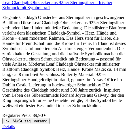
Leaf Claddagh Ohrstecker aus 925er Sterlingsilber – Irischer
Schmuck mit Symbolkraft
Elegante Claddagh Ohrstecker aus Sterlingsilber in geschwungener
Blattform Diese Leaf Claddagh Ohrstecker aus 925er Sterlingsilber
verbinden klare Linien mit tiefer Bedeutung. Die stilisierte Blattform
verleiht dem klassischen Claddagh-Symbol – Herz, Hände und
Krone – einen modernen Rahmen. Das Herz steht für Liebe, die
Hände für Freundschaft und die Krone für Treue. In Irland ist dieses
Symbol seit Jahrhunderten ein Ausdruck enger Verbundenheit. Die
zurückhaltende Gestaltung und die kraftvolle Symbolik machen die
Ohrstecker zu einem Schmuckstück mit Bedeutung – passend für
viele Anlässe. Moderne Leaf Claddagh Ohrstecker mit stilisierter
Blattform Claddagh-Symbol: Herz, Hände, Krone Maße: ca. 14 mm
lang, ca. 8 mm breit Verschluss: Butterfly Material: 925er
Sterlingsilber Handgefertigt in Irland, gepunzt im Assay Office im
Dublin Castle Lieferung in hochwertiger Schmuckbox Die
Geschichte des Claddagh reicht rund 300 Jahre zurück. Inspiriert
vom Leben des Silberschmieds Richard Joyce aus Galway, der den
Ring ursprünglich für seine Geliebte fertigte, ist das Symbol heute
weltweit ein fester Bestandteil irischer Schmuckkultur.
Regulärer Preis:
89,90 €
inkl. MwSt. zzgl. Versand
Details