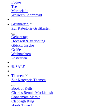
Fudge
Tee
Marmelade
Walker’s Shortbread
Grußkarten
Zur Kategorie Grußkarten
Geburtstag
Hochzeit & Verlobung
Glückwünsche
Grüße
Weihnachten
Postkarten
% SALE
Themen
Zur Kategorie Themen
Book of Kells
Charles Rennie Mackintosh
Connemara Marble
Claddagh Ring
Harris Tweed