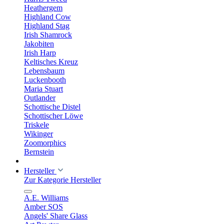
Heathergem
Highland Cow
Highland Stag
Irish Shamrock
Jakobiten
Irish Harp
Keltisches Kreuz
Lebensbaum
Luckenbooth
Maria Stuart
Outlander
Schottische Distel
Schottischer Löwe
Triskele
Wikinger
Zoomorphics
Bernstein
Hersteller
Zur Kategorie Hersteller
A.E. Williams
Amber SOS
Angels' Share Glass