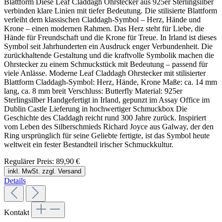
Blattform Diese Leaf Claddagh Ohrstecker aus 925er Sterlingsilber
verbinden klare Linien mit tiefer Bedeutung. Die stilisierte Blattform
verleiht dem klassischen Claddagh-Symbol – Herz, Hände und
Krone – einen modernen Rahmen. Das Herz steht für Liebe, die
Hände für Freundschaft und die Krone für Treue. In Irland ist dieses
Symbol seit Jahrhunderten ein Ausdruck enger Verbundenheit. Die
zurückhaltende Gestaltung und die kraftvolle Symbolik machen die
Ohrstecker zu einem Schmuckstück mit Bedeutung – passend für
viele Anlässe. Moderne Leaf Claddagh Ohrstecker mit stilisierter
Blattform Claddagh-Symbol: Herz, Hände, Krone Maße: ca. 14 mm
lang, ca. 8 mm breit Verschluss: Butterfly Material: 925er
Sterlingsilber Handgefertigt in Irland, gepunzt im Assay Office im
Dublin Castle Lieferung in hochwertiger Schmuckbox Die
Geschichte des Claddagh reicht rund 300 Jahre zurück. Inspiriert
vom Leben des Silberschmieds Richard Joyce aus Galway, der den
Ring ursprünglich für seine Geliebte fertigte, ist das Symbol heute
weltweit ein fester Bestandteil irischer Schmuckkultur.
Regulärer Preis:
89,90 €
inkl. MwSt. zzgl. Versand
Details
Kontakt