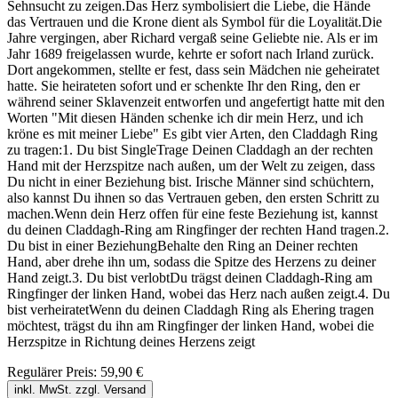
Sehnsucht zu zeigen.Das Herz symbolisiert die Liebe, die Hände
das Vertrauen und die Krone dient als Symbol für die Loyalität.Die
Jahre vergingen, aber Richard vergaß seine Geliebte nie. Als er im
Jahr 1689 freigelassen wurde, kehrte er sofort nach Irland zurück.
Dort angekommen, stellte er fest, dass sein Mädchen nie geheiratet
hatte. Sie heirateten sofort und er schenkte Ihr den Ring, den er
während seiner Sklavenzeit entworfen und angefertigt hatte mit den
Worten "Mit diesen Händen schenke ich dir mein Herz, und ich
kröne es mit meiner Liebe" Es gibt vier Arten, den Claddagh Ring
zu tragen:1. Du bist SingleTrage Deinen Claddagh an der rechten
Hand mit der Herzspitze nach außen, um der Welt zu zeigen, dass
Du nicht in einer Beziehung bist. Irische Männer sind schüchtern,
also kannst Du ihnen so das Vertrauen geben, den ersten Schritt zu
machen.Wenn dein Herz offen für eine feste Beziehung ist, kannst
du deinen Claddagh-Ring am Ringfinger der rechten Hand tragen.2.
Du bist in einer BeziehungBehalte den Ring an Deiner rechten
Hand, aber drehe ihn um, sodass die Spitze des Herzens zu deiner
Hand zeigt.3. Du bist verlobtDu trägst deinen Claddagh-Ring am
Ringfinger der linken Hand, wobei das Herz nach außen zeigt.4. Du
bist verheiratetWenn du deinen Claddagh Ring als Ehering tragen
möchtest, trägst du ihn am Ringfinger der linken Hand, wobei die
Herzspitze in Richtung deines Herzens zeigt
Regulärer Preis:
59,90 €
inkl. MwSt. zzgl. Versand