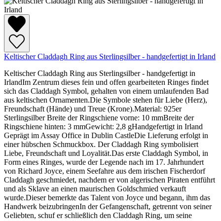
Keltischer Claddagh Ring aus Sterlingsilber - handgefertigt in Irland
Keltischer Claddagh Ring aus Sterlingsilber - handgefertigt in
IrlandIm Zentrum dieses fein und offen gearbeiteten Ringes findet
sich das Claddagh Symbol, gehalten von einem umlaufenden Bad
aus keltischen Ornamenten.Die Symbole stehen für Liebe (Herz),
Freundschaft (Hände) und Treue (Krone).Material: 925er
Sterlingsilber Breite der Ringschiene vorne: 10 mmBreite der
Ringschiene hinten: 3 mmGewicht: 2,8 gHandgefertigt in Irland
Geprägt im Assay Office in Dublin CastleDie Lieferung erfolgt in
einer hübschen Schmuckbox. Der Claddagh Ring symbolisiert
Liebe, Freundschaft und Loyalität.Das erste Claddagh Symbol, in
Form eines Ringes, wurde der Legende nach im 17. Jahrhundert
von Richard Joyce, einem Seefahre aus dem irischen Fischerdorf
Claddagh geschmiedet, nachdem er von algerischen Piraten entführt
und als Sklave an einen maurischen Goldschmied verkauft
wurde.Dieser bemerkte das Talent von Joyce und begann, ihm das
Handwerk beizubringenIn der Gefangenschaft, getrennt von seiner
Geliebten, schuf er schließlich den Claddagh Ring, um seine