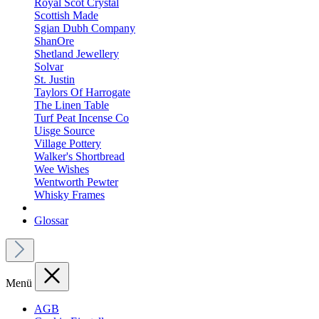
Royal Scot Crystal
Scottish Made
Sgian Dubh Company
ShanOre
Shetland Jewellery
Solvar
St. Justin
Taylors Of Harrogate
The Linen Table
Turf Peat Incense Co
Uisge Source
Village Pottery
Walker's Shortbread
Wee Wishes
Wentworth Pewter
Whisky Frames
Glossar
Menü
AGB