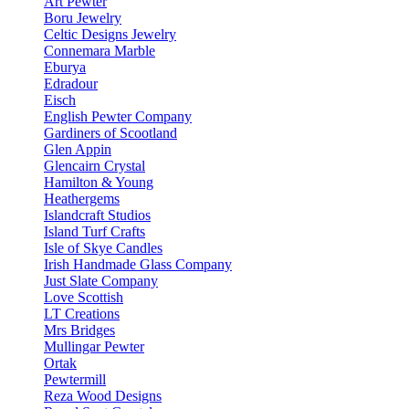
Art Pewter
Boru Jewelry
Celtic Designs Jewelry
Connemara Marble
Eburya
Edradour
Eisch
English Pewter Company
Gardiners of Scootland
Glen Appin
Glencairn Crystal
Hamilton & Young
Heathergems
Islandcraft Studios
Island Turf Crafts
Isle of Skye Candles
Irish Handmade Glass Company
Just Slate Company
Love Scottish
LT Creations
Mrs Bridges
Mullingar Pewter
Ortak
Pewtermill
Reza Wood Designs