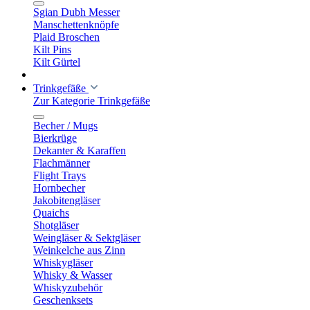
Sgian Dubh Messer
Manschettenknöpfe
Plaid Broschen
Kilt Pins
Kilt Gürtel
Trinkgefäße
Zur Kategorie Trinkgefäße
Becher / Mugs
Bierkrüge
Dekanter & Karaffen
Flachmänner
Flight Trays
Hornbecher
Jakobitengläser
Quaichs
Shotgläser
Weingläser & Sektgläser
Weinkelche aus Zinn
Whiskygläser
Whisky & Wasser
Whiskyzubehör
Geschenksets