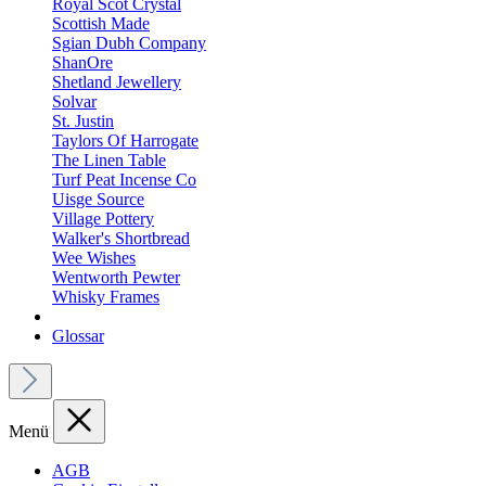
Royal Scot Crystal
Scottish Made
Sgian Dubh Company
ShanOre
Shetland Jewellery
Solvar
St. Justin
Taylors Of Harrogate
The Linen Table
Turf Peat Incense Co
Uisge Source
Village Pottery
Walker's Shortbread
Wee Wishes
Wentworth Pewter
Whisky Frames
Glossar
Menü
AGB