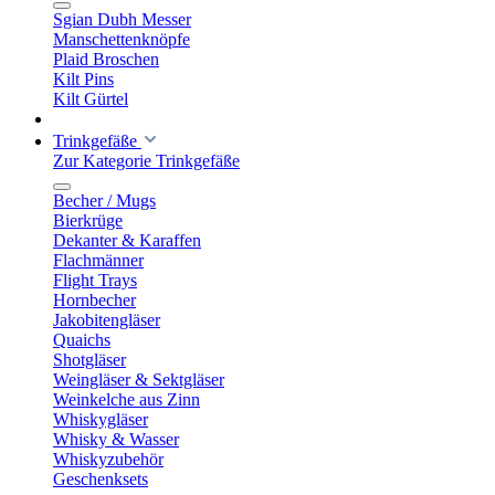
Sgian Dubh Messer
Manschettenknöpfe
Plaid Broschen
Kilt Pins
Kilt Gürtel
Trinkgefäße
Zur Kategorie Trinkgefäße
Becher / Mugs
Bierkrüge
Dekanter & Karaffen
Flachmänner
Flight Trays
Hornbecher
Jakobitengläser
Quaichs
Shotgläser
Weingläser & Sektgläser
Weinkelche aus Zinn
Whiskygläser
Whisky & Wasser
Whiskyzubehör
Geschenksets