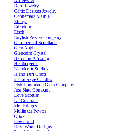
Art Pewter
Boru Jewelry
Celtic Designs Jewelry
Connemara Marble
Eburya
Edradour
Eisch
English Pewter Company
Gardiners of Scootland
Glen Appin
Glencairn Crystal
Hamilton & Young
Heathergems
Islandcraft Studios
Island Turf Crafts
Isle of Skye Candles
Irish Handmade Glass Company
Just Slate Company
Love Scottish
LT Creations
Mrs Bridges
Mullingar Pewter
Ortak
Pewtermill
Reza Wood Designs