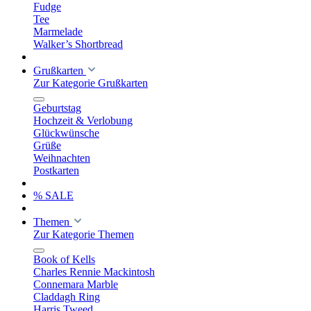
Fudge
Tee
Marmelade
Walker’s Shortbread
Grußkarten
Zur Kategorie Grußkarten
Geburtstag
Hochzeit & Verlobung
Glückwünsche
Grüße
Weihnachten
Postkarten
% SALE
Themen
Zur Kategorie Themen
Book of Kells
Charles Rennie Mackintosh
Connemara Marble
Claddagh Ring
Harris Tweed