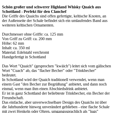
Schön großer und schwerer Highland Whisky Quaich aus
Schottland - Perfekt für den Clanchef
Die Griffe des Quaichs sind offen gefertigte, keltische Knoten, an
der Außenseite der Schale befindet sich ein umlaufendes Band aus
weiteren keltischen Ornamenten.
Durchmesser ohne Griffe: ca. 125 mm
Von Griff zu Griff: ca. 200 mm
Höhe: 62 mm
Inhalt: ca. 350 ml
Material: Edelstahl verchromt
Handgefertigt in Schottland
Das Wort "Quaich" (gesprochen "kwäich") leitet sich vom gälischen
Wort "Cuach" ab, das "flacher Becher" oder "Trinkbecher"
bedeutet.
In Schottland wird der Quaich traditionell verwendet, wenn man
einem Gast "den Becher zur Begrüßung" anbietet, und dann noch
einmal, wenn man ihm einen Abschiedsdrink anbietet.
Er ist in ganz Schottland der beliebteste Trinkbecher, ein Becher der
Freundschaft.
Das einfache, aber unverwechselbare Design des Quaichs ist über
die Jahrhunderte hinweg unverändert geblieben - eine flache Schale
mit zwei Henkeln oder Ohren, umgangssprachlich als "lugs"