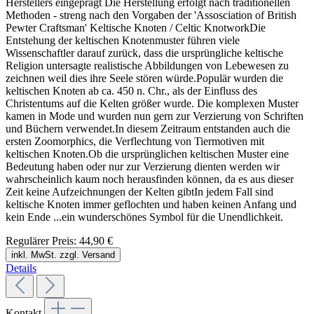
Herstellers eingeprägt Die Herstellung erfolgt nach traditionellen
Methoden - streng nach den Vorgaben der 'Assosciation of British
Pewter Craftsman' Keltische Knoten / Celtic KnotworkDie
Entstehung der keltischen Knotenmuster führen viele
Wissenschaftler darauf zurück, dass die ursprüngliche keltische
Religion untersagte realistische Abbildungen von Lebewesen zu
zeichnen weil dies ihre Seele stören würde.Populär wurden die
keltischen Knoten ab ca. 450 n. Chr., als der Einfluss des
Christentums auf die Kelten größer wurde. Die komplexen Muster
kamen in Mode und wurden nun gern zur Verzierung von Schriften
und Büchern verwendet.In diesem Zeitraum entstanden auch die
ersten Zoomorphics, die Verflechtung von Tiermotiven mit
keltischen Knoten.Ob die ursprünglichen keltischen Muster eine
Bedeutung haben oder nur zur Verzierung dienten werden wir
wahrscheinlich kaum noch herausfinden können, da es aus dieser
Zeit keine Aufzeichnungen der Kelten gibtIn jedem Fall sind
keltische Knoten immer geflochten und haben keinen Anfang und
kein Ende ...ein wunderschönes Symbol für die Unendlichkeit.
Regulärer Preis:
44,90 €
inkl. MwSt. zzgl. Versand
Details
Kontakt