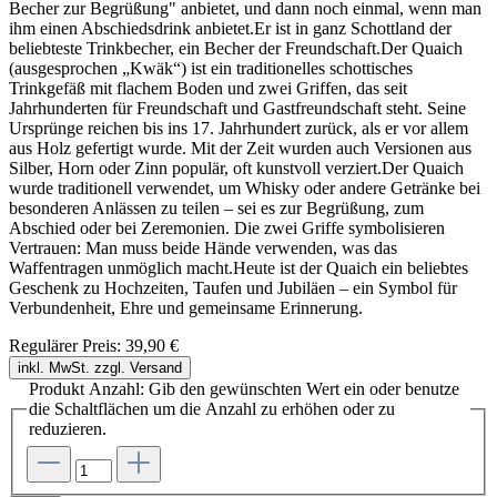
Becher zur Begrüßung" anbietet, und dann noch einmal, wenn man
ihm einen Abschiedsdrink anbietet.Er ist in ganz Schottland der
beliebteste Trinkbecher, ein Becher der Freundschaft.Der Quaich
(ausgesprochen „Kwäk“) ist ein traditionelles schottisches
Trinkgefäß mit flachem Boden und zwei Griffen, das seit
Jahrhunderten für Freundschaft und Gastfreundschaft steht. Seine
Ursprünge reichen bis ins 17. Jahrhundert zurück, als er vor allem
aus Holz gefertigt wurde. Mit der Zeit wurden auch Versionen aus
Silber, Horn oder Zinn populär, oft kunstvoll verziert.Der Quaich
wurde traditionell verwendet, um Whisky oder andere Getränke bei
besonderen Anlässen zu teilen – sei es zur Begrüßung, zum
Abschied oder bei Zeremonien. Die zwei Griffe symbolisieren
Vertrauen: Man muss beide Hände verwenden, was das
Waffentragen unmöglich macht.Heute ist der Quaich ein beliebtes
Geschenk zu Hochzeiten, Taufen und Jubiläen – ein Symbol für
Verbundenheit, Ehre und gemeinsame Erinnerung.
Regulärer Preis:
39,90 €
inkl. MwSt. zzgl. Versand
Produkt Anzahl: Gib den gewünschten Wert ein oder benutze
die Schaltflächen um die Anzahl zu erhöhen oder zu
reduzieren.