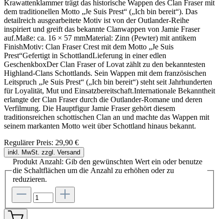
Krawattenklammer trägt das historische Wappen des Clan Fraser mit
dem traditionellen Motto „Je Suis Prest“ („Ich bin bereit“). Das
detailreich ausgearbeitete Motiv ist von der Outlander-Reihe
inspiriert und greift das bekannte Clanwappen von Jamie Fraser
auf.Maße: ca. 16 × 57 mmMaterial: Zinn (Pewter) mit antikem
FinishMotiv: Clan Fraser Crest mit dem Motto „Je Suis
Prest“Gefertigt in SchottlandLieferung in einer edlen
GeschenkboxDer Clan Fraser of Lovat zählt zu den bekanntesten
Highland-Clans Schottlands. Sein Wappen mit dem französischen
Leitspruch „Je Suis Prest“ („Ich bin bereit“) steht seit Jahrhunderten
für Loyalität, Mut und Einsatzbereitschaft.Internationale Bekanntheit
erlangte der Clan Fraser durch die Outlander-Romane und deren
Verfilmung. Die Hauptfigur Jamie Fraser gehört diesem
traditionsreichen schottischen Clan an und machte das Wappen mit
seinem markanten Motto weit über Schottland hinaus bekannt.
Regulärer Preis:
29,90 €
inkl. MwSt. zzgl. Versand
Produkt Anzahl: Gib den gewünschten Wert ein oder benutze
die Schaltflächen um die Anzahl zu erhöhen oder zu
reduzieren.