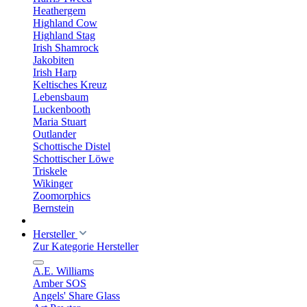
Heathergem
Highland Cow
Highland Stag
Irish Shamrock
Jakobiten
Irish Harp
Keltisches Kreuz
Lebensbaum
Luckenbooth
Maria Stuart
Outlander
Schottische Distel
Schottischer Löwe
Triskele
Wikinger
Zoomorphics
Bernstein
Hersteller
Zur Kategorie Hersteller
A.E. Williams
Amber SOS
Angels' Share Glass