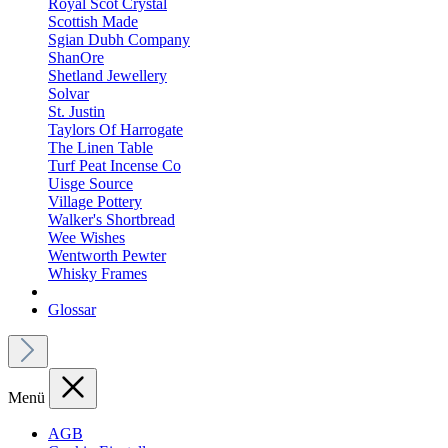
Royal Scot Crystal
Scottish Made
Sgian Dubh Company
ShanOre
Shetland Jewellery
Solvar
St. Justin
Taylors Of Harrogate
The Linen Table
Turf Peat Incense Co
Uisge Source
Village Pottery
Walker's Shortbread
Wee Wishes
Wentworth Pewter
Whisky Frames
Glossar
Menü
AGB