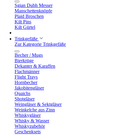
Sgian Dubh Messer
Manschettenknöpfe
Plaid Broschen
Kilt Pins
Kilt Gürtel
Trinkgefäße
Zur Kategorie Trinkgefäße
Becher / Mugs
Bierkrüge
Dekanter & Karaffen
Flachmänner
Flight Trays
Hornbecher
Jakobitengläser
Quaichs
Shotgläser
Weingläser & Sektgläser
Weinkelche aus Zinn
Whiskygläser
Whisky & Wasser
Whiskyzubehör
Geschenksets