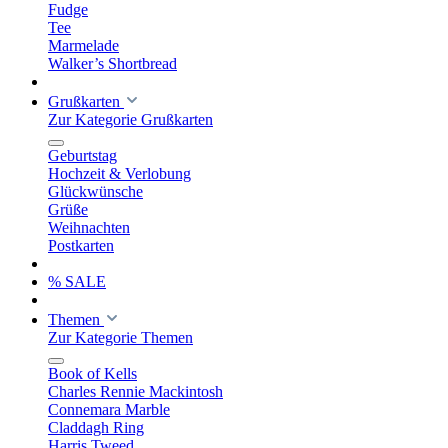
Fudge
Tee
Marmelade
Walker’s Shortbread
Grußkarten
Zur Kategorie Grußkarten
Geburtstag
Hochzeit & Verlobung
Glückwünsche
Grüße
Weihnachten
Postkarten
% SALE
Themen
Zur Kategorie Themen
Book of Kells
Charles Rennie Mackintosh
Connemara Marble
Claddagh Ring
Harris Tweed