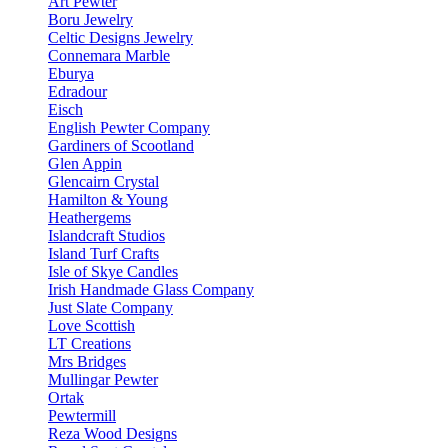
Art Pewter
Boru Jewelry
Celtic Designs Jewelry
Connemara Marble
Eburya
Edradour
Eisch
English Pewter Company
Gardiners of Scootland
Glen Appin
Glencairn Crystal
Hamilton & Young
Heathergems
Islandcraft Studios
Island Turf Crafts
Isle of Skye Candles
Irish Handmade Glass Company
Just Slate Company
Love Scottish
LT Creations
Mrs Bridges
Mullingar Pewter
Ortak
Pewtermill
Reza Wood Designs