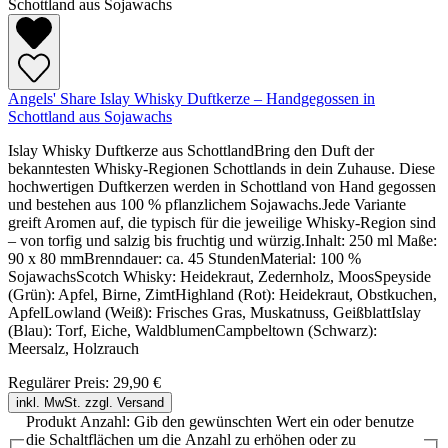
Angels' Share Islay Whisky Duftkerze – Handgegossen in
Schottland aus Sojawachs
Islay Whisky Duftkerze aus SchottlandBring den Duft der
bekanntesten Whisky-Regionen Schottlands in dein Zuhause. Diese
hochwertigen Duftkerzen werden in Schottland von Hand gegossen
und bestehen aus 100 % pflanzlichem Sojawachs.Jede Variante
greift Aromen auf, die typisch für die jeweilige Whisky-Region sind
– von torfig und salzig bis fruchtig und würzig.Inhalt: 250 ml Maße:
90 x 80 mmBrenndauer: ca. 45 StundenMaterial: 100 %
SojawachsScotch Whisky: Heidekraut, Zedernholz, MoosSpeyside
(Grün): Apfel, Birne, ZimtHighland (Rot): Heidekraut, Obstkuchen,
ApfelLowland (Weiß): Frisches Gras, Muskatnuss, GeißblattIslay
(Blau): Torf, Eiche, WaldblumenCampbeltown (Schwarz):
Meersalz, Holzrauch
Regulärer Preis:
29,90 €
inkl. MwSt. zzgl. Versand
Produkt Anzahl: Gib den gewünschten Wert ein oder benutze
die Schaltflächen um die Anzahl zu erhöhen oder zu