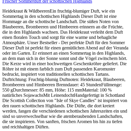
Frischer Sommerduft der schottischen Highlands
Heidekraut & WildbeerenEin fruchtig-blumiger Duft, wie ein
Sommertag in den schottischen Highlands Dieser Duft ist eine
Hommage an die schottische Landschaft. Die süßen Noten von
Blaubeeren, Brombeeren und Himbeeren erinnern an die Früchte,
die in den Highlands wachsen. Das Heidekraut verleiht dem Duft
einen floralen Touch und sorgt für eine warme und behagliche
Atmosphäre. Unser Bestseller - Der perfekte Duft für den Sommer
Dieser Duft ist perfekt für einen gemütlichen Abend auf der Veranda
oder im Garten. Er erinnert an einen Sommertag in den Highlands,
an dem man sich in der Sonne sonnt und die Vögel zwitschern hört.
Die Kerze wird in einer hochwertigen Geschenkröhre geliefert. Die
Röhre ist mit einem farblich zum Duft passenden Karomuster
bedruckt, inspiriert von traditionellen schottischen Tartans.
Duftrichtung: Fruchtig-blumig Duftnoten: Heidekraut, Blaubeeren,
Brombeeren und Himbeeren Brenndauer: 45 StundenFüllmenge:
550 gDurchmesser: 85 mm, Höhe: 115 mmMaterial: 100 %
natürliches SojawachsMit LeinendochtHandgefertigt in Schottland
Die Scottish Collection von "Isle of Skye Candles" ist inspiriert von
den rauen schottischen Highlands. Die Düfte, die dort kreiert
werden, fangen die verschiedenen schottischen Jahreszeiten ein und
sind so unverwechselbar wie die atemberaubenden Landschaften,
die sie inspirieren. Von sanften, frischen Aromen bis hin zu tiefen
und reichhaltigen Düften.