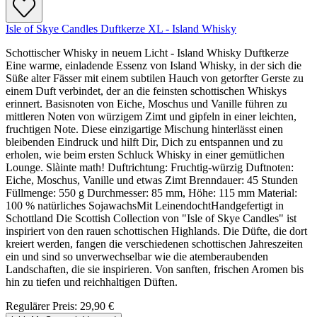
Isle of Skye Candles Duftkerze XL - Island Whisky
Schottischer Whisky in neuem Licht - Island Whisky Duftkerze
Eine warme, einladende Essenz von Island Whisky, in der sich die
Süße alter Fässer mit einem subtilen Hauch von getorfter Gerste zu
einem Duft verbindet, der an die feinsten schottischen Whiskys
erinnert. Basisnoten von Eiche, Moschus und Vanille führen zu
mittleren Noten von würzigem Zimt und gipfeln in einer leichten,
fruchtigen Note. Diese einzigartige Mischung hinterlässt einen
bleibenden Eindruck und hilft Dir, Dich zu entspannen und zu
erholen, wie beim ersten Schluck Whisky in einer gemütlichen
Lounge. Slàinte math! Duftrichtung: Fruchtig-würzig Duftnoten:
Eiche, Moschus, Vanille und etwas Zimt Brenndauer: 45 Stunden
Füllmenge: 550 g Durchmesser: 85 mm, Höhe: 115 mm Material:
100 % natürliches SojawachsMit LeinendochtHandgefertigt in
Schottland Die Scottish Collection von "Isle of Skye Candles" ist
inspiriert von den rauen schottischen Highlands. Die Düfte, die dort
kreiert werden, fangen die verschiedenen schottischen Jahreszeiten
ein und sind so unverwechselbar wie die atemberaubenden
Landschaften, die sie inspirieren. Von sanften, frischen Aromen bis
hin zu tiefen und reichhaltigen Düften.
Regulärer Preis:
29,90 €