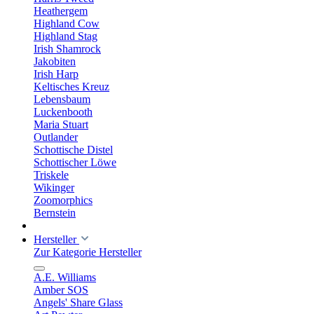
Heathergem
Highland Cow
Highland Stag
Irish Shamrock
Jakobiten
Irish Harp
Keltisches Kreuz
Lebensbaum
Luckenbooth
Maria Stuart
Outlander
Schottische Distel
Schottischer Löwe
Triskele
Wikinger
Zoomorphics
Bernstein
Hersteller
Zur Kategorie Hersteller
A.E. Williams
Amber SOS
Angels' Share Glass