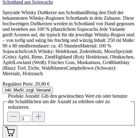
Schottland aus Sojawachs
Speyside Whisky Duftkerze aus SchottlandBring den Duft der
bekanntesten Whisky-Regionen Schottlands in dein Zuhause. Diese
hochwertigen Duftkerzen werden in Schottland von Hand gegossen
und bestehen aus 100 % pflanzlichem Sojawachs.Jede Variante
greift Aromen auf, die typisch für die jeweilige Whisky-Region sind
– von torfig und salzig bis fruchtig und würzig.Inhalt: 250 ml Maße:
90 x 80 mmBrenndauer: ca. 45 StundenMaterial: 100 %
SojawachsScotch Whisky: Heidekraut, Zedernholz, MoosSpeyside
(Grün): Apfel, Birne, ZimtHighland (Rot): Heidekraut, Obstkuchen,
ApfelLowland (Weiß): Frisches Gras, Muskatnuss, GeißblattIslay
(Blau): Torf, Eiche, WaldblumenCampbeltown (Schwarz):
Meersalz, Holzrauch
Regulärer Preis:
29,90 €
inkl. MwSt. zzgl. Versand
Produkt Anzahl: Gib den gewünschten Wert ein oder benutze
die Schaltflächen um die Anzahl zu erhöhen oder zu
reduzieren.