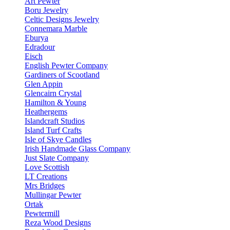
Art Pewter
Boru Jewelry
Celtic Designs Jewelry
Connemara Marble
Eburya
Edradour
Eisch
English Pewter Company
Gardiners of Scootland
Glen Appin
Glencairn Crystal
Hamilton & Young
Heathergems
Islandcraft Studios
Island Turf Crafts
Isle of Skye Candles
Irish Handmade Glass Company
Just Slate Company
Love Scottish
LT Creations
Mrs Bridges
Mullingar Pewter
Ortak
Pewtermill
Reza Wood Designs