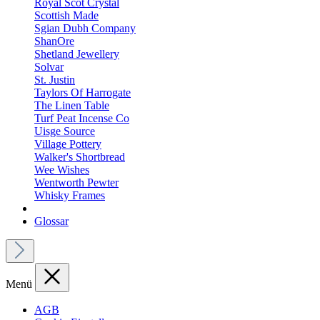
Royal Scot Crystal
Scottish Made
Sgian Dubh Company
ShanOre
Shetland Jewellery
Solvar
St. Justin
Taylors Of Harrogate
The Linen Table
Turf Peat Incense Co
Uisge Source
Village Pottery
Walker's Shortbread
Wee Wishes
Wentworth Pewter
Whisky Frames
Glossar
Menü
AGB