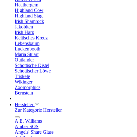
Heathergem
Highland Cow
Highland Stag
Irish Shamrock
Jakobiten
Irish Harp
Keltisches Kreuz
Lebensbaum
Luckenbooth
Maria Stuart
Outlander
Schottische Distel
Schottischer Löwe
Triskele
Wikinger
Zoomorphics
Bernstein
Hersteller
Zur Kategorie Hersteller
A.E. Williams
Amber SOS
Angels' Share Glass