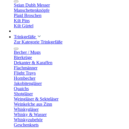
Sgian Dubh Messer
Manschettenknöpfe
Plaid Broschen
Kilt Pins
Kilt Gürtel
Trinkgefäße
Zur Kategorie Trinkgefäße
Becher / Mugs
Bierkrüge
Dekanter & Karaffen
Flachmänner
Flight Trays
Hornbecher
Jakobitengläser
Quaichs
Shotgläser
Weingläser & Sektgläser
Weinkelche aus Zinn
Whiskygläser
Whisky & Wasser
Whiskyzubehör
Geschenksets