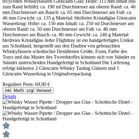
recycelten Whiskyfässern Glencairn Glas: Höhe: 115 mm Inhalt (bis
zum Rand befüllt): ca. 190 ml Durchmesser am oberen Rand: ca. 46
mm Durchmesser am Bauch: ca. 65 mm Durchmesser am Fuß: ca.
46 mm Gewicht: ca. 135 g Material: bleifreies Kristallglas Glencairn
Wasserkrug: Höhe: ca. 150 mm Inhalt: ca. 250 ml Durchmesser am
oberen Rand: ca. 50 mm Durchmesser am Fuß: ca. 46 mm
Durchmesser am Bauch: ca. 80 mm Gewicht: ca. 240 g Material:
bleifreies Kristallglas Jeder Flighttray ist ein handgefertigtes Unikat
aus Schottland, hergestellt aus den Dauben von gebrauchten
Whiskyfässern schottischer Destillerien Größe, Form, Farbe des
Trays und das Muster des Tweedstoffes können sich von Ständer zu
Ständer unterscheiden Handgefertigt in Schottland Die Lieferung
erfolgt inklusive 2 Glencairn Whisky Tasting Gläsern und 1
Glencairn Wasserkrug in Originalverpackung
Regulärer Preis:
69,90 €
inkl. MwSt. zzgl. Versand
Details