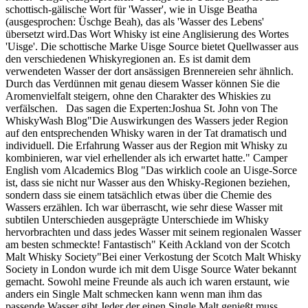
schottisch-gälische Wort für 'Wasser', wie in Uisge Beatha
(ausgesprochen: Üschge Beah), das als 'Wasser des Lebens'
übersetzt wird.Das Wort Whisky ist eine Anglisierung des Wortes
'Uisge'. Die schottische Marke Uisge Source bietet Quellwasser aus
den verschiedenen Whiskyregionen an. Es ist damit dem
verwendeten Wasser der dort ansässigen Brennereien sehr ähnlich.
Durch das Verdünnen mit genau diesem Wasser können Sie die
Aromenvielfalt steigern, ohne den Charakter des Whiskies zu
verfälschen. Das sagen die Experten:Joshua St. John von The
WhiskyWash Blog"Die Auswirkungen des Wassers jeder Region
auf den entsprechenden Whisky waren in der Tat dramatisch und
individuell. Die Erfahrung Wasser aus der Region mit Whisky zu
kombinieren, war viel erhellender als ich erwartet hatte." Camper
English vom Alcademics Blog "Das wirklich coole an Uisge-Sorce
ist, dass sie nicht nur Wasser aus den Whisky-Regionen beziehen,
sondern dass sie einem tatsächlich etwas über die Chemie des
Wassers erzählen. Ich war überrascht, wie sehr diese Wasser mit
subtilen Unterschieden ausgeprägte Unterschiede im Whisky
hervorbrachten und dass jedes Wasser mit seinem regionalen Wasser
am besten schmeckte! Fantastisch" Keith Ackland von der Scotch
Malt Whisky Society"Bei einer Verkostung der Scotch Malt Whisky
Society in London wurde ich mit dem Uisge Source Water bekannt
gemacht. Sowohl meine Freunde als auch ich waren erstaunt, wie
anders ein Single Malt schmecken kann wenn man ihm das
passende Wasser gibt.Jeder der einen Single Malt genießt muss