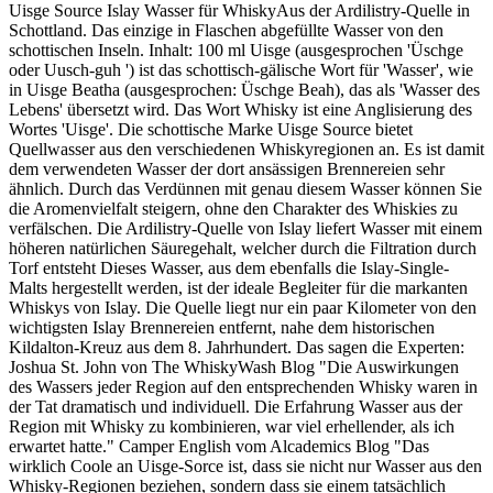
Uisge Source Islay Wasser für WhiskyAus der Ardilistry-Quelle in
Schottland. Das einzige in Flaschen abgefüllte Wasser von den
schottischen Inseln. Inhalt: 100 ml Uisge (ausgesprochen 'Üschge
oder Uusch-guh ') ist das schottisch-gälische Wort für 'Wasser', wie
in Uisge Beatha (ausgesprochen: Üschge Beah), das als 'Wasser des
Lebens' übersetzt wird. Das Wort Whisky ist eine Anglisierung des
Wortes 'Uisge'. Die schottische Marke Uisge Source bietet
Quellwasser aus den verschiedenen Whiskyregionen an. Es ist damit
dem verwendeten Wasser der dort ansässigen Brennereien sehr
ähnlich. Durch das Verdünnen mit genau diesem Wasser können Sie
die Aromenvielfalt steigern, ohne den Charakter des Whiskies zu
verfälschen. Die Ardilistry-Quelle von Islay liefert Wasser mit einem
höheren natürlichen Säuregehalt, welcher durch die Filtration durch
Torf entsteht Dieses Wasser, aus dem ebenfalls die Islay-Single-
Malts hergestellt werden, ist der ideale Begleiter für die markanten
Whiskys von Islay. Die Quelle liegt nur ein paar Kilometer von den
wichtigsten Islay Brennereien entfernt, nahe dem historischen
Kildalton-Kreuz aus dem 8. Jahrhundert. Das sagen die Experten:
Joshua St. John von The WhiskyWash Blog "Die Auswirkungen
des Wassers jeder Region auf den entsprechenden Whisky waren in
der Tat dramatisch und individuell. Die Erfahrung Wasser aus der
Region mit Whisky zu kombinieren, war viel erhellender, als ich
erwartet hatte." Camper English vom Alcademics Blog "Das
wirklich Coole an Uisge-Sorce ist, dass sie nicht nur Wasser aus den
Whisky-Regionen beziehen, sondern dass sie einem tatsächlich