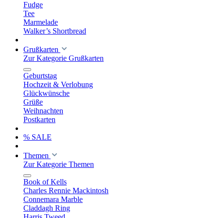
Fudge
Tee
Marmelade
Walker’s Shortbread
Grußkarten
Zur Kategorie Grußkarten
Geburtstag
Hochzeit & Verlobung
Glückwünsche
Grüße
Weihnachten
Postkarten
% SALE
Themen
Zur Kategorie Themen
Book of Kells
Charles Rennie Mackintosh
Connemara Marble
Claddagh Ring
Harris Tweed