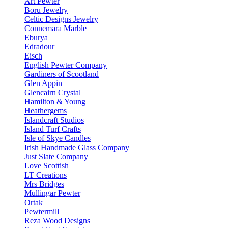
Art Pewter
Boru Jewelry
Celtic Designs Jewelry
Connemara Marble
Eburya
Edradour
Eisch
English Pewter Company
Gardiners of Scootland
Glen Appin
Glencairn Crystal
Hamilton & Young
Heathergems
Islandcraft Studios
Island Turf Crafts
Isle of Skye Candles
Irish Handmade Glass Company
Just Slate Company
Love Scottish
LT Creations
Mrs Bridges
Mullingar Pewter
Ortak
Pewtermill
Reza Wood Designs