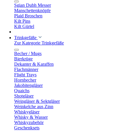
Sgian Dubh Messer
Manschettenknöpfe
Plaid Broschen
Kilt Pins
Kilt Gürtel
Trinkgefäße
Zur Kategorie Trinkgefäße
Becher / Mugs
Bierkrüge
Dekanter & Karaffen
Flachmänner
Flight Trays
Hornbecher
Jakobitengläser
Quaichs
Shotgläser
Weingläser & Sektgläser
Weinkelche aus Zinn
Whiskygläser
Whisky & Wasser
Whiskyzubehör
Geschenksets