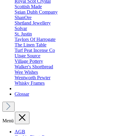
Royal Scot Crystal
Scottish Made
Sgian Dubh Company
ShanOre
Shetland Jewellery
Solvar
St. Justin
Taylors Of Harrogate
The Linen Table
Turf Peat Incense Co
Uisge Source
Village Pottery
Walker's Shortbread
Wee Wishes
Wentworth Pewter
Whisky Frames
Glossar
Menü
AGB