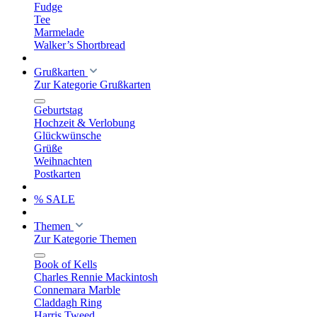
Fudge
Tee
Marmelade
Walker’s Shortbread
Grußkarten
Zur Kategorie Grußkarten
Geburtstag
Hochzeit & Verlobung
Glückwünsche
Grüße
Weihnachten
Postkarten
% SALE
Themen
Zur Kategorie Themen
Book of Kells
Charles Rennie Mackintosh
Connemara Marble
Claddagh Ring
Harris Tweed