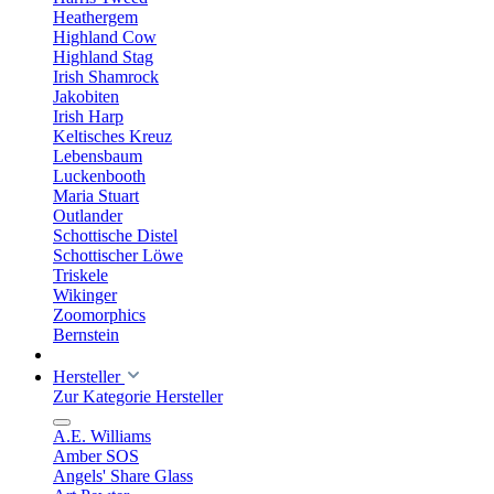
Heathergem
Highland Cow
Highland Stag
Irish Shamrock
Jakobiten
Irish Harp
Keltisches Kreuz
Lebensbaum
Luckenbooth
Maria Stuart
Outlander
Schottische Distel
Schottischer Löwe
Triskele
Wikinger
Zoomorphics
Bernstein
Hersteller
Zur Kategorie Hersteller
A.E. Williams
Amber SOS
Angels' Share Glass