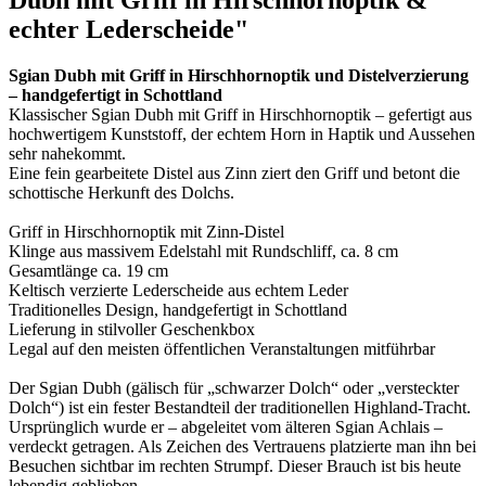
Dubh mit Griff in Hirschhornoptik &
echter Lederscheide"
Sgian Dubh mit Griff in Hirschhornoptik und Distelverzierung
– handgefertigt in Schottland
Klassischer Sgian Dubh mit Griff in Hirschhornoptik – gefertigt aus
hochwertigem Kunststoff, der echtem Horn in Haptik und Aussehen
sehr nahekommt.
Eine fein gearbeitete Distel aus Zinn ziert den Griff und betont die
schottische Herkunft des Dolchs.
Griff in Hirschhornoptik mit Zinn-Distel
Klinge aus massivem Edelstahl mit Rundschliff, ca. 8 cm
Gesamtlänge ca. 19 cm
Keltisch verzierte Lederscheide aus echtem Leder
Traditionelles Design, handgefertigt in Schottland
Lieferung in stilvoller Geschenkbox
Legal auf den meisten öffentlichen Veranstaltungen mitführbar
Der Sgian Dubh (gälisch für „schwarzer Dolch“ oder „versteckter
Dolch“) ist ein fester Bestandteil der traditionellen Highland-Tracht.
Ursprünglich wurde er – abgeleitet vom älteren Sgian Achlais –
verdeckt getragen. Als Zeichen des Vertrauens platzierte man ihn bei
Besuchen sichtbar im rechten Strumpf. Dieser Brauch ist bis heute
lebendig geblieben.