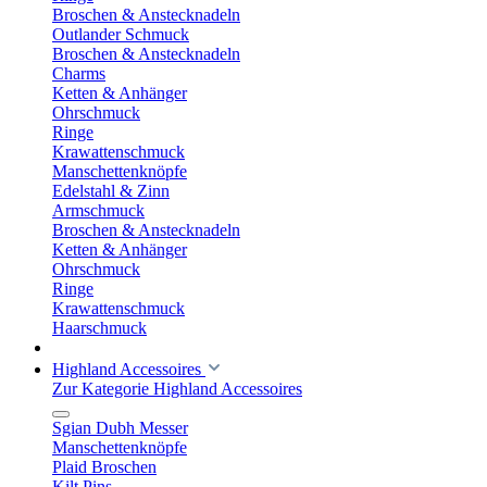
Broschen & Anstecknadeln
Outlander Schmuck
Broschen & Anstecknadeln
Charms
Ketten & Anhänger
Ohrschmuck
Ringe
Krawattenschmuck
Manschettenknöpfe
Edelstahl & Zinn
Armschmuck
Broschen & Anstecknadeln
Ketten & Anhänger
Ohrschmuck
Ringe
Krawattenschmuck
Haarschmuck
Highland Accessoires
Zur Kategorie Highland Accessoires
Sgian Dubh Messer
Manschettenknöpfe
Plaid Broschen
Kilt Pins