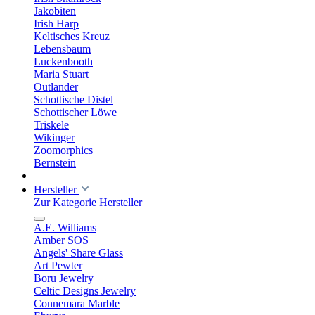
Jakobiten
Irish Harp
Keltisches Kreuz
Lebensbaum
Luckenbooth
Maria Stuart
Outlander
Schottische Distel
Schottischer Löwe
Triskele
Wikinger
Zoomorphics
Bernstein
Hersteller
Zur Kategorie Hersteller
A.E. Williams
Amber SOS
Angels' Share Glass
Art Pewter
Boru Jewelry
Celtic Designs Jewelry
Connemara Marble