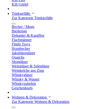
Kilt Gürtel
Trinkgefäße
Zur Kategorie Trinkgefäße
Becher / Mugs
Bierkrüge
Dekanter & Karaffen
Flachmänner
Flight Trays
Hornbecher
Jakobitengläser
Quaichs
Shotgläser
Weingläser & Sektgläser
Weinkelche aus Zinn
Whiskygläser
Whisky & Wasser
Whiskyzubehör
Geschenksets
Wohnen & Dekoration
Zur Kategorie Wohnen & Dekoration