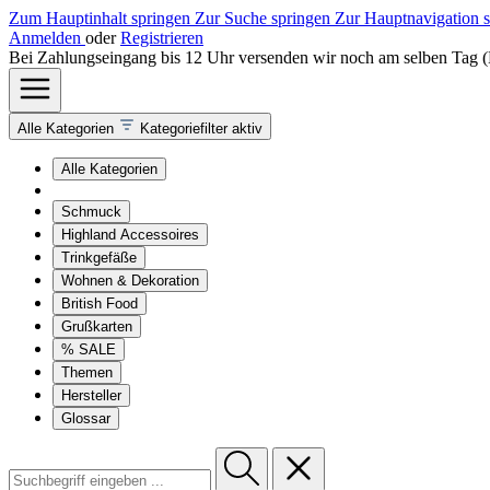
Zum Hauptinhalt springen
Zur Suche springen
Zur Hauptnavigation 
Anmelden
oder
Registrieren
Bei Zahlungseingang bis 12 Uhr versenden wir noch am selben Tag 
Alle Kategorien
Kategoriefilter aktiv
Alle Kategorien
Schmuck
Highland Accessoires
Trinkgefäße
Wohnen & Dekoration
British Food
Grußkarten
% SALE
Themen
Hersteller
Glossar