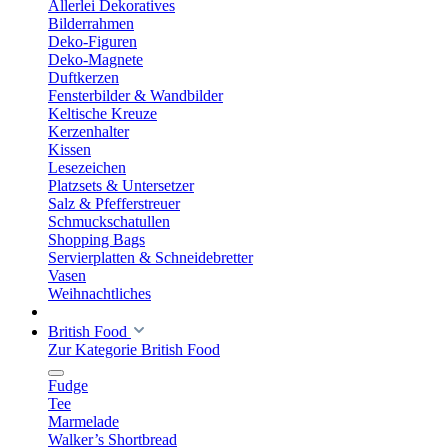
Allerlei Dekoratives
Bilderrahmen
Deko-Figuren
Deko-Magnete
Duftkerzen
Fensterbilder & Wandbilder
Keltische Kreuze
Kerzenhalter
Kissen
Lesezeichen
Platzsets & Untersetzer
Salz & Pfefferstreuer
Schmuckschatullen
Shopping Bags
Servierplatten & Schneidebretter
Vasen
Weihnachtliches
British Food
Zur Kategorie British Food
Fudge
Tee
Marmelade
Walker’s Shortbread