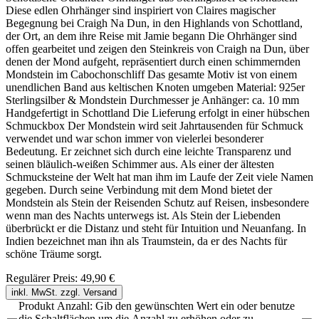
Diese edlen Ohrhänger sind inspiriert von Claires magischer
Begegnung bei Craigh Na Dun, in den Highlands von Schottland,
der Ort, an dem ihre Reise mit Jamie begann Die Ohrhänger sind
offen gearbeitet und zeigen den Steinkreis von Craigh na Dun, über
denen der Mond aufgeht, repräsentiert durch einen schimmernden
Mondstein im Cabochonschliff Das gesamte Motiv ist von einem
unendlichen Band aus keltischen Knoten umgeben Material: 925er
Sterlingsilber & Mondstein Durchmesser je Anhänger: ca. 10 mm
Handgefertigt in Schottland Die Lieferung erfolgt in einer hübschen
Schmuckbox Der Mondstein wird seit Jahrtausenden für Schmuck
verwendet und war schon immer von vielerlei besonderer
Bedeutung. Er zeichnet sich durch eine leichte Transparenz und
seinen bläulich-weißen Schimmer aus. Als einer der ältesten
Schmucksteine der Welt hat man ihm im Laufe der Zeit viele Namen
gegeben. Durch seine Verbindung mit dem Mond bietet der
Mondstein als Stein der Reisenden Schutz auf Reisen, insbesondere
wenn man des Nachts unterwegs ist. Als Stein der Liebenden
überbrückt er die Distanz und steht für Intuition und Neuanfang. In
Indien bezeichnet man ihn als Traumstein, da er des Nachts für
schöne Träume sorgt.
Regulärer Preis:
49,90 €
inkl. MwSt. zzgl. Versand
Produkt Anzahl: Gib den gewünschten Wert ein oder benutze
die Schaltflächen um die Anzahl zu erhöhen oder zu