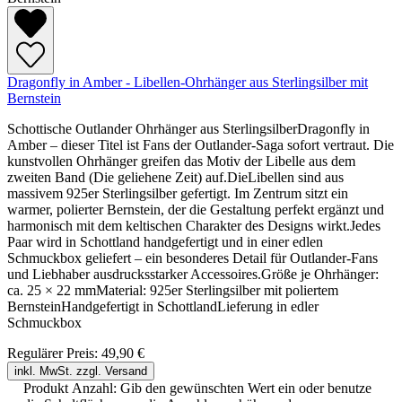
Dragonfly in Amber - Libellen-Ohrhänger aus Sterlingsilber mit
Bernstein
Schottische Outlander Ohrhänger aus SterlingsilberDragonfly in
Amber – dieser Titel ist Fans der Outlander-Saga sofort vertraut. Die
kunstvollen Ohrhänger greifen das Motiv der Libelle aus dem
zweiten Band (Die geliehene Zeit) auf.DieLibellen sind aus
massivem 925er Sterlingsilber gefertigt. Im Zentrum sitzt ein
warmer, polierter Bernstein, der die Gestaltung perfekt ergänzt und
harmonisch mit dem keltischen Charakter des Designs wirkt.Jedes
Paar wird in Schottland handgefertigt und in einer edlen
Schmuckbox geliefert – ein besonderes Detail für Outlander-Fans
und Liebhaber ausdrucksstarker Accessoires.Größe je Ohrhänger:
ca. 25 × 22 mmMaterial: 925er Sterlingsilber mit poliertem
BernsteinHandgefertigt in SchottlandLieferung in edler
Schmuckbox
Regulärer Preis:
49,90 €
inkl. MwSt. zzgl. Versand
Produkt Anzahl: Gib den gewünschten Wert ein oder benutze