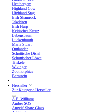
Heathergem
Highland Cow
Highland Stag
Irish Shamrock
Jakobiten
Irish Harp
Keltisches Kreuz
Lebensbaum
Luckenbooth
Maria Stuart
Outlander
Schottische Distel
Schottischer Löwe
Triskele
Wikinger
Zoomorphics
Bernstein
Hersteller
Zur Kategorie Hersteller
A.E. Williams
Amber SOS
Angels' Share Glass