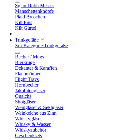
Sgian Dubh Messer
Manschettenknöpfe
Plaid Broschen
Kilt Pins
Kilt Gürtel
Trinkgefäße
Zur Kategorie Trinkgefäße
Becher / Mugs
Bierkrüge
Dekanter & Karaffen
Flachmänner
Flight Trays
Hornbecher
Jakobitengläser
Quaichs
Shotgläser
Weingläser & Sektgläser
Weinkelche aus Zinn
Whiskygläser
Whisky & Wasser
Whiskyzubehör
Geschenksets