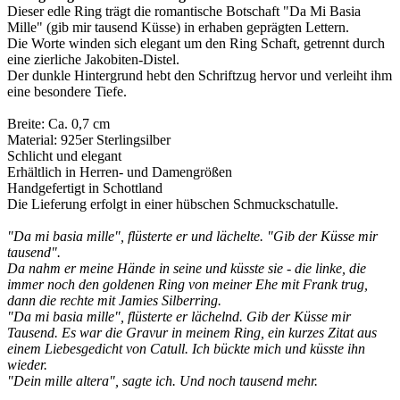
Dieser edle Ring trägt die romantische Botschaft "Da Mi Basia
Mille" (gib mir tausend Küsse) in erhaben geprägten Lettern.
Die Worte winden sich elegant um den Ring Schaft, getrennt durch
eine zierliche Jakobiten-Distel.
Der dunkle Hintergrund hebt den Schriftzug hervor und verleiht ihm
eine besondere Tiefe.
Breite: Ca. 0,7 cm
Material: 925er Sterlingsilber
Schlicht und elegant
Erhältlich in Herren- und Damengrößen
Handgefertigt in Schottland
Die Lieferung erfolgt in einer hübschen Schmuckschatulle.
"Da mi basia mille", flüsterte er und lächelte. "Gib der Küsse mir
tausend".
Da nahm er meine Hände in seine und küsste sie - die linke, die
immer noch den goldenen Ring von meiner Ehe mit Frank trug,
dann die rechte mit Jamies Silberring.
"Da mi basia mille", flüsterte er lächelnd. Gib der Küsse mir
Tausend. Es war die Gravur in meinem Ring, ein kurzes Zitat aus
einem Liebesgedicht von Catull. Ich bückte mich und küsste ihn
wieder.
"Dein mille altera", sagte ich. Und noch tausend mehr.