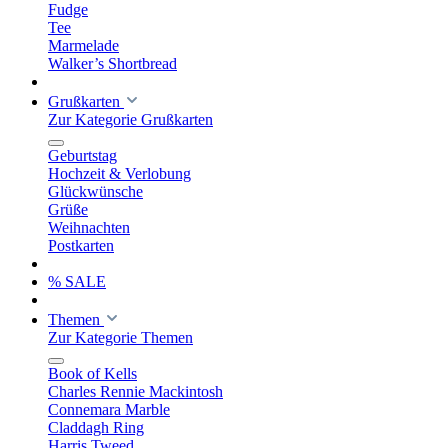
Fudge
Tee
Marmelade
Walker’s Shortbread
Grußkarten
Zur Kategorie Grußkarten
Geburtstag
Hochzeit & Verlobung
Glückwünsche
Grüße
Weihnachten
Postkarten
% SALE
Themen
Zur Kategorie Themen
Book of Kells
Charles Rennie Mackintosh
Connemara Marble
Claddagh Ring
Harris Tweed