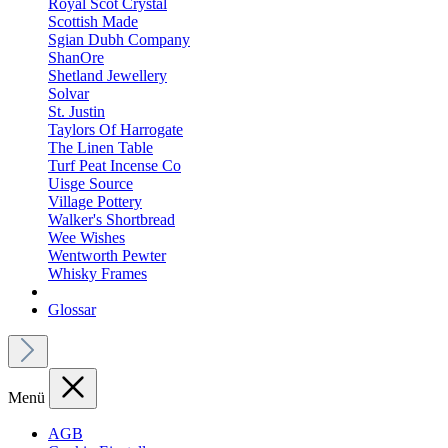
Royal Scot Crystal
Scottish Made
Sgian Dubh Company
ShanOre
Shetland Jewellery
Solvar
St. Justin
Taylors Of Harrogate
The Linen Table
Turf Peat Incense Co
Uisge Source
Village Pottery
Walker's Shortbread
Wee Wishes
Wentworth Pewter
Whisky Frames
Glossar
Menü
AGB