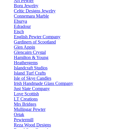
Art Pewter
Boru Jewelry
Celtic Designs Jewelry
Connemara Marble
Eburya
Edradour
Eisch
English Pewter Company
Gardiners of Scootland
Glen Appin
Glencairn Crystal
Hamilton & Young
Heathergems
Islandcraft Studios
Island Turf Crafts
Isle of Skye Candles
Irish Handmade Glass Company
Just Slate Company
Love Scottish
LT Creations
Mrs Bridges
Mullingar Pewter
Ortak
Pewtermill
Reza Wood Designs