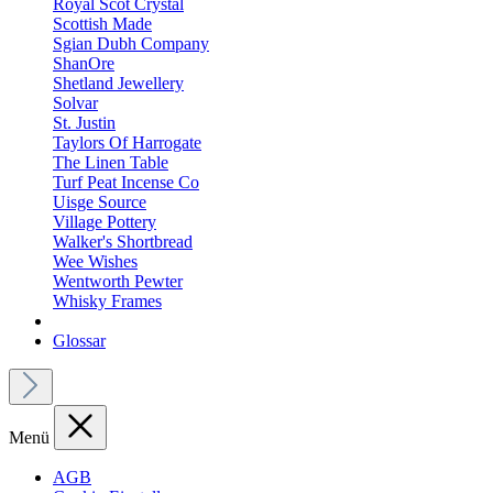
Royal Scot Crystal
Scottish Made
Sgian Dubh Company
ShanOre
Shetland Jewellery
Solvar
St. Justin
Taylors Of Harrogate
The Linen Table
Turf Peat Incense Co
Uisge Source
Village Pottery
Walker's Shortbread
Wee Wishes
Wentworth Pewter
Whisky Frames
Glossar
Menü
AGB