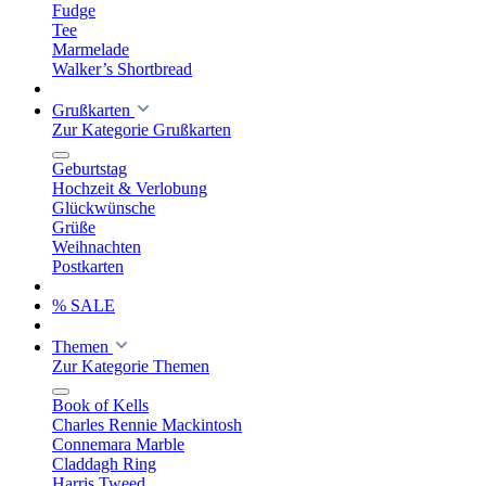
Fudge
Tee
Marmelade
Walker’s Shortbread
Grußkarten
Zur Kategorie Grußkarten
Geburtstag
Hochzeit & Verlobung
Glückwünsche
Grüße
Weihnachten
Postkarten
% SALE
Themen
Zur Kategorie Themen
Book of Kells
Charles Rennie Mackintosh
Connemara Marble
Claddagh Ring
Harris Tweed