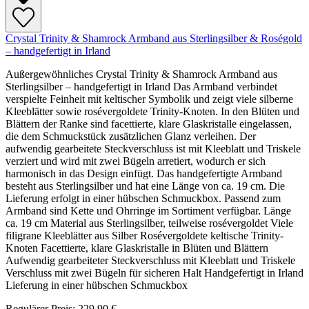
Crystal Trinity & Shamrock Armband aus Sterlingsilber & Roségold
– handgefertigt in Irland
Außergewöhnliches Crystal Trinity & Shamrock Armband aus
Sterlingsilber – handgefertigt in Irland Das Armband verbindet
verspielte Feinheit mit keltischer Symbolik und zeigt viele silberne
Kleeblätter sowie rosévergoldete Trinity-Knoten. In den Blüten und
Blättern der Ranke sind facettierte, klare Glaskristalle eingelassen,
die dem Schmuckstück zusätzlichen Glanz verleihen. Der
aufwendig gearbeitete Steckverschluss ist mit Kleeblatt und Triskele
verziert und wird mit zwei Bügeln arretiert, wodurch er sich
harmonisch in das Design einfügt. Das handgefertigte Armband
besteht aus Sterlingsilber und hat eine Länge von ca. 19 cm. Die
Lieferung erfolgt in einer hübschen Schmuckbox. Passend zum
Armband sind Kette und Ohrringe im Sortiment verfügbar. Länge
ca. 19 cm Material aus Sterlingsilber, teilweise rosévergoldet Viele
filigrane Kleeblätter aus Silber Rosévergoldete keltische Trinity-
Knoten Facettierte, klare Glaskristalle in Blüten und Blättern
Aufwendig gearbeiteter Steckverschluss mit Kleeblatt und Triskele
Verschluss mit zwei Bügeln für sicheren Halt Handgefertigt in Irland
Lieferung in einer hübschen Schmuckbox
Regulärer Preis:
229,90 €