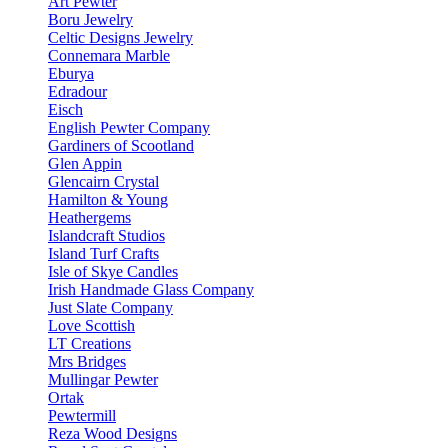
Art Pewter
Boru Jewelry
Celtic Designs Jewelry
Connemara Marble
Eburya
Edradour
Eisch
English Pewter Company
Gardiners of Scootland
Glen Appin
Glencairn Crystal
Hamilton & Young
Heathergems
Islandcraft Studios
Island Turf Crafts
Isle of Skye Candles
Irish Handmade Glass Company
Just Slate Company
Love Scottish
LT Creations
Mrs Bridges
Mullingar Pewter
Ortak
Pewtermill
Reza Wood Designs