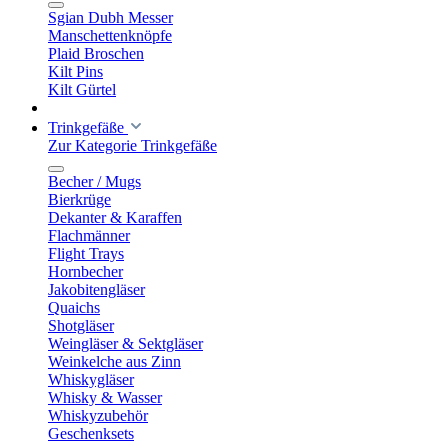
Sgian Dubh Messer
Manschettenknöpfe
Plaid Broschen
Kilt Pins
Kilt Gürtel
Trinkgefäße
Zur Kategorie Trinkgefäße
Becher / Mugs
Bierkrüge
Dekanter & Karaffen
Flachmänner
Flight Trays
Hornbecher
Jakobitengläser
Quaichs
Shotgläser
Weingläser & Sektgläser
Weinkelche aus Zinn
Whiskygläser
Whisky & Wasser
Whiskyzubehör
Geschenksets