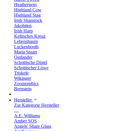
Heathergem
Highland Cow
Highland Stag
Irish Shamrock
Jakobiten
Irish Harp
Keltisches Kreuz
Lebensbaum
Luckenbooth
Maria Stuart
Outlander
Schottische Distel
Schottischer Löwe
Triskele
Wikinger
Zoomorphics
Bernstein
Hersteller
Zur Kategorie Hersteller
A.E. Williams
Amber SOS
Angels' Share Glass