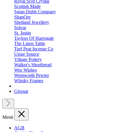
Royal Scot Crystal
Scottish Made
Sgian Dubh Company
ShanOre
Shetland Jewellery
Solvar
St. Justin
Taylors Of Harrogate
The Linen Table
Turf Peat Incense Co
Uisge Source
Village Pottery
Walker's Shortbread
Wee Wishes
Wentworth Pewter
Whisky Frames
Glossar
Menü
AGB