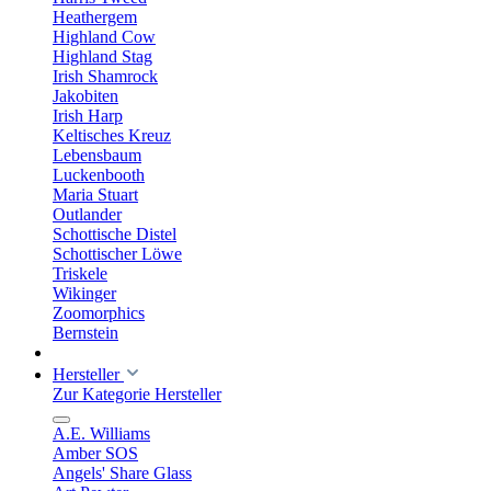
Heathergem
Highland Cow
Highland Stag
Irish Shamrock
Jakobiten
Irish Harp
Keltisches Kreuz
Lebensbaum
Luckenbooth
Maria Stuart
Outlander
Schottische Distel
Schottischer Löwe
Triskele
Wikinger
Zoomorphics
Bernstein
Hersteller
Zur Kategorie Hersteller
A.E. Williams
Amber SOS
Angels' Share Glass