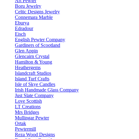
Art Pewter
Boru Jewelry
Celtic Designs Jewelry
Connemara Marble
Eburya
Edradour
Eisch
English Pewter Company
Gardiners of Scootland
Glen Appin
Glencairn Crystal
Hamilton & Young
Heathergems
Islandcraft Studios
Island Turf Crafts
Isle of Skye Candles
Irish Handmade Glass Company
Just Slate Company
Love Scottish
LT Creations
Mrs Bridges
Mullingar Pewter
Ortak
Pewtermill
Reza Wood Designs