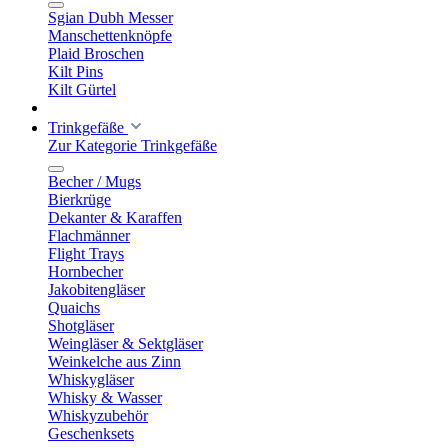
Sgian Dubh Messer
Manschettenknöpfe
Plaid Broschen
Kilt Pins
Kilt Gürtel
Trinkgefäße
Zur Kategorie Trinkgefäße
Becher / Mugs
Bierkrüge
Dekanter & Karaffen
Flachmänner
Flight Trays
Hornbecher
Jakobitengläser
Quaichs
Shotgläser
Weingläser & Sektgläser
Weinkelche aus Zinn
Whiskygläser
Whisky & Wasser
Whiskyzubehör
Geschenksets