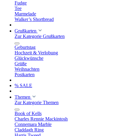
Fudge
Tee
Marmelade
Walker’s Shortbread
Grußkarten
Zur Kategorie Grußkarten
Geburtstag
Hochzeit & Verlobung
Glückwünsche
Grüße
Weihnachten
Postkarten
% SALE
Themen
Zur Kategorie Themen
Book of Kells
Charles Rennie Mackintosh
Connemara Marble
Claddagh Ring
Harris Tweed