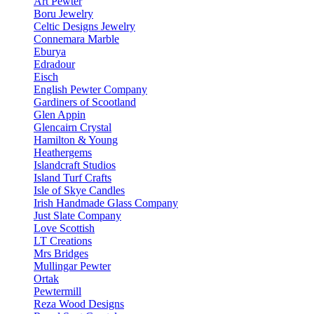
Art Pewter
Boru Jewelry
Celtic Designs Jewelry
Connemara Marble
Eburya
Edradour
Eisch
English Pewter Company
Gardiners of Scootland
Glen Appin
Glencairn Crystal
Hamilton & Young
Heathergems
Islandcraft Studios
Island Turf Crafts
Isle of Skye Candles
Irish Handmade Glass Company
Just Slate Company
Love Scottish
LT Creations
Mrs Bridges
Mullingar Pewter
Ortak
Pewtermill
Reza Wood Designs