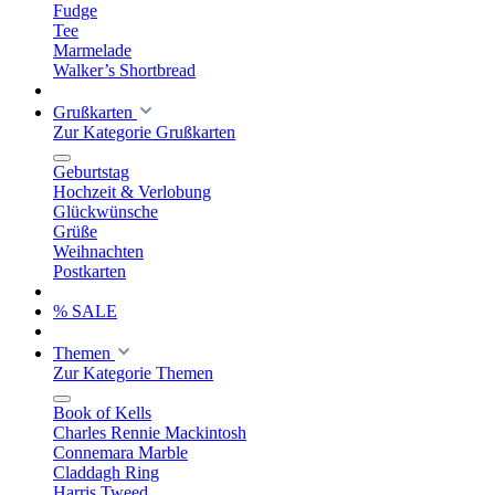
Fudge
Tee
Marmelade
Walker’s Shortbread
Grußkarten
Zur Kategorie Grußkarten
Geburtstag
Hochzeit & Verlobung
Glückwünsche
Grüße
Weihnachten
Postkarten
% SALE
Themen
Zur Kategorie Themen
Book of Kells
Charles Rennie Mackintosh
Connemara Marble
Claddagh Ring
Harris Tweed