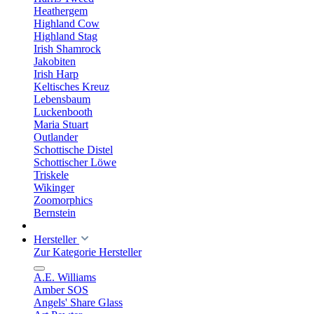
Heathergem
Highland Cow
Highland Stag
Irish Shamrock
Jakobiten
Irish Harp
Keltisches Kreuz
Lebensbaum
Luckenbooth
Maria Stuart
Outlander
Schottische Distel
Schottischer Löwe
Triskele
Wikinger
Zoomorphics
Bernstein
Hersteller
Zur Kategorie Hersteller
A.E. Williams
Amber SOS
Angels' Share Glass