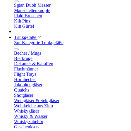
Sgian Dubh Messer
Manschettenknöpfe
Plaid Broschen
Kilt Pins
Kilt Gürtel
Trinkgefäße
Zur Kategorie Trinkgefäße
Becher / Mugs
Bierkrüge
Dekanter & Karaffen
Flachmänner
Flight Trays
Hornbecher
Jakobitengläser
Quaichs
Shotgläser
Weingläser & Sektgläser
Weinkelche aus Zinn
Whiskygläser
Whisky & Wasser
Whiskyzubehör
Geschenksets