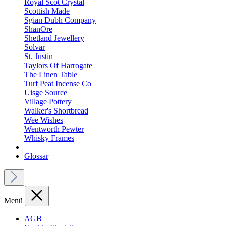
Royal Scot Crystal
Scottish Made
Sgian Dubh Company
ShanOre
Shetland Jewellery
Solvar
St. Justin
Taylors Of Harrogate
The Linen Table
Turf Peat Incense Co
Uisge Source
Village Pottery
Walker's Shortbread
Wee Wishes
Wentworth Pewter
Whisky Frames
Glossar
Menü
AGB